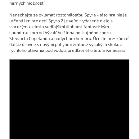
herných možností.
Nenechajte sa oklamať roztomilosťou Spyra - táto hra nie je
určená len pre deti.
Spyro 2 je veľmi vydarené dielo s
viacerými cieľmi a vedľajšími úlohami, fantastickým
soundtrackom od bývalého člena policajného zboru
Stewarta Copelanda a nádychom humoru.
Účel
je preskúmať
ďalšie úrovne s novými pohybmi vrátane vysokých skokov,
rýchleho plávania pod vodou, predĺženého letu a vznášania.