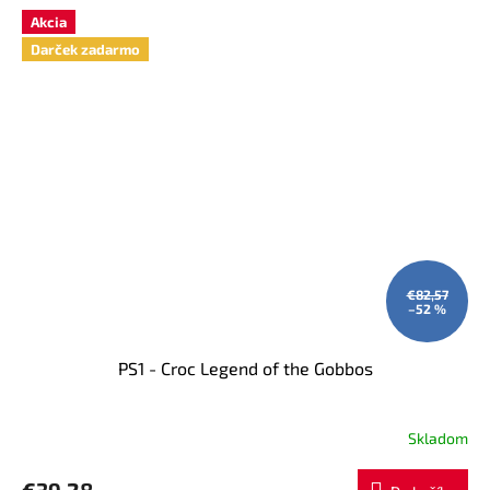
Akcia
Darček zadarmo
€82,57
–52 %
PS1 - Croc Legend of the Gobbos
Skladom
Priemerné
hodnotenie
produktu