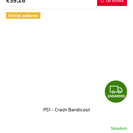
€39,28
Do košíka
je
5,0
z
Darček zadarmo
5
hviezdičiek.
Z
ZADARMO
A
PS1 - Crash Bandicoot
D
A
Skladom