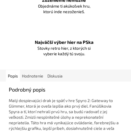
Zoženieme nemožné
Objednáme ti akúkoľvek hru,
ktorú inde nezoženieš.
Najväčší výber hier na PSka
Stovky retro hier, z ktorých si
vyberie každý tú svoju.
Popis
Hodnotenie
Diskusia
Podrobný popis
Malý dospievajúci drak je späť v hre Spyro 2: Gateway to
Glimmer, ktorá je oveľa lepšia ako prvý diel.
Fanúšikovia
Spyra a tí, ktorí nehrali prvú hru, sa budú radovať z jej
veľkosti.
Zmizli nesplniteľné úlohy a neprekonateľní
nepriatelia.
Táto hra má vynikajúce ovládanie, farebnejšiu a
rýchlejšiu grafiku, lepší príbeh, dosiahnuteľné ciele a veľa