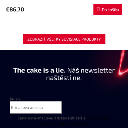
R
€86,70
Do košíka
M
O
ZOBRAZIŤ VŠETKY SÚVISIACE PRODUKTY
The cake is a lie.
Náš newsletter
naštěstí ne.
Email
Zadaním
e
-
mailovej
adresy
súhlasíš
s
podmienkami
ochrany
osobných
údajov