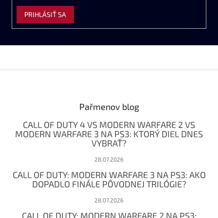
PRIHLÁSIŤ SA
Z
á
p
ä
Pařmenov blog
t
CALL OF DUTY 4 VS MODERN WARFARE 2 VS
i
MODERN WARFARE 3 NA PS3: KTORÝ DIEL DNES
e
VYBRAŤ?
28.07.2026
CALL OF DUTY: MODERN WARFARE 3 NA PS3: AKO
DOPADLO FINÁLE PÔVODNEJ TRILÓGIE?
28.07.2026
CALL OF DUTY: MODERN WARFARE 2 NA PS3: