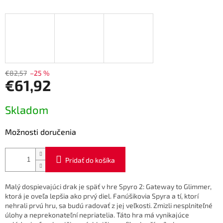
€82,57
–25 %
€61,92
Jednotková
Skladom
cena:
Možnosti doručenia
Pridať do košíka
Malý dospievajúci drak je späť v hre Spyro 2: Gateway to Glimmer,
ktorá je oveľa lepšia ako prvý diel.
Fanúšikovia Spyra a tí, ktorí
nehrali prvú hru, sa budú radovať z jej veľkosti.
Zmizli nesplniteľné
úlohy a neprekonateľní nepriatelia.
Táto hra má vynikajúce