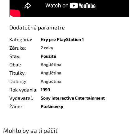
Dodatočné parametre
Kategória
:
Hry pre PlayStation 1
Záruka
:
2 roky
Stav
:
Použité
Obal
:
Angličtina
Titulky
:
Angličtina
Dabing
:
Angličtina
Rok vydania
:
1999
Vydavateľ
:
Sony Interactive Entertainment
Žáner
:
Plošinovky
Mohlo by sa ti páčiť