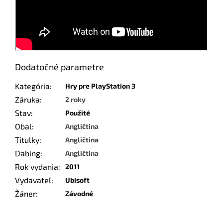
Dodatočné parametre
Kategória
:
Hry pre PlayStation 3
Záruka
:
2 roky
Stav
:
Použité
Obal
:
Angličtina
Titulky
:
Angličtina
Dabing
:
Angličtina
Rok vydania
:
2011
Vydavateľ
:
Ubisoft
Žáner
:
Závodné