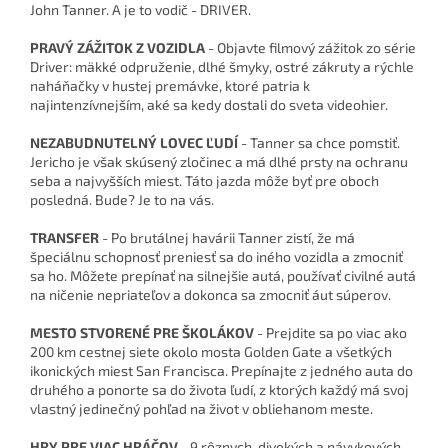
John Tanner. A je to vodič - DRIVER.
PRAVÝ ZÁŽITOK Z VOZIDLA
- Objavte filmový zážitok zo série
Driver: mäkké odpruženie, dlhé šmyky, ostré zákruty a rýchle
naháňačky v hustej premávke, ktoré patria k
najintenzívnejším, aké sa kedy dostali do sveta videohier.
NEZABUDNUTELNÝ LOVEC ĽUDÍ
- Tanner sa chce pomstiť.
Jericho je však skúsený zločinec a má dlhé prsty na ochranu
seba a najvyšších miest. Táto jazda môže byť pre oboch
posledná. Bude? Je to na vás.
TRANSFER
- Po brutálnej havárii Tanner zistí, že má
špeciálnu schopnosť preniesť sa do iného vozidla a zmocniť
sa ho. Môžete prepínať na silnejšie autá, používať civilné autá
na ničenie nepriateľov a dokonca sa zmocniť áut súperov.
MESTO STVORENÉ PRE ŠKOLÁKOV
- Prejdite sa po viac ako
200 km cestnej siete okolo mosta Golden Gate a všetkých
ikonických miest San Francisca. Prepínajte z jedného auta do
druhého a ponorte sa do života ľudí, z ktorých každý má svoj
vlastný jedinečný pohľad na život v obliehanom meste.
HRY PRE VIAC HRÁČOV
- 9 rôznych, divokých a návykových