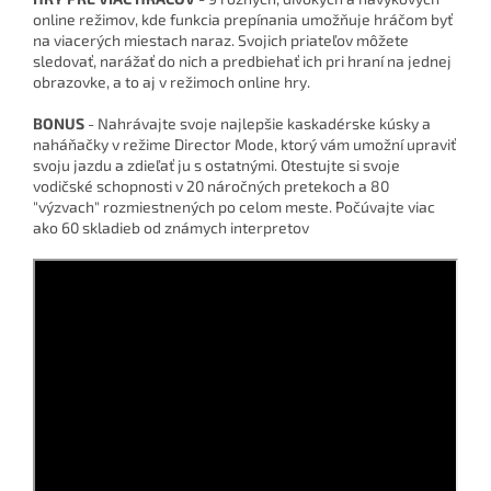
online režimov, kde funkcia prepínania umožňuje hráčom byť
na viacerých miestach naraz. Svojich priateľov môžete
sledovať, narážať do nich a predbiehať ich pri hraní na jednej
obrazovke, a to aj v režimoch online hry.
BONUS
- Nahrávajte svoje najlepšie kaskadérske kúsky a
naháňačky v režime Director Mode, ktorý vám umožní upraviť
svoju jazdu a zdieľať ju s ostatnými. Otestujte si svoje
vodičské schopnosti v 20 náročných pretekoch a 80
"výzvach" rozmiestnených po celom meste. Počúvajte viac
ako 60 skladieb od známych interpretov