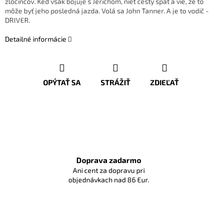
zločincov. Keď však bojuje s Jerichom, niet cesty späť a vie, že to
môže byť jeho posledná jazda. Volá sa John Tanner. A je to vodič -
DRIVER.
Detailné informácie
OPÝTAŤ SA
STRÁŽIŤ
ZDIEĽAŤ
Doprava zadarmo
Ani cent za dopravu pri
objednávkach nad 86 Eur.