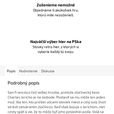
Zoženieme nemožné
Objednáme ti akúkoľvek hru,
ktorú inde nezoženieš.
Najväčší výber hier na PSka
Stovky retro hier, z ktorých si
vyberie každý tú svoju.
Popis
Hodnotenie
Diskusia
Podrobný popis
San Francisco čelí veľkej hrozbe, pretože zločinecký boss
Charles Jericho je na slobode. Postaviť sa mu môže len jeden
muž. Iba ten, kto prešiel ulicami stoviek miest a celý svoj život
strávil zatváraním zločincov. Keď však bojuje s Jerichom, niet
cesty späť a vie, že to môže byť jeho posledná jazda. Volá sa