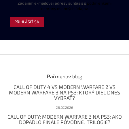
Zadaním
e
-
mailovej
adresy
súhlasíš
s
podmienkami
ochrany
osobných
údajov
PRIHLÁSIŤ SA
Z
á
p
ä
Pařmenov blog
t
CALL OF DUTY 4 VS MODERN WARFARE 2 VS
i
MODERN WARFARE 3 NA PS3: KTORÝ DIEL DNES
e
VYBRAŤ?
28.07.2026
CALL OF DUTY: MODERN WARFARE 3 NA PS3: AKO
DOPADLO FINÁLE PÔVODNEJ TRILÓGIE?