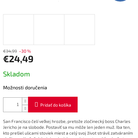
€34,99
–30 %
€24,49
Jednotková
Skladom
cena:
Možnosti doručenia
Pridať do košíka
San Francisco čelí veľkej hrozbe, pretože zločinecký boss Charles
Jericho je na slobode. Postaviť sa mu môže len jeden muž. Iba ten,
kto prešiel ulicami stoviek miest a celý svoj život strávil zatváraním