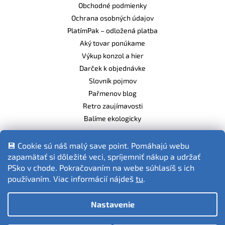
Obchodné podmienky
Ochrana osobných údajov
PlatímPak – odložená platba
Aký tovar ponúkame
Výkup konzol a hier
Darček k objednávke
Slovník pojmov
Pařmenov blog
Retro zaujímavosti
Balíme ekologicky
💾 Cookie sú náš malý save point. Pomáhajú webu
zapamätať si dôležité veci, spríjemniť nákup a udržať
Fotografie produktov sú ilustračné.
PSko v chode. Pokračovaním na webe súhlasíš s ich
používaním. Viac informácií nájdeš
tu
.
Nastavenie
Vytvoril Shoptet