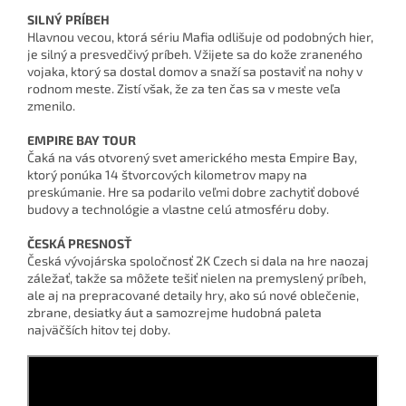
SILNÝ PRÍBEH
Hlavnou vecou, ktorá sériu Mafia odlišuje od podobných hier,
je silný a presvedčivý príbeh. Vžijete sa do kože zraneného
vojaka, ktorý sa dostal domov a snaží sa postaviť na nohy v
rodnom meste. Zistí však, že za ten čas sa v meste veľa
zmenilo.
EMPIRE BAY TOUR
Čaká na vás otvorený svet amerického mesta Empire Bay,
ktorý ponúka 14 štvorcových kilometrov mapy na
preskúmanie. Hre sa podarilo veľmi dobre zachytiť dobové
budovy a technológie a vlastne celú atmosféru doby.
ČESKÁ PRESNOSŤ
Česká vývojárska spoločnosť 2K Czech si dala na hre naozaj
záležať, takže sa môžete tešiť nielen na premyslený príbeh,
ale aj na prepracované detaily hry, ako sú nové oblečenie,
zbrane, desiatky áut a samozrejme hudobná paleta
najväčších hitov tej doby.