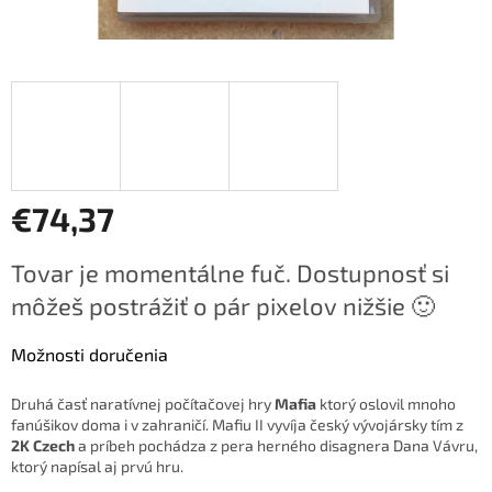
€74,37
Jednotková
Tovar je momentálne fuč. Dostupnosť si
cena:
môžeš postrážiť o pár pixelov nižšie 🙂
Možnosti doručenia
Druhá časť naratívnej počítačovej hry
Mafia
ktorý oslovil mnoho
fanúšikov doma i v zahraničí. Mafiu II vyvíja český vývojársky tím z
2K Czech
a príbeh pochádza z pera herného disagnera Dana Vávru,
ktorý napísal aj prvú hru.