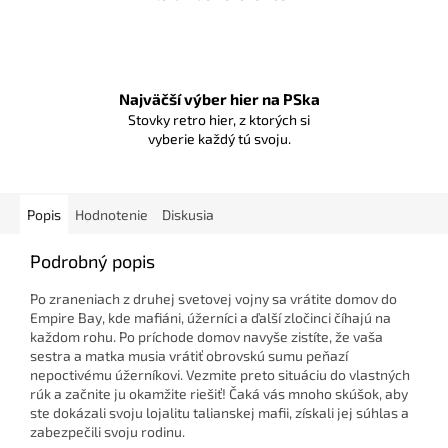
Najväčší výber hier na PSka
Stovky retro hier, z ktorých si
vyberie každý tú svoju.
Popis
Hodnotenie
Diskusia
Podrobný popis
Po zraneniach z druhej svetovej vojny sa vrátite domov do
Empire Bay, kde mafiáni, úžerníci a ďalší zločinci číhajú na
každom rohu. Po príchode domov navyše zistíte, že vaša
sestra a matka musia vrátiť obrovskú sumu peňazí
nepoctivému úžerníkovi. Vezmite preto situáciu do vlastných
rúk a začnite ju okamžite riešiť! Čaká vás mnoho skúšok, aby
ste dokázali svoju lojalitu talianskej mafii, získali jej súhlas a
zabezpečili svoju rodinu.