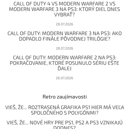
CALL OF DUTY 4 VS MODERN WARFARE 2 VS
i
MODERN WARFARE 3 NA PS3: KTORÝ DIEL DNES
e
VYBRAŤ?
28.07.2026
CALL OF DUTY: MODERN WARFARE 3 NA PS3: AKO
DOPADLO FINÁLE PÔVODNEJ TRILÓGIE?
28.07.2026
CALL OF DUTY: MODERN WARFARE 2 NA PS3:
POKRAČOVANIE, KTORÉ POSUNULO SÉRIU EŠTE
ĎALEJ
26.07.2026
Retro zaujímavosti
VIEŠ, ŽE... ROZTRASENÁ GRAFIKA PS1 HIER MÁ VEĽA
SPOLOČNÉHO S POLYGÓNMI?
VIEŠ, ŽE... NOVÉ HRY PRE PS1, PS2 A PS3 VZNIKAJÚ
DODNES?