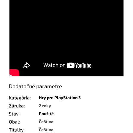
Dodatočné parametre
Kategória
:
Hry pre PlayStation 3
Záruka
:
2 roky
Stav
:
Použité
Obal
:
Čeština
Titulky
:
Čeština