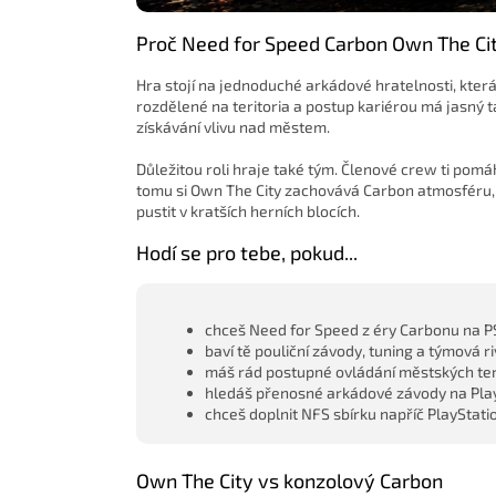
Proč Need for Speed Carbon Own The Cit
Hra stojí na jednoduché arkádové hratelnosti, která
rozdělené na teritoria a postup kariérou má jasný 
získávání vlivu nad městem.
Důležitou roli hraje také tým. Členové crew ti pomáha
tomu si Own The City zachovává Carbon atmosféru, 
pustit v kratších herních blocích.
Hodí se pro tebe, pokud...
chceš Need for Speed z éry Carbonu na P
baví tě pouliční závody, tuning a týmová ri
máš rád postupné ovládání městských teri
hledáš přenosné arkádové závody na Play
chceš doplnit NFS sbírku napříč PlayStat
Own The City vs konzolový Carbon