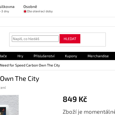
silkovna
Osobně
1-3 dny
Dle otevírací doby
HLEDAT
dače
Hry
Příslušenství
Kupony
Merchandise
 Need for Speed Carbon Own The City
 Own The City
cení
849 Kč
Měrná
Zboží je momentálně
cena: