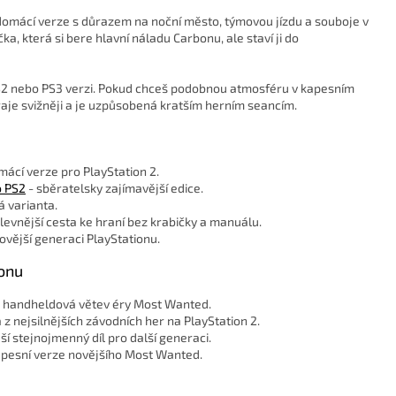
 domácí verze s důrazem na noční město, týmovou jízdu a souboje v
a, která si bere hlavní náladu Carbonu, ale staví ji do
 PS2 nebo PS3 verzi. Pokud chceš podobnou atmosféru v kapesním
raje svižněji a je uzpůsobená kratším herním seancím.
mácí verze pro PlayStation 2.
o PS2
- sběratelsky zajímavější edice.
á varianta.
 levnější cesta ke hraní bez krabičky a manuálu.
ovější generaci PlayStationu.
ionu
 handheldová větev éry Most Wanted.
 z nejsilnějších závodních her na PlayStation 2.
ší stejnojmenný díl pro další generaci.
apesní verze novějšího Most Wanted.