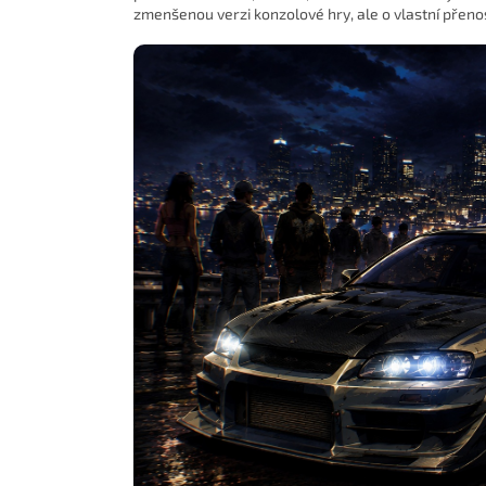
zmenšenou verzi konzolové hry, ale o vlastní přen