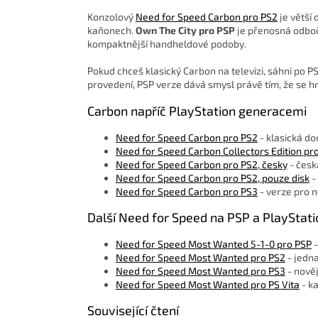
Konzolový
Need for Speed Carbon pro PS2
je větší
kaňonech.
Own The City pro PSP
je přenosná odbočk
kompaktnější handheldové podoby.
Pokud chceš klasický Carbon na televizi, sáhni po
provedení, PSP verze dává smysl právě tím, že se h
Carbon napříč PlayStation generacemi
Need for Speed Carbon pro PS2
- klasická do
Need for Speed Carbon Collectors Edition pr
Need for Speed Carbon pro PS2, česky
- česk
Need for Speed Carbon pro PS2, pouze disk
-
Need for Speed Carbon pro PS3
- verze pro n
Další Need for Speed na PSP a PlayStat
Need for Speed Most Wanted 5-1-0 pro PSP
-
Need for Speed Most Wanted pro PS2
- jedna
Need for Speed Most Wanted pro PS3
- nověj
Need for Speed Most Wanted pro PS Vita
- k
Související čtení