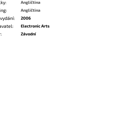
lky
:
Angličtina
ing
:
Angličtina
 vydání
:
2006
avatel
:
Electronic Arts
r
:
Závodní