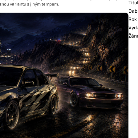
Titu
osnou variantu s jiným tempem.
Dab
Rok
Vyd
Žán