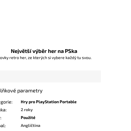
Největší výběr her na PSka
ovky retro her, ze kterých si vybere každý tu svou.
lňkové parametry
egorie
:
Hry pro PlayStation Portable
uka
:
2 roky
v
:
Použité
bal
:
Angličtina