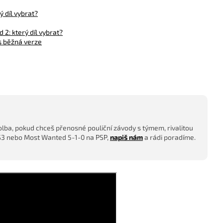
 díl vybrat?
2: který díl vybrat?
s běžná verze
lba, pokud chceš přenosné pouliční závody s týmem, rivalitou
 PS3 nebo Most Wanted 5-1-0 na PSP,
napiš nám
a rádi poradíme.