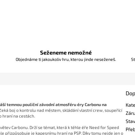
Seženeme nemožné
Objednáme ti jakoukoliv hru, kterou jinde neseženeš.
St
Dop
áší temnou pouliční závodní atmosféru éry Carbonu na
Kat
eká boj o kontrolu nad městem, skládání vlastní crew, soupeřící
Zár
 hraní na cestách.
Sta
ětev Carbonu. Drží se témat, která k téhle éře Need for Speed
Pře
 - ale přizpůsobuje je kapesnímu hraní na PSP. Díky tomu nejde jen o