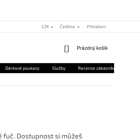
CZK
Čeština
Přihlášení
NÁKUPNÍ
Prázdný košík
KOŠÍK
Dárkové poukazy
Služby
Recenze zákazníků
O nás
 fuč. Dostupnost si můžeš