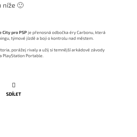
 níže 🙂
 City pro PSP
je přenosná odbočka éry Carbonu, která
ningu, týmové jízdě a boji o kontrolu nad městem.
itoria, porážej rivaly a užij si temnější arkádové závody
a PlayStation Portable.
SDÍLET