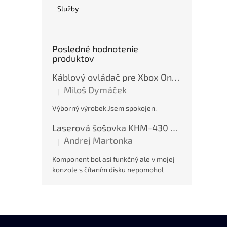
Služby
Posledné hodnotenie
produktov
Káblový ovládač pre Xbox One / Xbox Series X/S / PC - Modrý, var. A, nový
Miloš Dymáček
|
Hodnotenie produktu je 5 z 5 hviezdičiek.
Výborný výrobek.Jsem spokojen.
Laserová šošovka KHM-430 pre PS2, nová
Andrej Martonka
|
Hodnotenie produktu je 5 z 5 hviezdičiek.
Komponent bol asi funkčný ale v mojej
konzole s čítaním disku nepomohol