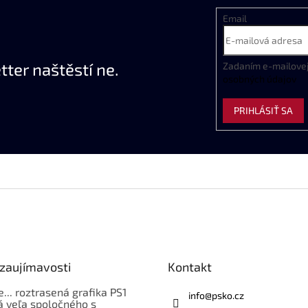
Email
ter naštěstí ne.
Zadaním
e
-
mailove
osobných
údajov
PRIHLÁSIŤ SA
 zaujímavosti
Kontakt
e... roztrasená grafika PS1
info
@
psko.cz
á veľa spoločného s