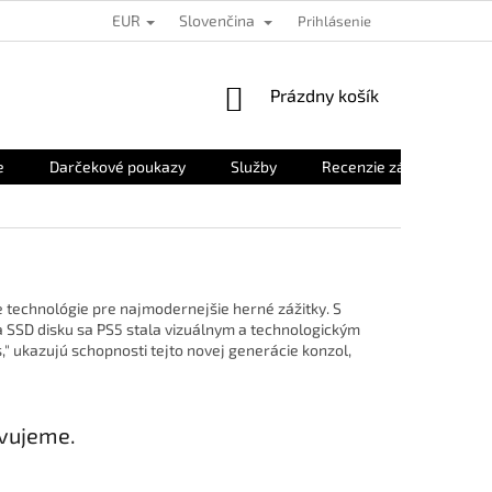
EUR
Slovenčina
Prihlásenie
NÁKUPNÝ
Prázdny košík
KOŠÍK
e
Darčekové poukazy
Služby
Recenzie zákazníkov
e technológie pre najmodernejšie herné zážitky. S
 SSD disku sa PS5 stala vizuálnym a technologickým
," ukazujú schopnosti tejto novej generácie konzol,
avujeme.