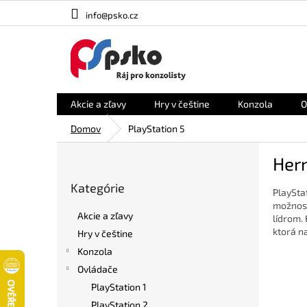
Prejsť
info@psko.cz
na
obsah
Akcie a zľavy
Hry v češtine
Konzola
O
Domov
PlayStation 5
B
Hern
o
Preskočiť
č
Kategórie
kategórie
PlaySta
n
možnosť
ý
Akcie a zľavy
lídrom.
p
ktorá n
Hry v češtine
a
Konzola
n
e
Ovládače
l
PlayStation 1
PlayStation 2