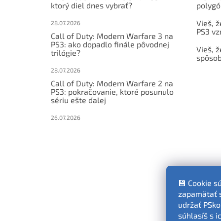
ktorý diel dnes vybrať?
polygó
Vieš, ž
28.07.2026
PS3 vz
Call of Duty: Modern Warfare 3 na
PS3: ako dopadlo finále pôvodnej
Vieš, ž
trilógie?
spôsob
28.07.2026
Call of Duty: Modern Warfare 2 na
PS3: pokračovanie, ktoré posunulo
sériu ešte ďalej
26.07.2026
💾 Cookie s
zapamätať si
udržať PSko
súhlasíš s 