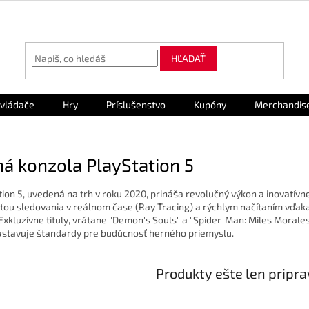
HĽADAŤ
vládače
Hry
Príslušenstvo
Kupóny
Merchandis
á konzola PlayStation 5
tion 5, uvedená na trh v roku 2020, prináša revolučný výkon a inovatívn
ou sledovania v reálnom čase (Ray Tracing) a rýchlym načítaním vďaka
 Exkluzívne tituly, vrátane "Demon's Souls" a "Spider-Man: Miles Morales
astavuje štandardy pre budúcnosť herného priemyslu.
Produkty ešte len pripr