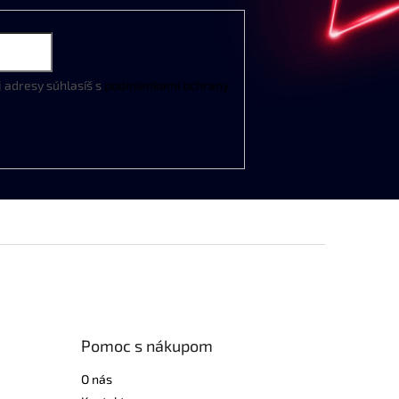
j
adresy
súhlasíš
s
podmienkami
ochrany
Pomoc s nákupom
O nás