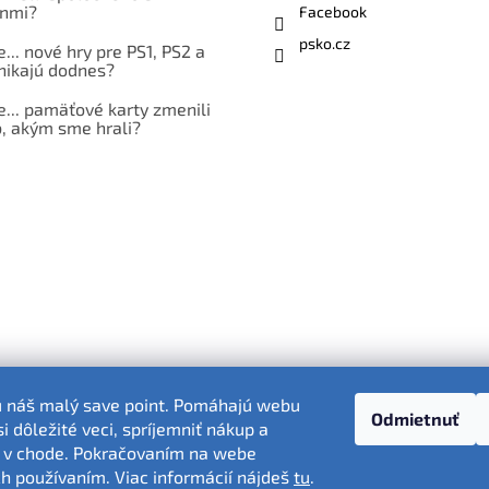
nmi?
Facebook
psko.cz
e... nové hry pre PS1, PS2 a
nikajú dodnes?
e... pamäťové karty zmenili
, akým sme hrali?
ú náš malý save point. Pomáhajú webu
Odmietnuť
 dôležité veci, spríjemniť nákup a
Fotografie produktov sú ilustračné.
 v chode. Pokračovaním na webe
ich používaním. Viac informácií nájdeš
tu
.