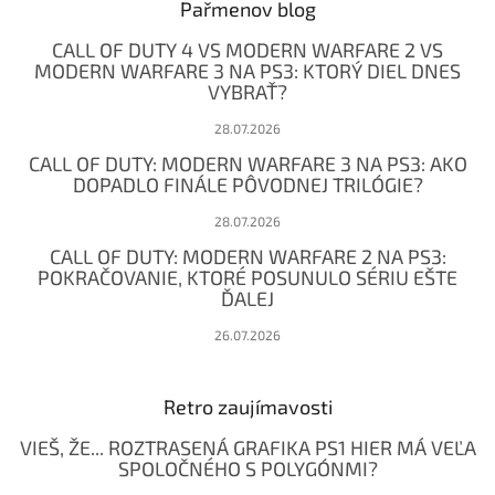
ä
Pařmenov blog
t
CALL OF DUTY 4 VS MODERN WARFARE 2 VS
i
MODERN WARFARE 3 NA PS3: KTORÝ DIEL DNES
e
VYBRAŤ?
28.07.2026
CALL OF DUTY: MODERN WARFARE 3 NA PS3: AKO
DOPADLO FINÁLE PÔVODNEJ TRILÓGIE?
28.07.2026
CALL OF DUTY: MODERN WARFARE 2 NA PS3:
POKRAČOVANIE, KTORÉ POSUNULO SÉRIU EŠTE
ĎALEJ
26.07.2026
Retro zaujímavosti
VIEŠ, ŽE... ROZTRASENÁ GRAFIKA PS1 HIER MÁ VEĽA
SPOLOČNÉHO S POLYGÓNMI?