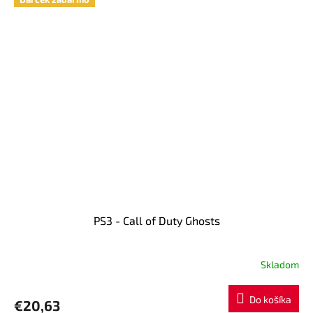
PS3 - Call of Duty Ghosts
Skladom
Priemerné
hodnotenie
produktu
Do košíka
€20,63
je