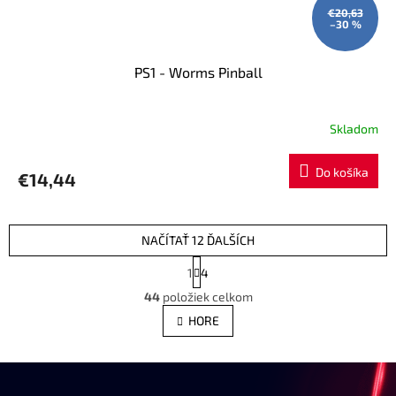
€20,63
–30 %
PS1 - Worms Pinball
Skladom
Do košíka
€14,44
NAČÍTAŤ 12 ĎALŠÍCH
S
1
4
t
O
r
44
položiek celkom
v
á
l
HORE
n
á
k
d
o
a
v
c