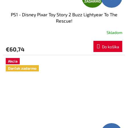
ZADARMO
A
PS1 - Disney Pixar Toy Story 2 Buzz Lightyear To The
D
Rescue!
A
Skladom
R
Do košíka
€60,74
M
Akcia
O
Darček zadarmo