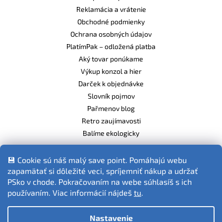
Reklamácia a vrátenie
Obchodné podmienky
Ochrana osobných údajov
PlatímPak – odložená platba
Aký tovar ponúkame
Výkup konzol a hier
Darček k objednávke
Slovník pojmov
Pařmenov blog
Retro zaujímavosti
Balíme ekologicky
💾 Cookie sú náš malý save point. Pomáhajú webu
zapamätať si dôležité veci, spríjemniť nákup a udržať
Fotografie produktov sú ilustračné.
PSko v chode. Pokračovaním na webe súhlasíš s ich
používaním. Viac informácií nájdeš
tu
.
Nastavenie
Vytvoril Shoptet