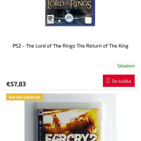
u
k
t
o
v
PS2 - The Lord of The Rings The Return of The King
Skladom
Priemerné
hodnotenie
produktu
Do košíka
€57,83
je
5,0
z
Darček zadarmo
5
hviezdičiek.