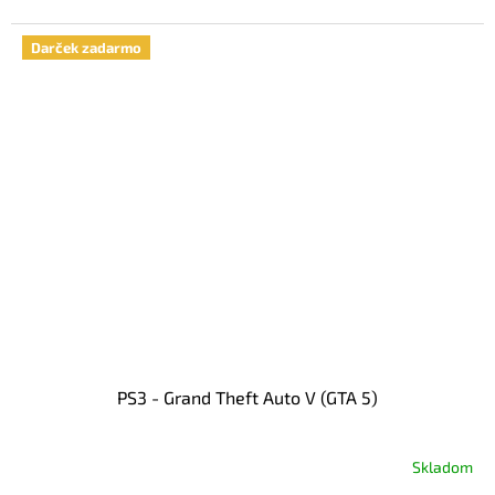
5,0
z
Darček zadarmo
5
hviezdičiek.
PS3 - Grand Theft Auto V (GTA 5)
Skladom
Priemerné
hodnotenie