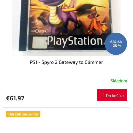
€82,64
–25 %
PS1 - Spyro 2 Gateway to Glimmer
Skladom
Do košíka
€61,97
Darček zadarmo