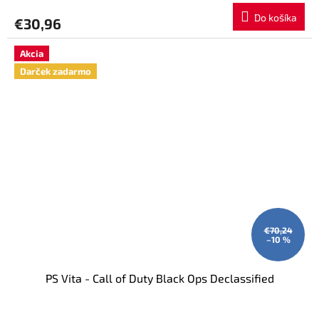
produktu
Do košíka
€30,96
je
5,0
z
Akcia
5
Darček zadarmo
hviezdičiek.
€70,24
–10 %
PS Vita - Call of Duty Black Ops Declassified