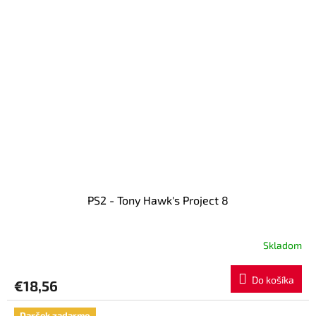
PS2 - Tony Hawk's Project 8
Skladom
Do košíka
€18,56
Darček zadarmo