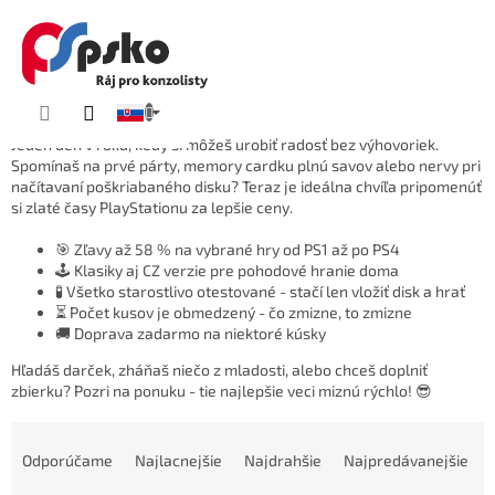
KOŠÍK
Prejsť
Single's Day
na
obsah
💖 Single's Day je tu!
🎮
Jeden deň v roku, kedy si môžeš urobiť radosť bez výhovoriek.
Spomínaš na prvé párty, memory cardku plnú savov alebo nervy pri
načítavaní poškriabaného disku? Teraz je ideálna chvíľa pripomenúť
si zlaté časy PlayStationu za lepšie ceny.
🎯 Zľavy až 58 % na vybrané hry od PS1 až po PS4
🕹️ Klasiky aj CZ verzie pre pohodové hranie doma
🧪 Všetko starostlivo otestované - stačí len vložiť disk a hrať
⏳ Počet kusov je obmedzený - čo zmizne, to zmizne
🚚 Doprava zadarmo na niektoré kúsky
Hľadáš darček, zháňaš niečo z mladosti, alebo chceš doplniť
zbierku? Pozri na ponuku - tie najlepšie veci miznú rýchlo! 😎
R
a
Odporúčame
Najlacnejšie
Najdrahšie
Najpredávanejšie
d