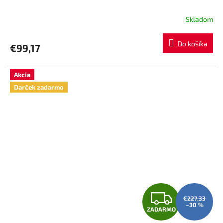
A
Skladom
R
Do košíka
€99,17
M
O
Akcia
Darček zadarmo
Z
€227,33
–30 %
ZADARMO
A