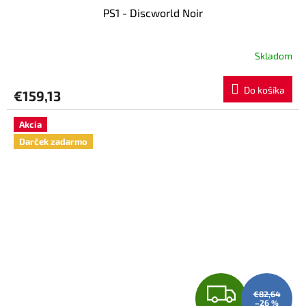
PS1 - Discworld Noir
D
A
Skladom
R
Do košíka
€159,13
M
Akcia
O
Darček zadarmo
Z
€82,64
–26 %