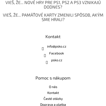
VIEŠ, ŽE... NOVÉ HRY PRE PS1, PS2 A PS3 VZNIKAJÚ
DODNES?
VIEŠ, ŽE... PAMÄŤOVÉ KARTY ZMENILI SPÔSOB, AKÝM
SME HRALI?
Kontakt
info
@
psko.cz
Facebook
psko.cz
Pomoc s nákupom
O nás
Kontakt
Časté otázky
Doprava a platba