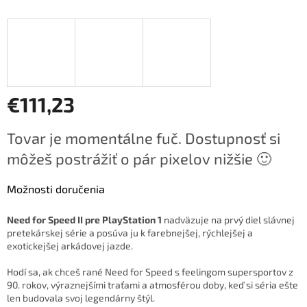
D
A
R
M
€111,23
O
Jednotková
Tovar je momentálne fuč. Dostupnosť si
cena:
môžeš postrážiť o pár pixelov nižšie 🙂
Možnosti doručenia
Need for Speed II pre PlayStation 1
nadväzuje na prvý diel slávnej
pretekárskej série a posúva ju k farebnejšej, rýchlejšej a
exotickejšej arkádovej jazde.
Hodí sa, ak chceš rané Need for Speed s feelingom supersportov z
90. rokov, výraznejšími traťami a atmosférou doby, keď si séria ešte
len budovala svoj legendárny štýl.