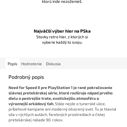
ktorú inde nezoženieš.
Najväčší výber hier na PSka
Stovky retro hier, z ktorých si
vyberie každý tú svoju.
Popis
Hodnotenie
Diskusia
Podrobný popis
Need for Speed II pre PlayStation 1 je rané pokračovanie
slávnej pretekárskej série, ktoré rozširuje nápad prvého
dielu o pestrejšie trate, exotickejšiu atmosféru a
výraznejší arkádový ťah.
Stále nejde o tunerské ulice,
príbehové kampane ani moderný otvorený svet. Tu je hlavná
sila v rýchlych autách, farebných prostrediach a čistej
pretekárskej nálade 90. rokov.