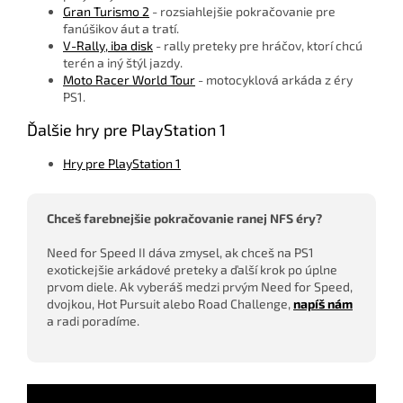
Gran Turismo 2
- rozsiahlejšie pokračovanie pre
fanúšikov áut a tratí.
V-Rally, iba disk
- rally preteky pre hráčov, ktorí chcú
terén a iný štýl jazdy.
Moto Racer World Tour
- motocyklová arkáda z éry
PS1.
Ďalšie hry pre PlayStation 1
Hry pre PlayStation 1
Chceš farebnejšie pokračovanie ranej NFS éry?
Need for Speed II dáva zmysel, ak chceš na PS1
exotickejšie arkádové preteky a ďalší krok po úplne
prvom diele. Ak vyberáš medzi prvým Need for Speed,
dvojkou, Hot Pursuit alebo Road Challenge,
napíš nám
a radi poradíme.