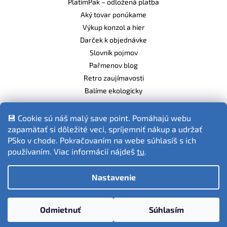
PlatímPak – odložená platba
Aký tovar ponúkame
Výkup konzol a hier
Darček k objednávke
Slovník pojmov
Pařmenov blog
Retro zaujímavosti
Balíme ekologicky
💾 Cookie sú náš malý save point. Pomáhajú webu
zapamätať si dôležité veci, spríjemniť nákup a udržať
Fotografie produktov sú ilustračné.
PSko v chode. Pokračovaním na webe súhlasíš s ich
používaním. Viac informácií nájdeš
tu
.
Nastavenie
Vytvoril Shoptet
Odmietnuť
Súhlasím
Copyright 2026
PSko.cz
. Všetky práva vyhradené.