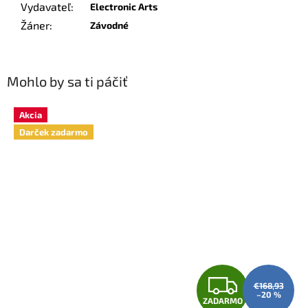
Vydavateľ
:
Electronic Arts
Žáner
:
Závodné
Mohlo by sa ti páčiť
Akcia
Darček zadarmo
Z
€168,93
–20 %
ZADARMO