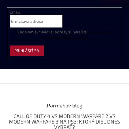
Email
Zadaním
e
-
mailovej
adresy
súhlasíš
s
podmienkami
ochrany
osobných
údajov
PRIHLÁSIŤ SA
Z
á
p
ä
Pařmenov blog
t
CALL OF DUTY 4 VS MODERN WARFARE 2 VS
i
MODERN WARFARE 3 NA PS3: KTORÝ DIEL DNES
e
VYBRAŤ?