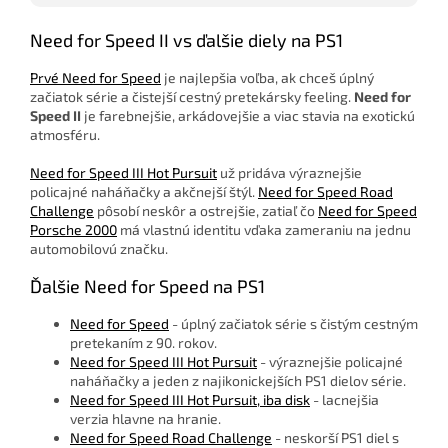
Need for Speed II vs ďalšie diely na PS1
Prvé Need for Speed
je najlepšia voľba, ak chceš úplný
začiatok série a čistejší cestný pretekársky feeling.
Need for
Speed II
je farebnejšie, arkádovejšie a viac stavia na exotickú
atmosféru.
Need for Speed III Hot Pursuit
už pridáva výraznejšie
policajné naháňačky a akčnejší štýl.
Need for Speed Road
Challenge
pôsobí neskôr a ostrejšie, zatiaľ čo
Need for Speed
Porsche 2000
má vlastnú identitu vďaka zameraniu na jednu
automobilovú značku.
Ďalšie Need for Speed na PS1
Need for Speed
- úplný začiatok série s čistým cestným
pretekaním z 90. rokov.
Need for Speed III Hot Pursuit
- výraznejšie policajné
naháňačky a jeden z najikonickejších PS1 dielov série.
Need for Speed III Hot Pursuit, iba disk
- lacnejšia
verzia hlavne na hranie.
Need for Speed Road Challenge
- neskorší PS1 diel s