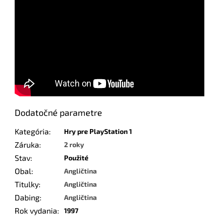
Dodatočné parametre
Kategória
:
Hry pre PlayStation 1
Záruka
:
2 roky
Stav
:
Použité
Obal
:
Angličtina
Titulky
:
Angličtina
Dabing
:
Angličtina
Rok vydania
:
1997