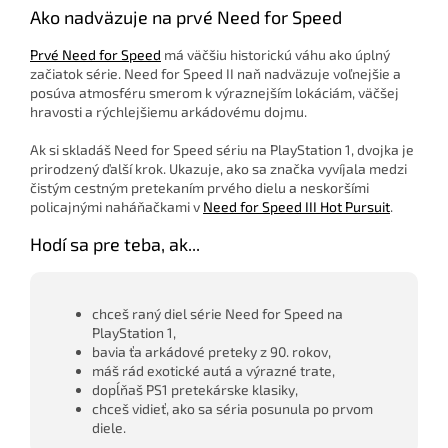
Ako nadväzuje na prvé Need for Speed
Prvé Need for Speed
má väčšiu historickú váhu ako úplný
začiatok série. Need for Speed II naň nadväzuje voľnejšie a
posúva atmosféru smerom k výraznejším lokáciám, väčšej
hravosti a rýchlejšiemu arkádovému dojmu.
Ak si skladáš Need for Speed sériu na PlayStation 1, dvojka je
prirodzený ďalší krok. Ukazuje, ako sa značka vyvíjala medzi
čistým cestným pretekaním prvého dielu a neskoršími
policajnými naháňačkami v
Need for Speed III Hot Pursuit
.
Hodí sa pre teba, ak...
chceš raný diel série Need for Speed na
PlayStation 1,
bavia ťa arkádové preteky z 90. rokov,
máš rád exotické autá a výrazné trate,
dopĺňaš PS1 pretekárske klasiky,
chceš vidieť, ako sa séria posunula po prvom
diele.