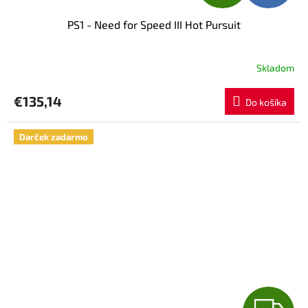
A
PS1 - Need for Speed III Hot Pursuit
D
A
Skladom
R
€135,14
Do košíka
M
Darček zadarmo
O
Z