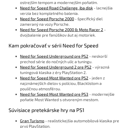
ostrejším tempom a modernejším poňatím.
Need for Speed Road Challenge, iba disk
- lacnejšia
verzia bez kompletného balenia.
Need for Speed Porsche 2000
- špecifický diel
zameraný na vozy Porsche.
Need for Speed Porsche 2000 & Moto Racer 2
-
dvojbalenie pre fanúšikov áut aj motoriek.
Kam pokračovať v sérii Need for Speed
Need for Speed Underground pre PS2
- neskorší
prechod série do nočných ulíc a tuningu.
Need for Speed Underground 2 pre PS2
- výrazná
tuningová klasika z éry PlayStation 2.
Need for Speed Most Wanted pre PS2
- jeden z
najznámejších dielov s políciou, Blacklistom a
pouličnou atmosférou.
Need for Speed Most Wanted pre PS3
- modernejšie
poňatie Most Wanted s otvoreným mestom.
Súvisiace pretekárske hry na PS1
Gran Turismo
- realistickejšia automobilová klasika pre
prvý PlayStation.