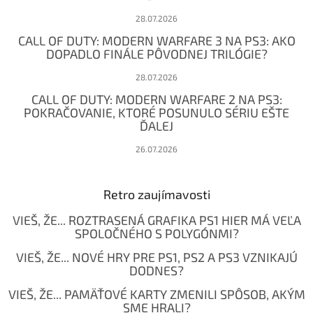
28.07.2026
CALL OF DUTY: MODERN WARFARE 3 NA PS3: AKO
DOPADLO FINÁLE PÔVODNEJ TRILÓGIE?
28.07.2026
CALL OF DUTY: MODERN WARFARE 2 NA PS3:
POKRAČOVANIE, KTORÉ POSUNULO SÉRIU EŠTE
ĎALEJ
26.07.2026
Retro zaujímavosti
VIEŠ, ŽE... ROZTRASENÁ GRAFIKA PS1 HIER MÁ VEĽA
SPOLOČNÉHO S POLYGÓNMI?
VIEŠ, ŽE... NOVÉ HRY PRE PS1, PS2 A PS3 VZNIKAJÚ
DODNES?
VIEŠ, ŽE... PAMÄŤOVÉ KARTY ZMENILI SPÔSOB, AKÝM
SME HRALI?