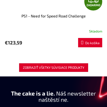
ZADARMO
A
PS1 - Need for Speed Road Challenge
D
A
Skladom
R
€123,59
Do košíka
M
O
ZOBRAZIŤ VŠETKY SÚVISIACE PRODUKTY
The cake is a lie.
Náš newsletter
naštěstí ne.