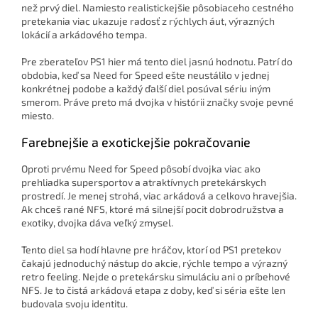
než prvý diel. Namiesto realistickejšie pôsobiaceho cestného
pretekania viac ukazuje radosť z rýchlych áut, výrazných
lokácií a arkádového tempa.
Pre zberateľov PS1 hier má tento diel jasnú hodnotu. Patrí do
obdobia, keď sa Need for Speed ešte neustálilo v jednej
konkrétnej podobe a každý ďalší diel posúval sériu iným
smerom. Práve preto má dvojka v histórii značky svoje pevné
miesto.
Farebnejšie a exotickejšie pokračovanie
Oproti prvému Need for Speed pôsobí dvojka viac ako
prehliadka supersportov a atraktívnych pretekárskych
prostredí. Je menej strohá, viac arkádová a celkovo hravejšia.
Ak chceš rané NFS, ktoré má silnejší pocit dobrodružstva a
exotiky, dvojka dáva veľký zmysel.
Tento diel sa hodí hlavne pre hráčov, ktorí od PS1 pretekov
čakajú jednoduchý nástup do akcie, rýchle tempo a výrazný
retro feeling. Nejde o pretekársku simuláciu ani o príbehové
NFS. Je to čistá arkádová etapa z doby, keď si séria ešte len
budovala svoju identitu.