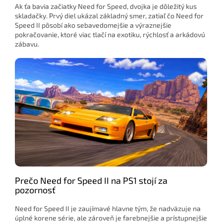
Ak ťa bavia začiatky Need for Speed, dvojka je dôležitý kus
skladačky. Prvý diel ukázal základný smer, zatiaľ čo Need for
Speed II pôsobí ako sebavedomejšie a výraznejšie
pokračovanie, ktoré viac tlačí na exotiku, rýchlosť a arkádovú
zábavu.
Prečo Need for Speed II na PS1 stojí za
pozornosť
Need for Speed II je zaujímavé hlavne tým, že nadväzuje na
úplné korene série, ale zároveň je farebnejšie a prístupnejšie