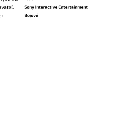
avateľ
:
Sony Interactive Entertainment
er
:
Bojové