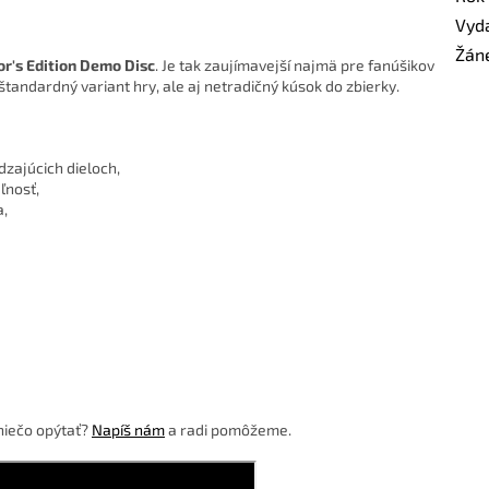
Vyd
Žán
or's Edition Demo Disc
. Je tak zaujímavejší najmä pre fanúšikov
štandardný variant hry, ale aj netradičný kúsok do zbierky.
dzajúcich dieloch,
ľnosť,
a,
niečo opýtať?
Napíš nám
a radi pomôžeme.