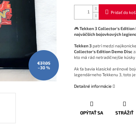
Pridať do koš
🎮
Tekken 3 Collector's Edition
najväčších bojovkových legien
Tekken 3
patrí medzi najikonicke
Collector's Edition Demo Disc
z
kto má rád netradičnejšie kúsky 
€37,05
–30 %
Ak ťa bavia klasické arénové bo
legendárneho Tekkenu 3, toto je 
Detailné informácie
OPÝTAŤ SA
STRÁŽIŤ