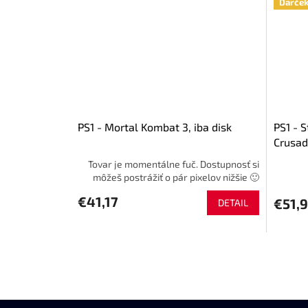
Darče
PS1 - Mortal Kombat 3, iba disk
PS1 - S
Crusade
Tovar je momentálne fuč. Dostupnosť si
môžeš postrážiť o pár pixelov nižšie 🙂
€41,17
€51,
DETAIL