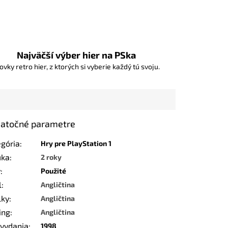
Najväčší výber hier na PSka
ovky retro hier, z ktorých si vyberie každý tú svoju.
atočné parametre
egória
:
Hry pre PlayStation 1
uka
:
2 roky
v
:
Použité
l
:
Angličtina
lky
:
Angličtina
ing
:
Angličtina
 vydania
:
1998