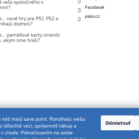
á veľa spoločného s
nmi?
Facebook
psko.cz
e... nové hry pre PS1, PS2 a
nikajú dodnes?
e... pamäťové karty zmenili
, akým sme hrali?
ú náš malý save point. Pomáhajú webu
Odmietnuť
 dôležité veci, spríjemniť nákup a
Fotografie produktov sú ilustračné.
 v chode. Pokračovaním na webe