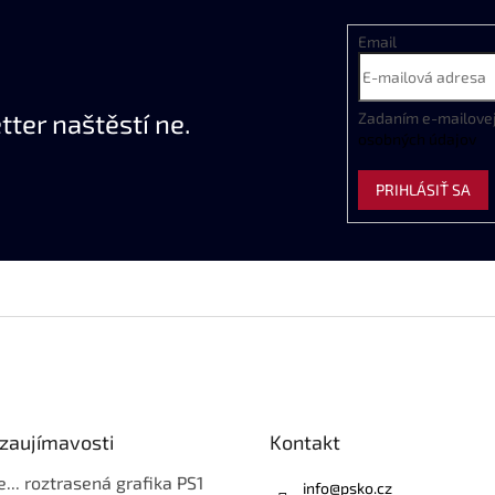
Email
ter naštěstí ne.
Zadaním
e
-
mailove
osobných
údajov
PRIHLÁSIŤ SA
 zaujímavosti
Kontakt
e... roztrasená grafika PS1
info
@
psko.cz