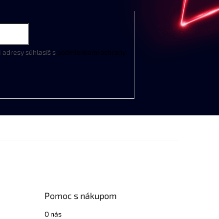
j
adresy
súhlasíš
s
podmienkami
ochrany
Pomoc s nákupom
O nás