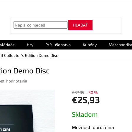
HĽADAŤ
vládače
Hry
Príslušenstvo
Kupóny
Merchandis
 3 Collector's Edition Demo Disc
ition Demo Disc
sti hodnotenia
€37,05
–30 %
€25,93
Jednotková
Skladom
cena:
Možnosti doručenia