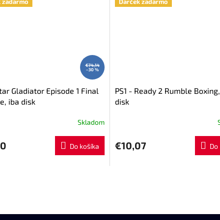
k zadarmo
Darček zadarmo
€74,14
–30 %
tar Gladiator Episode 1 Final
PS1 - Ready 2 Rumble Boxing,
, iba disk
disk
Skladom
90
€10,07
Do košíka
Do 