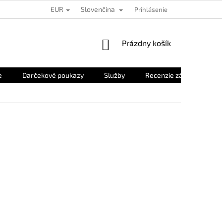
EUR
Slovenčina
Prihlásenie
NÁKUPNÝ
Prázdny košík
KOŠÍK
e
Darčekové poukazy
Služby
Recenzie zákazníkov