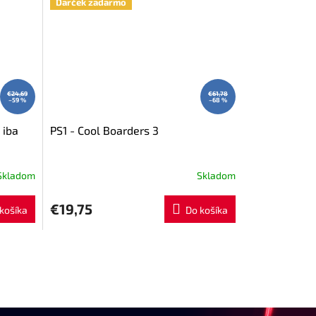
Darček zadarmo
€24,69
€61,78
–59 %
–68 %
 iba
PS1 - Cool Boarders 3
Skladom
Skladom
€19,75
košíka
Do košíka