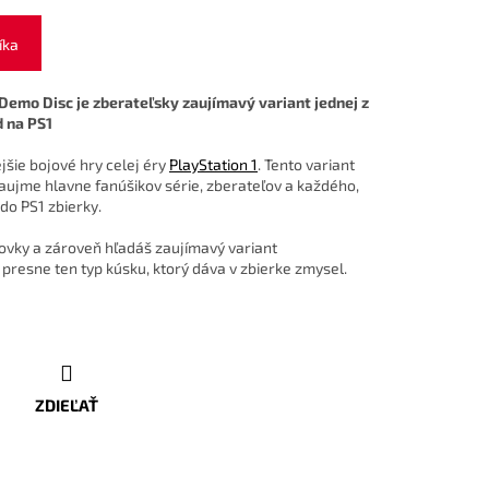
íka
 Demo Disc je zberateľsky zaujímavý variant jednej z
d na PS1
jšie bojové hry celej éry
PlayStation 1
. Tento variant
aujme hlavne fanúšikov série, zberateľov a každého,
do PS1 zbierky.
jovky a zároveň hľadáš zaujímavý variant
presne ten typ kúsku, ktorý dáva v zbierke zmysel.
ZDIEĽAŤ