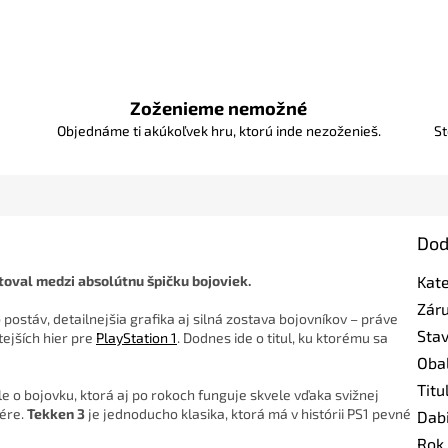
Zoženieme nemožné
Objednáme ti akúkoľvek hru, ktorú inde nezoženieš.
St
Dod
ltoval medzi absolútnu špičku bojoviek.
Kat
Zár
 postáv, detailnejšia grafika aj silná zostava bojovníkov – práve
Sta
tejších hier pre
PlayStation 1
. Dodnes ide o titul, ku ktorému sa
Oba
Titu
ale o bojovku, ktorá aj po rokoch funguje skvele vďaka svižnej
fére.
Tekken 3
je jednoducho klasika, ktorá má v histórii PS1 pevné
Dab
Rok