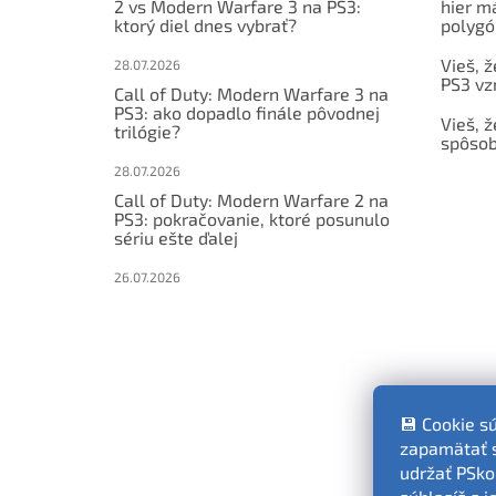
2 vs Modern Warfare 3 na PS3:
hier m
ktorý diel dnes vybrať?
polygó
Vieš, ž
28.07.2026
PS3 vz
Call of Duty: Modern Warfare 3 na
PS3: ako dopadlo finále pôvodnej
Vieš, ž
trilógie?
spôsob
28.07.2026
Call of Duty: Modern Warfare 2 na
PS3: pokračovanie, ktoré posunulo
sériu ešte ďalej
26.07.2026
💾 Cookie s
zapamätať si
udržať PSko