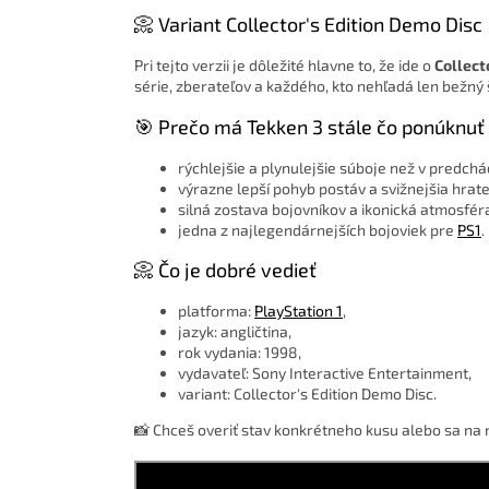
📀 Variant Collector's Edition Demo Disc
Pri tejto verzii je dôležité hlavne to, že ide o
Collect
série, zberateľov a každého, kto nehľadá len bežný 
🎯 Prečo má Tekken 3 stále čo ponúknuť
rýchlejšie a plynulejšie súboje než v predchá
výrazne lepší pohyb postáv a svižnejšia hrate
silná zostava bojovníkov a ikonická atmosfér
jedna z najlegendárnejších bojoviek pre
PS1
.
📀 Čo je dobré vedieť
platforma:
PlayStation 1
,
jazyk: angličtina,
rok vydania: 1998,
vydavateľ: Sony Interactive Entertainment,
variant: Collector's Edition Demo Disc.
📸 Chceš overiť stav konkrétneho kusu alebo sa na 