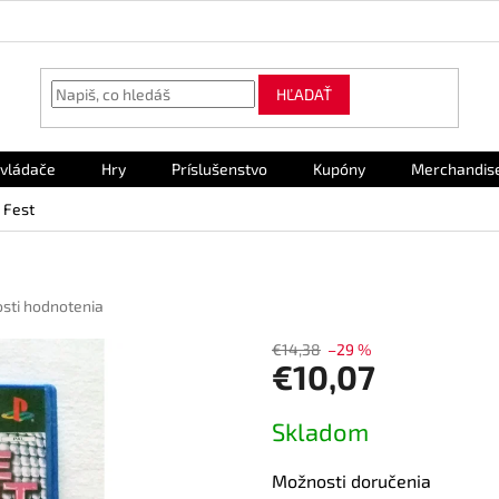
HĽADAŤ
vládače
Hry
Príslušenstvo
Kupóny
Merchandis
 Fest
sti hodnotenia
€14,38
–29 %
€10,07
Jednotková
Skladom
cena:
Možnosti doručenia