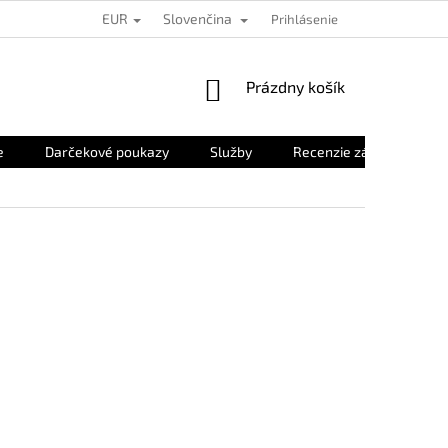
EUR
Slovenčina
Prihlásenie
NÁKUPNÝ
Prázdny košík
KOŠÍK
e
Darčekové poukazy
Služby
Recenzie zákazníkov