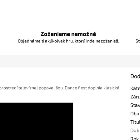
Zoženieme nemožné
Objednáme ti akúkoľvek hru, ktorú inde nezoženieš.
St
Dod
prostredí televíznej popovej šou. Dance Fest doplnia klasické
Kat
Zár
Sta
Oba
Titu
Dab
Rok