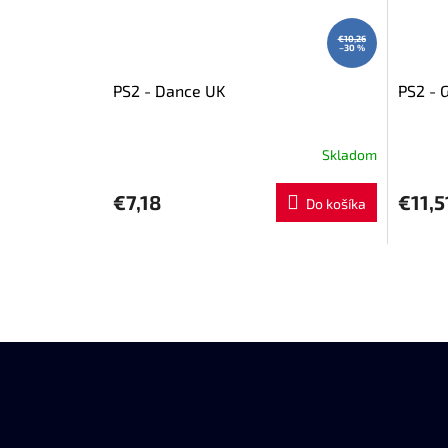
€10,26
–30 %
PS2 - Dance UK
PS2 - 
Skladom
€7,18
€11,5
Do košíka