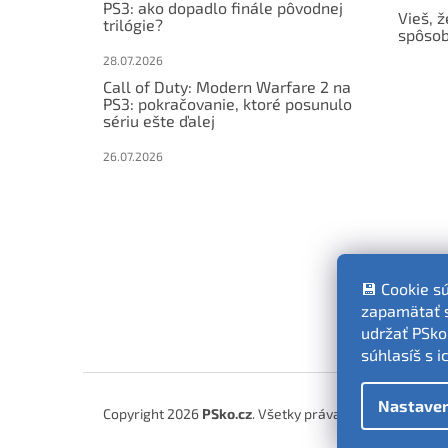
PS3: ako dopadlo finále pôvodnej
Vieš, ž
trilógie?
spôsob
28.07.2026
Call of Duty: Modern Warfare 2 na
PS3: pokračovanie, ktoré posunulo
sériu ešte ďalej
26.07.2026
💾 Cookie s
zapamätať si
udržať PSko
súhlasíš s 
Nastaven
Copyright 2026
PSko.cz
. Všetky práva vyhradené.