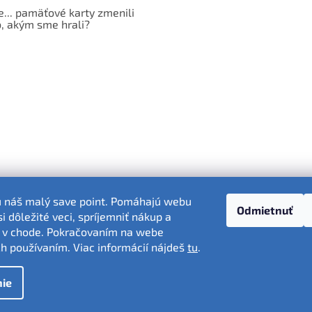
e... pamäťové karty zmenili
, akým sme hrali?
ú náš malý save point. Pomáhajú webu
Odmietnuť
 dôležité veci, spríjemniť nákup a
Fotografie produktov sú ilustračné.
 v chode. Pokračovaním na webe
ich používaním. Viac informácií nájdeš
tu
.
ie