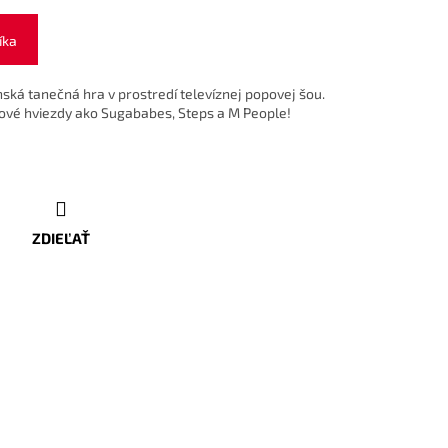
íka
nská tanečná hra
v prostredí televíznej popovej šou.
pové hviezdy ako Sugababes, Steps a M People!
ZDIEĽAŤ