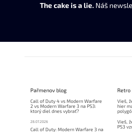
The cake is a lie.
Náš newslet
Z
á
p
ä
t
Pařmenov blog
Retro
i
e
Call of Duty 4 vs Modern Warfare
Vieš, ž
2 vs Modern Warfare 3 na PS3:
hier m
ktorý diel dnes vybrať?
polygó
Vieš, ž
28.07.2026
PS3 vz
Call of Duty: Modern Warfare 3 na