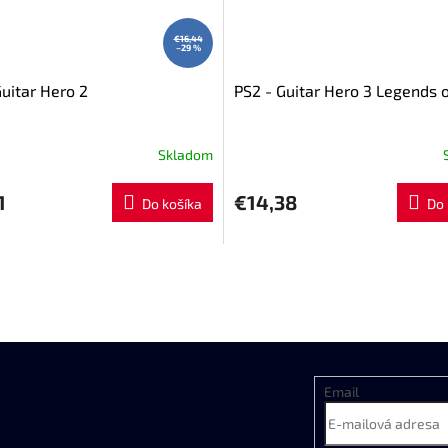
€16,44
–29 %
Guitar Hero 2
PS2 - Guitar Hero 3 Legends 
Skladom
1
€14,38
Do košíka
Do 
Email