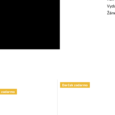
Vyd
Žán
Darček zadarmo
k zadarmo