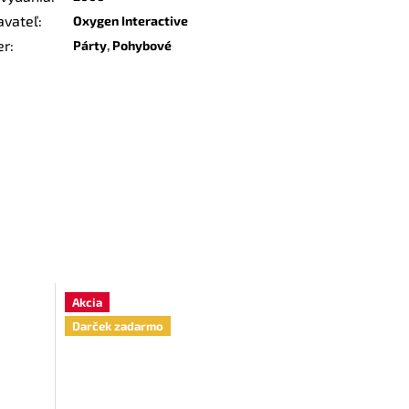
avateľ
:
Oxygen Interactive
er
:
Párty
,
Pohybové
Akcia
Darček zadarmo