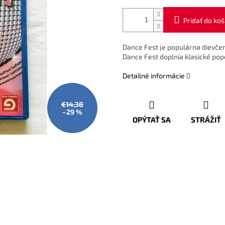
Pridať do koš
Dance Fest je populárna dievče
Dance Fest doplnia klasické po
Detailné informácie
€14,38
–29 %
OPÝTAŤ SA
STRÁŽIŤ