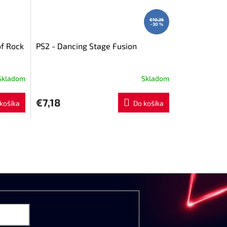
€10,26
–30 %
of Rock
PS2 - Dancing Stage Fusion
Skladom
Skladom
€7,18
košíka
Do košíka