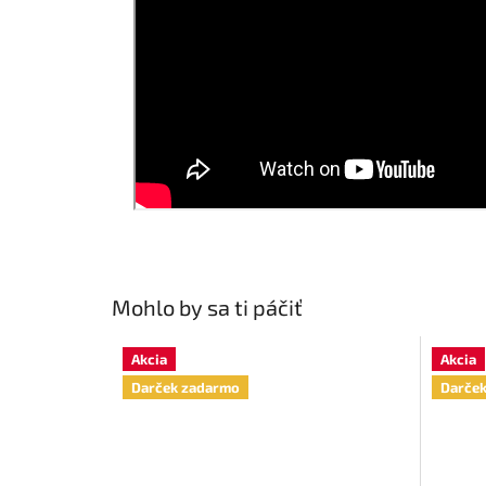
Mohlo by sa ti páčiť
Akcia
Akcia
Darček zadarmo
Darče