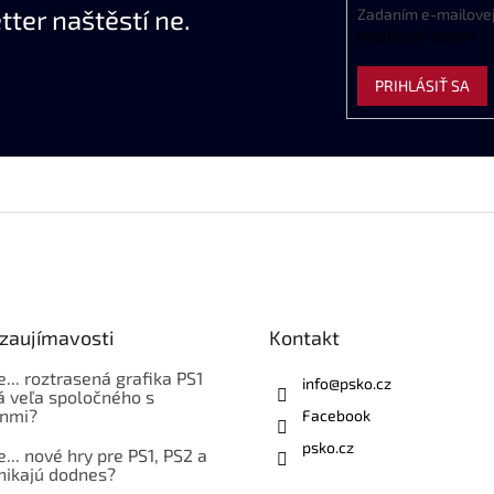
ter naštěstí ne.
Zadaním
e
-
mailove
osobných
údajov
PRIHLÁSIŤ SA
 zaujímavosti
Kontakt
e... roztrasená grafika PS1
info
@
psko.cz
á veľa spoločného s
nmi?
Facebook
psko.cz
e... nové hry pre PS1, PS2 a
nikajú dodnes?