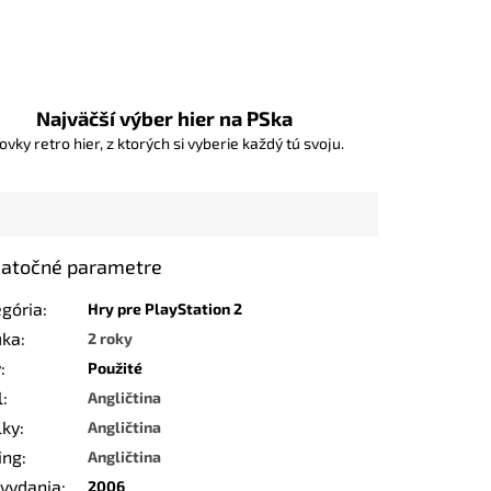
Najväčší výber hier na PSka
ovky retro hier, z ktorých si vyberie každý tú svoju.
atočné parametre
egória
:
Hry pre PlayStation 2
uka
:
2 roky
v
:
Použité
l
:
Angličtina
lky
:
Angličtina
ing
:
Angličtina
 vydania
:
2006