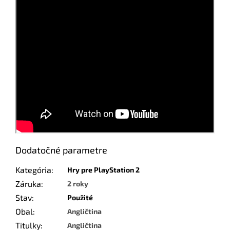
Dodatočné parametre
Kategória
:
Hry pre PlayStation 2
Záruka
:
2 roky
Stav
:
Použité
Obal
:
Angličtina
Titulky
:
Angličtina