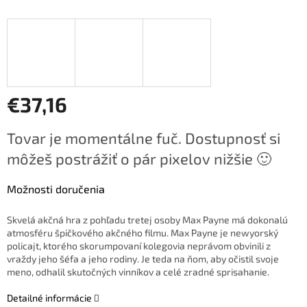
€37,16
Jednotková
Tovar je momentálne fuč. Dostupnosť si
cena:
môžeš postrážiť o pár pixelov nižšie 🙂
Možnosti doručenia
Skvelá akčná hra z pohľadu tretej osoby Max Payne má dokonalú
atmosféru špičkového akčného filmu. Max Payne je newyorský
policajt, ktorého skorumpovaní kolegovia neprávom obvinili z
vraždy jeho šéfa a jeho rodiny. Je teda na ňom, aby očistil svoje
meno, odhalil skutočných vinníkov a celé zradné sprisahanie.
Detailné informácie