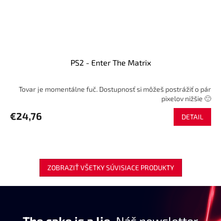
PS2 - Enter The Matrix
Tovar je momentálne fuč. Dostupnosť si môžeš postrážiť o pár
pixelov nižšie 🙂
€24,76
DETAIL
ZOBRAZIŤ VŠETKY SÚVISIACE PRODUKTY
The cake is a lie.
Náš newsletter