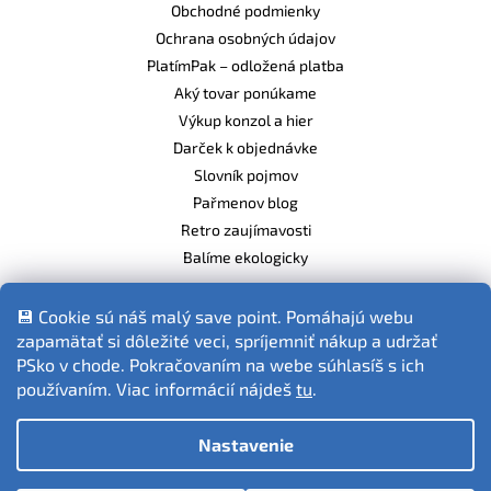
Obchodné podmienky
Ochrana osobných údajov
PlatímPak – odložená platba
Aký tovar ponúkame
Výkup konzol a hier
Darček k objednávke
Slovník pojmov
Pařmenov blog
Retro zaujímavosti
Balíme ekologicky
💾 Cookie sú náš malý save point. Pomáhajú webu
zapamätať si dôležité veci, spríjemniť nákup a udržať
Fotografie produktov sú ilustračné.
PSko v chode. Pokračovaním na webe súhlasíš s ich
používaním. Viac informácií nájdeš
tu
.
Nastavenie
Vytvoril Shoptet