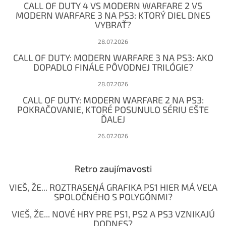
CALL OF DUTY 4 VS MODERN WARFARE 2 VS
i
MODERN WARFARE 3 NA PS3: KTORÝ DIEL DNES
e
VYBRAŤ?
28.07.2026
CALL OF DUTY: MODERN WARFARE 3 NA PS3: AKO
DOPADLO FINÁLE PÔVODNEJ TRILÓGIE?
28.07.2026
CALL OF DUTY: MODERN WARFARE 2 NA PS3:
POKRAČOVANIE, KTORÉ POSUNULO SÉRIU EŠTE
ĎALEJ
26.07.2026
Retro zaujímavosti
VIEŠ, ŽE... ROZTRASENÁ GRAFIKA PS1 HIER MÁ VEĽA
SPOLOČNÉHO S POLYGÓNMI?
VIEŠ, ŽE... NOVÉ HRY PRE PS1, PS2 A PS3 VZNIKAJÚ
DODNES?