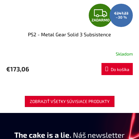
Z
€247,23
–30 %
ZADARMO
A
PS2 - Metal Gear Solid 3 Subsistence
D
A
Skladom
R
€173,06
Do košíka
M
O
ZOBRAZIŤ VŠETKY SÚVISIACE PRODUKTY
The cake is a lie.
Náš newsletter