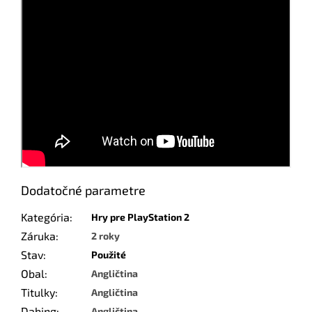
Dodatočné parametre
Kategória
:
Hry pre PlayStation 2
Záruka
:
2 roky
Stav
:
Použité
Obal
:
Angličtina
Titulky
:
Angličtina
Dabing
:
Angličtina