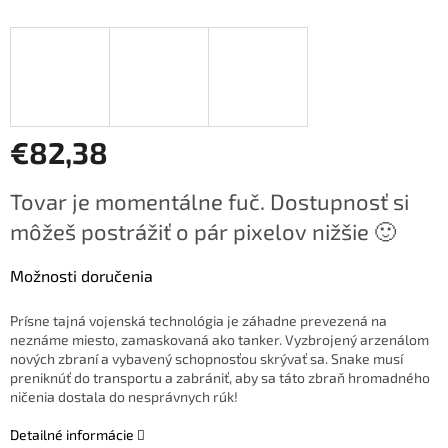
€82,38
Jednotková
Tovar je momentálne fuč. Dostupnosť si
cena:
môžeš postrážiť o pár pixelov nižšie 🙂
Možnosti doručenia
Prísne tajná vojenská technológia je záhadne prevezená na
neznáme miesto, zamaskovaná ako tanker. Vyzbrojený arzenálom
nových zbraní a vybavený schopnosťou skrývať sa. Snake musí
preniknúť do transportu a zabrániť, aby sa táto zbraň hromadného
ničenia dostala do nesprávnych rúk!
Detailné informácie