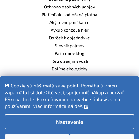
Ochrana osobných údajov
PlatímPak – odložená platba
Aký tovar ponúkame
Výkup konzol a hier
Darček k objednávke
Slovník pojmov
Pařmenov blog
Retro zaujímavosti
Balíme ekologicky
💾 Cookie sú náš malý save point. Pomáhajú webu
zapamätať si dôležité veci, spríjemniť nákup a udržať
Fotografie produktov sú ilustračné.
PSko v chode. Pokračovaním na webe súhlasíš s ich
používaním. Viac informácií nájdeš
tu
.
Nastavenie
Vytvoril Shoptet