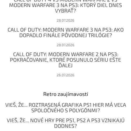
i
MODERN WARFARE 3 NA PS3: KTORÝ DIEL DNES
e
VYBRAŤ?
28.07.2026
CALL OF DUTY: MODERN WARFARE 3 NA PS3: AKO
DOPADLO FINÁLE PÔVODNEJ TRILÓGIE?
28.07.2026
CALL OF DUTY: MODERN WARFARE 2 NA PS3:
POKRAČOVANIE, KTORÉ POSUNULO SÉRIU EŠTE
ĎALEJ
26.07.2026
Retro zaujímavosti
VIEŠ, ŽE... ROZTRASENÁ GRAFIKA PS1 HIER MÁ VEĽA
SPOLOČNÉHO S POLYGÓNMI?
VIEŠ, ŽE... NOVÉ HRY PRE PS1, PS2 A PS3 VZNIKAJÚ
DODNES?