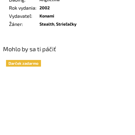
Rok vydania
:
2002
Vydavateľ
:
Konami
Žáner
:
Stealth
,
Strieľačky
Mohlo by sa ti páčiť
Darček zadarmo