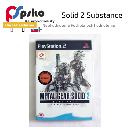
KOŠÍK
Prejsť
PS2 - Metal Gear Solid 2 Substance
na
obsah
Priemerné
Neohodnotené
Podrobnosti hodnotenia
Darček zadarmo
hodnotenie
produktu
je
0,0
z
5
hviezdičiek.