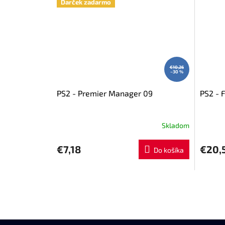
Darček zadarmo
€10,26
–30 %
PS2 - Premier Manager 09
PS2 - F
Skladom
€7,18
€20,
Do košíka