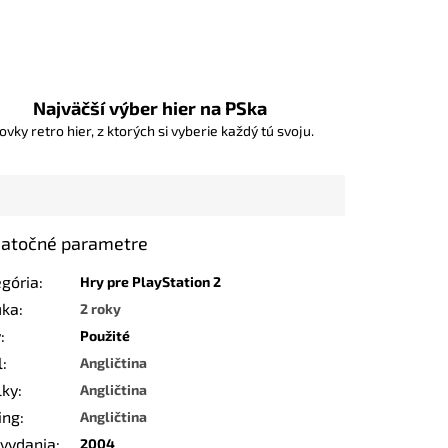
Najväčší výber hier na PSka
ovky retro hier, z ktorých si vyberie každý tú svoju.
atočné parametre
egória
:
Hry pre PlayStation 2
uka
:
2 roky
v
:
Použité
l
:
Angličtina
lky
:
Angličtina
ing
:
Angličtina
 vydania
:
2004