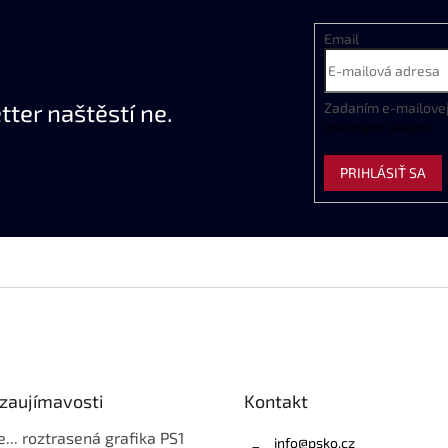
Email
ter naštěstí ne.
Zadaním
e
-
mailove
osobných
údajov
PRIHLÁSIŤ SA
 zaujímavosti
Kontakt
e... roztrasená grafika PS1
info
@
psko.cz