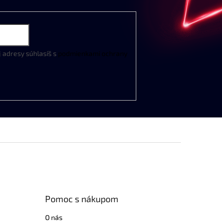
j
adresy
súhlasíš
s
podmienkami
ochrany
Pomoc s nákupom
O nás