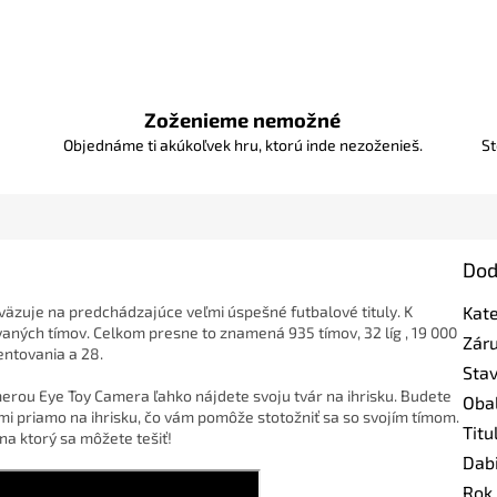
Zoženieme nemožné
Objednáme ti akúkoľvek hru, ktorú inde nezoženieš.
St
Dod
väzuje na predchádzajúce veľmi úspešné futbalové tituly. K
Kat
ovaných tímov. Celkom presne to znamená 935 tímov, 32 líg , 19 000
Zár
entovania a 28.
Sta
merou Eye Toy Camera ľahko nájdete svoju tvár na ihrisku. Budete
Oba
mi priamo na ihrisku, čo vám pomôže stotožniť sa so svojím tímom.
Titu
na ktorý sa môžete tešiť!
Dab
Rok