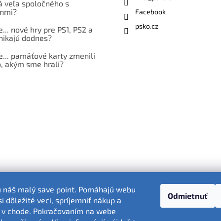
á veľa spoločného s
nmi?
Facebook
psko.cz
e... nové hry pre PS1, PS2 a
nikajú dodnes?
e... pamäťové karty zmenili
, akým sme hrali?
ú náš malý save point. Pomáhajú webu
Odmietnuť
 dôležité veci, spríjemniť nákup a
Fotografie produktov sú ilustračné.
 v chode. Pokračovaním na webe