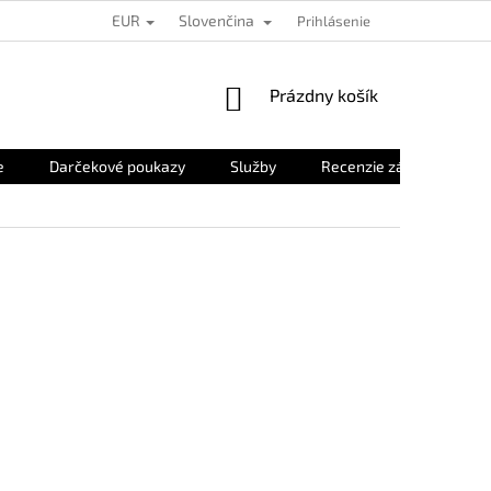
EUR
Slovenčina
Prihlásenie
NÁKUPNÝ
Prázdny košík
KOŠÍK
e
Darčekové poukazy
Služby
Recenzie zákazníkov