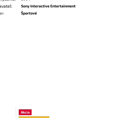
avateľ
:
Sony Interactive Entertainment
er
:
Športové
Akcia