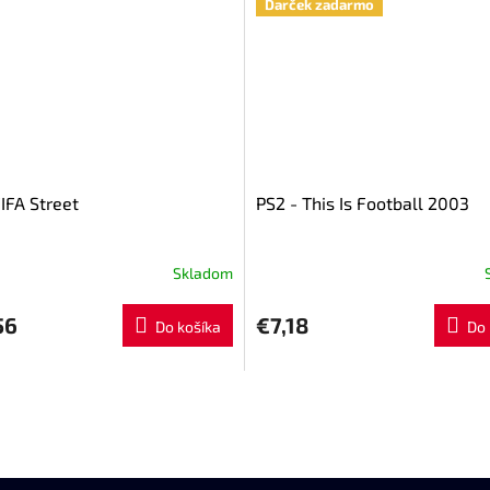
Darček zadarmo
IFA Street
PS2 - This Is Football 2003
Skladom
56
€7,18
Do košíka
Do 