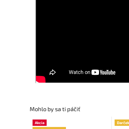
Mohlo by sa ti páčiť
Akcia
Darče