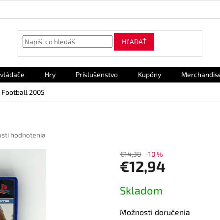
HĽADAŤ
vládače
Hry
Príslušenstvo
Kupóny
Merchandis
s Football 2005
sti hodnotenia
€14,38
–10 %
€12,94
Jednotková
Skladom
cena:
Možnosti doručenia