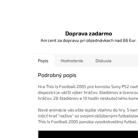
Doprava zadarmo
Ani cent za dopravu pri objednávkach nad 86 Eur.
Popis
Hodnotenie
Diskusia
Podrobný popis
Hra This Is Football 2005 pre konzolu Sony PS2 nad
dispozícii je väčší výber hráčov, štadiónov a licenc
hráčov, 28 štadiónov a 10 hodín neskutočného kom
Nové animácie vás ešte lepšie vtiahnu do hry. S ka
môcť hrať "naživo" so svojimi obľúbenými futbalista
This Is Football 2005 ponúka vysokokvalitný futbal, 