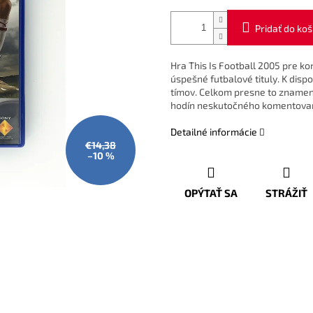
Pridať do koš
Hra This Is Football 2005 pre 
úspešné futbalové tituly. K dispo
tímov. Celkom presne to znamená 
hodín neskutočného komentovan
Detailné informácie
€14,38
–10 %
OPÝTAŤ SA
STRÁŽIŤ