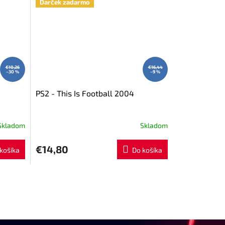
Darček zadarmo
€10,26
€16,44
–30 %
–9 %
PS2 - This Is Football 2004
Skladom
Skladom
€14,80
košíka
Do košíka