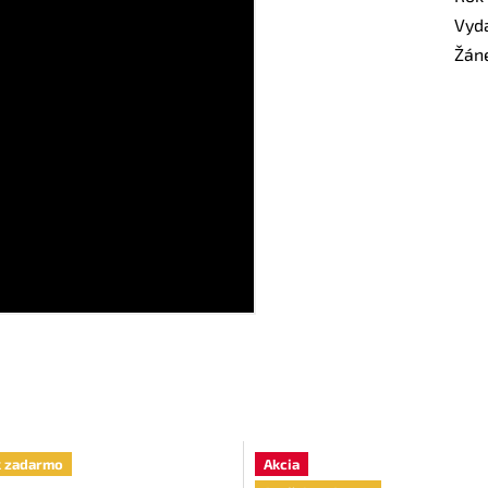
Vyd
Žán
k zadarmo
Akcia