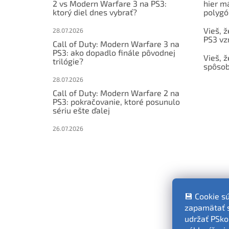
2 vs Modern Warfare 3 na PS3:
hier m
ktorý diel dnes vybrať?
polygó
Vieš, ž
28.07.2026
PS3 vz
Call of Duty: Modern Warfare 3 na
PS3: ako dopadlo finále pôvodnej
Vieš, ž
trilógie?
spôsob
28.07.2026
Call of Duty: Modern Warfare 2 na
PS3: pokračovanie, ktoré posunulo
sériu ešte ďalej
26.07.2026
💾 Cookie s
zapamätať si
udržať PSko