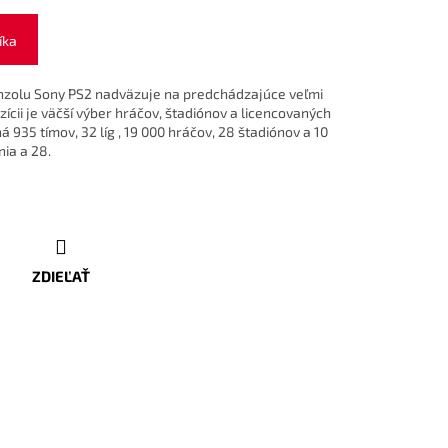
íka
konzolu Sony PS2 nadväzuje na predchádzajúce veľmi
zícii je väčší výber hráčov, štadiónov a licencovaných
935 tímov, 32 líg , 19 000 hráčov, 28 štadiónov a 10
ia a 28.
ZDIEĽAŤ