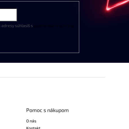
j
adresy
súhlasíš
s
podmienkami
ochrany
Pomoc s nákupom
O nás
Kontakt