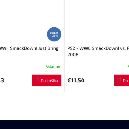
€20,61
–29 %
WWF SmackDown! Just Bring
PS2 - WWE SmackDown! vs. 
2008
Skladom
43
€11,54
Do košíka
Do 