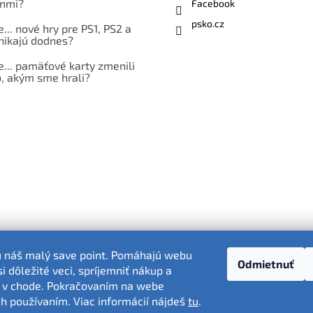
nmi?
Facebook
psko.cz
e... nové hry pre PS1, PS2 a
nikajú dodnes?
e... pamäťové karty zmenili
, akým sme hrali?
ú náš malý save point. Pomáhajú webu
Odmietnuť
 dôležité veci, spríjemniť nákup a
Fotografie produktov sú ilustračné.
 v chode. Pokračovaním na webe
ich používaním. Viac informácií nájdeš
tu
.