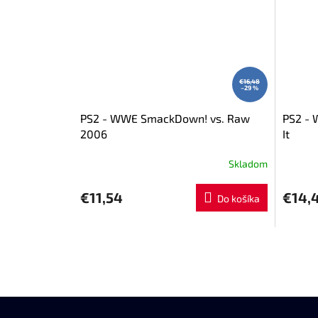
€16,48
–29 %
PS2 - WWE SmackDown! vs. Raw
PS2 - 
2006
It
Skladom
€11,54
€14,
Do košíka