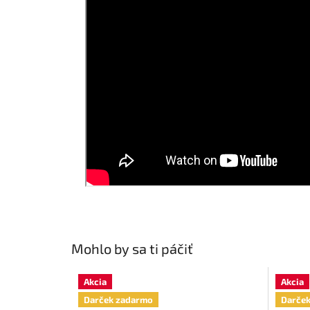
Mohlo by sa ti páčiť
Akcia
Akcia
Darček zadarmo
Darče