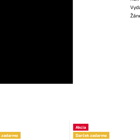
Vyd
Žán
Akcia
k zadarmo
Darček zadarmo