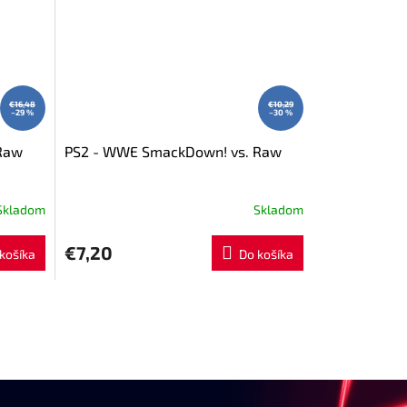
€16,48
€10,29
–29 %
–30 %
Raw
PS2 - WWE SmackDown! vs. Raw
Skladom
Skladom
€7,20
košíka
Do košíka