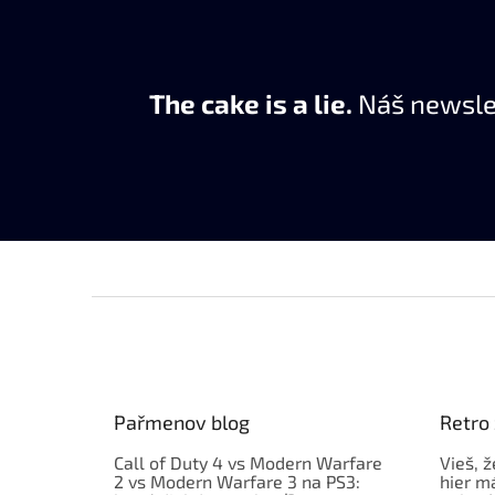
The cake is a lie.
Náš newslet
Z
á
p
ä
t
Pařmenov blog
Retro
i
e
Call of Duty 4 vs Modern Warfare
Vieš, ž
2 vs Modern Warfare 3 na PS3:
hier m