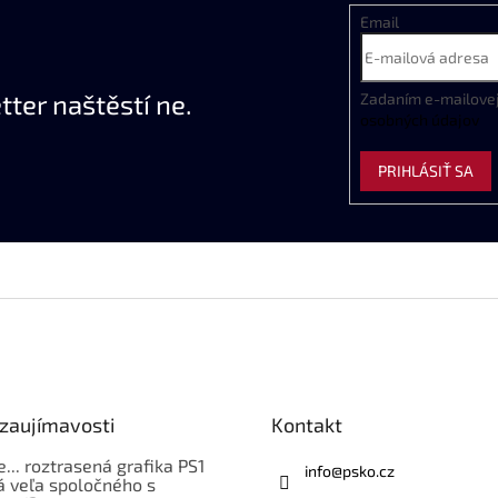
Email
ter naštěstí ne.
Zadaním
e
-
mailove
osobných
údajov
PRIHLÁSIŤ SA
 zaujímavosti
Kontakt
e... roztrasená grafika PS1
info
@
psko.cz
á veľa spoločného s