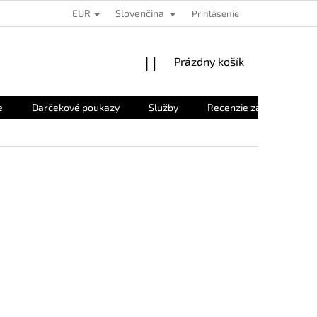
EUR
Slovenčina
Prihlásenie
NÁKUPNÝ
Prázdny košík
KOŠÍK
e
Darčekové poukazy
Služby
Recenzie zákazníkov