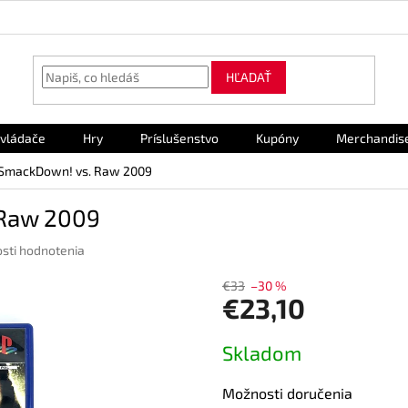
HĽADAŤ
vládače
Hry
Príslušenstvo
Kupóny
Merchandis
SmackDown! vs. Raw 2009
Raw 2009
sti hodnotenia
€33
–30 %
€23,10
Jednotková
Skladom
cena:
Možnosti doručenia