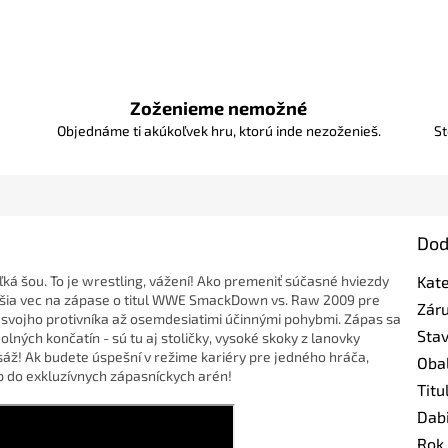
Zoženieme nemožné
Objednáme ti akúkoľvek hru, ktorú inde nezoženieš.
St
Dod
veľká šou. To je wrestling, vážení! Ako premeniť súčasné hviezdy
Kat
šia vec na zápase o titul WWE SmackDown vs. Raw 2009 pre
Zár
svojho protivníka až osemdesiatimi účinnými pohybmi. Zápas sa
Sta
ných končatín - sú tu aj stoličky, vysoké skoky z lanovky
áž! Ak budete úspešní v režime kariéry pre jedného hráča,
Oba
 do exkluzívnych zápasníckych arén!
Titu
Dab
Rok