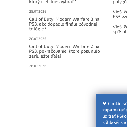
ktorý diel dnes vybrať?
polygó
Vieš, ž
28.07.2026
PS3 vz
Call of Duty: Modern Warfare 3 na
PS3: ako dopadlo finále pôvodnej
Vieš, ž
trilógie?
spôsob
28.07.2026
Call of Duty: Modern Warfare 2 na
PS3: pokračovanie, ktoré posunulo
sériu ešte ďalej
26.07.2026
💾 Cookie s
zapamätať si
udržať PSko
súhlasíš s 