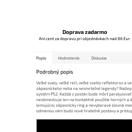
Doprava zadarmo
Ani cent za dopravu pri objednávkach nad 86 Eur.
Popis
Hodnotenie
Diskusia
Podrobný popis
Veľké svaly, veľké reči, veľké svetlo reflektorov a 
zápasníckeho neba na nesmrteľné legendy? Najlep
systém PS2. Každá z postáv bude môcť paralyzovať 
neobmedzuje len na kontaktné použitie horných a dol
lemujúcej zápasnícky ring a nevyberavá slovná mas
odmenou vám budú nové hrateľné postavy a prístup