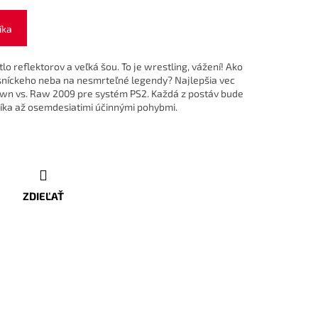
íka
tlo reflektorov a veľká šou. To je wrestling, vážení! Ako
níckeho neba na nesmrteľné legendy? Najlepšia vec
wn vs. Raw 2009 pre systém PS2. Každá z postáv bude
íka až osemdesiatimi účinnými pohybmi.
ZDIEĽAŤ