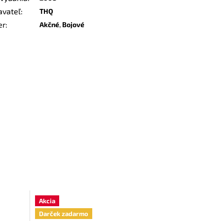
avateľ
:
THQ
er
:
Akčné
,
Bojové
Akcia
Darček zadarmo