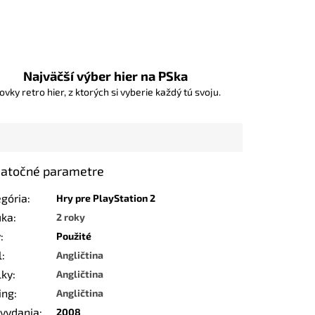
Najväčší výber hier na PSka
ovky retro hier, z ktorých si vyberie každý tú svoju.
atočné parametre
egória
:
Hry pre PlayStation 2
uka
:
2 roky
v
:
Použité
l
:
Angličtina
lky
:
Angličtina
ing
:
Angličtina
 vydania
:
2008