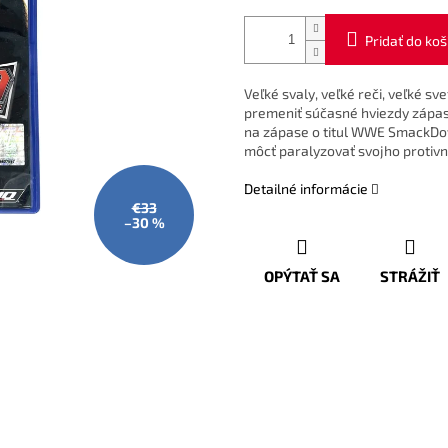
Pridať do koš
Veľké svaly, veľké reči, veľké sve
premeniť súčasné hviezdy zápas
na zápase o titul WWE SmackDo
môcť paralyzovať svojho protivn
Detailné informácie
€33
–30 %
OPÝTAŤ SA
STRÁŽIŤ