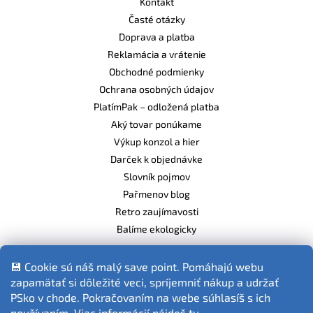
Kontakt
Časté otázky
Doprava a platba
Reklamácia a vrátenie
Obchodné podmienky
Ochrana osobných údajov
PlatímPak – odložená platba
Aký tovar ponúkame
Výkup konzol a hier
Darček k objednávke
Slovník pojmov
Pařmenov blog
Retro zaujímavosti
Balíme ekologicky
💾 Cookie sú náš malý save point. Pomáhajú webu
zapamätať si dôležité veci, spríjemniť nákup a udržať
Fotografie produktov sú ilustračné.
PSko v chode. Pokračovaním na webe súhlasíš s ich
používaním. Viac informácií nájdeš
tu
.