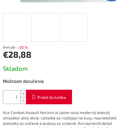
€41,26
–30 %
€28,88
Jednotková
Skladom
cena:
Možnosti doručenia
Pridať do košíka
Ace Combat Assault Horizon je úplne nový moderný letecký
simulátor plný akcie. Lietadlá sa rozbíjajú na kusy, nepriateľské
jednotky sú zničené a budovy sú zrútené. Ani najmenší detail