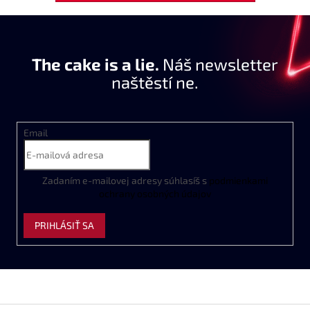
The cake is a lie.
Náš newsletter
naštěstí ne.
Email
Zadaním
e
-
mailovej
adresy
súhlasíš
s
podmienkami
ochrany
osobných
údajov
PRIHLÁSIŤ SA