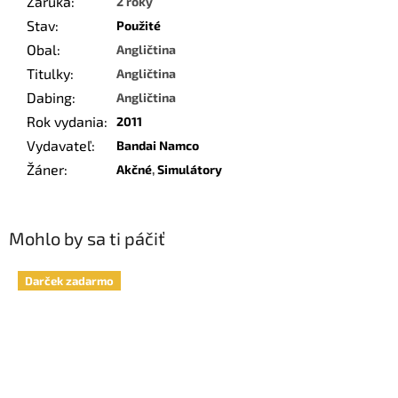
Záruka
:
2 roky
Stav
:
Použité
Obal
:
Angličtina
Titulky
:
Angličtina
Dabing
:
Angličtina
Rok vydania
:
2011
Vydavateľ
:
Bandai Namco
Žáner
:
Akčné
,
Simulátory
Mohlo by sa ti páčiť
Darček zadarmo