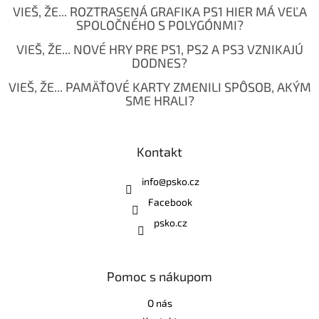
VIEŠ, ŽE... ROZTRASENÁ GRAFIKA PS1 HIER MÁ VEĽA
SPOLOČNÉHO S POLYGÓNMI?
VIEŠ, ŽE... NOVÉ HRY PRE PS1, PS2 A PS3 VZNIKAJÚ
DODNES?
VIEŠ, ŽE... PAMÄŤOVÉ KARTY ZMENILI SPÔSOB, AKÝM
SME HRALI?
Kontakt
info
@
psko.cz
Facebook
psko.cz
Pomoc s nákupom
O nás