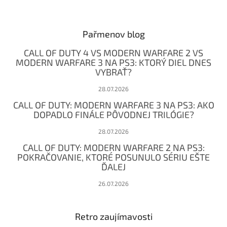
Z
á
p
ä
Pařmenov blog
t
CALL OF DUTY 4 VS MODERN WARFARE 2 VS
i
MODERN WARFARE 3 NA PS3: KTORÝ DIEL DNES
e
VYBRAŤ?
28.07.2026
CALL OF DUTY: MODERN WARFARE 3 NA PS3: AKO
DOPADLO FINÁLE PÔVODNEJ TRILÓGIE?
28.07.2026
CALL OF DUTY: MODERN WARFARE 2 NA PS3:
POKRAČOVANIE, KTORÉ POSUNULO SÉRIU EŠTE
ĎALEJ
26.07.2026
Retro zaujímavosti