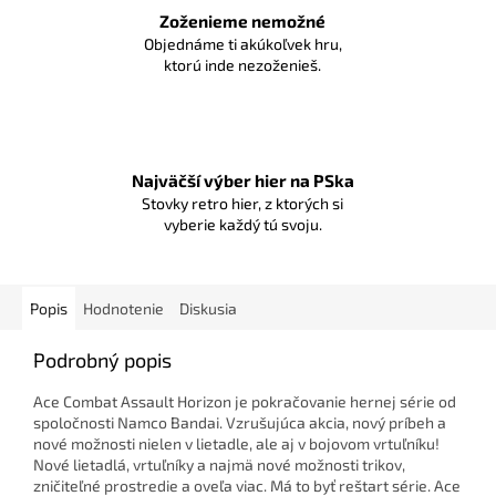
Zoženieme nemožné
Objednáme ti akúkoľvek hru,
ktorú inde nezoženieš.
Najväčší výber hier na PSka
Stovky retro hier, z ktorých si
vyberie každý tú svoju.
Popis
Hodnotenie
Diskusia
Podrobný popis
Ace Combat Assault Horizon je pokračovanie hernej série od
spoločnosti Namco Bandai. Vzrušujúca akcia, nový príbeh a
nové možnosti nielen v lietadle, ale aj v bojovom vrtuľníku!
Nové lietadlá, vrtuľníky a najmä nové možnosti trikov,
zničiteľné prostredie a oveľa viac. Má to byť reštart série. Ace