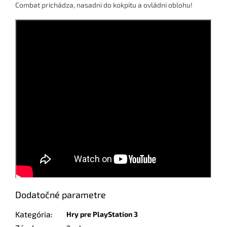
Combat prichádza, nasadni do kokpitu a ovládni oblohu!
Dodatočné parametre
Kategória
:
Hry pre PlayStation 3