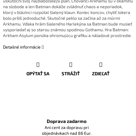
uskutoční svoj najdiabolskejší plán. Chovanci Arkhamu sú v okamihu
na slobode a len Batman dokáže zvládnuť chaos a neporiadok,
ktorý v blázinci rozpútal šialený klaun. Koniec koncov, chytiť Jokera
bolo príliš jednoduché. Skutočné peklo sa začína až za múrmi
Arkhamu. Vďaka hrám šialeného Harlekýna sa Batman bude musieť
vysporiadať aj so starou známou spodinou Gothamu. Hra Batman:
Arkham Asylum ponúka ohromujúcu grafiku a náladové prostredie.
Detailné informácie
OPÝTAŤ SA
STRÁŽIŤ
ZDIEĽAŤ
Doprava zadarmo
Ani cent za dopravu pri
objednávkach nad 86 Eur.