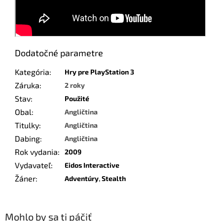
Dodatočné parametre
Kategória
:
Hry pre PlayStation 3
Záruka
:
2 roky
Stav
:
Použité
Obal
:
Angličtina
Titulky
:
Angličtina
Dabing
:
Angličtina
Rok vydania
:
2009
Vydavateľ
:
Eidos Interactive
Žáner
:
Adventúry
,
Stealth
Mohlo by sa ti páčiť