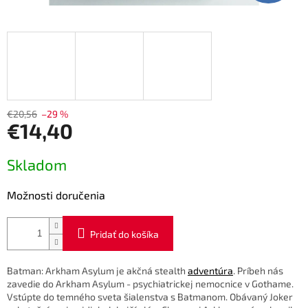
€20,56
–29 %
€14,40
Jednotková
Skladom
cena:
Možnosti doručenia
Pridať do košíka
Batman: Arkham Asylum je akčná stealth
adventúra
. Príbeh nás
zavedie do Arkham Asylum - psychiatrickej nemocnice v Gothame.
Vstúpte do temného sveta šialenstva s Batmanom. Obávaný Joker