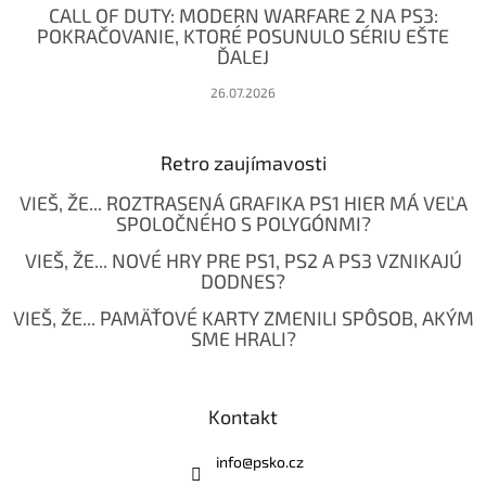
CALL OF DUTY: MODERN WARFARE 2 NA PS3:
POKRAČOVANIE, KTORÉ POSUNULO SÉRIU EŠTE
ĎALEJ
26.07.2026
Retro zaujímavosti
VIEŠ, ŽE... ROZTRASENÁ GRAFIKA PS1 HIER MÁ VEĽA
SPOLOČNÉHO S POLYGÓNMI?
VIEŠ, ŽE... NOVÉ HRY PRE PS1, PS2 A PS3 VZNIKAJÚ
DODNES?
VIEŠ, ŽE... PAMÄŤOVÉ KARTY ZMENILI SPÔSOB, AKÝM
SME HRALI?
Kontakt
info
@
psko.cz