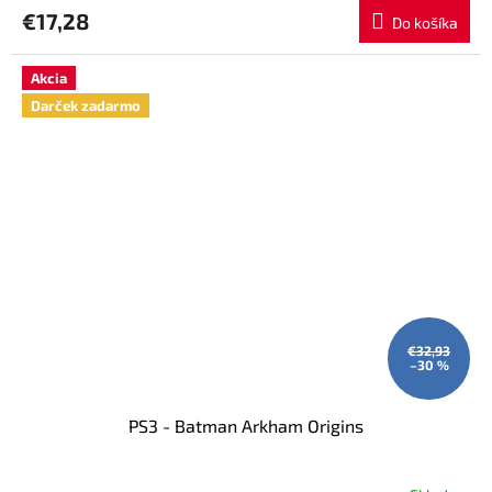
€17,28
Do košíka
Akcia
Darček zadarmo
€32,93
–30 %
PS3 - Batman Arkham Origins