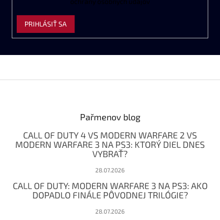
ochrany
osobných
údajov
PRIHLÁSIŤ SA
Z
á
p
ä
Pařmenov blog
t
CALL OF DUTY 4 VS MODERN WARFARE 2 VS
i
MODERN WARFARE 3 NA PS3: KTORÝ DIEL DNES
e
VYBRAŤ?
28.07.2026
CALL OF DUTY: MODERN WARFARE 3 NA PS3: AKO
DOPADLO FINÁLE PÔVODNEJ TRILÓGIE?
28.07.2026