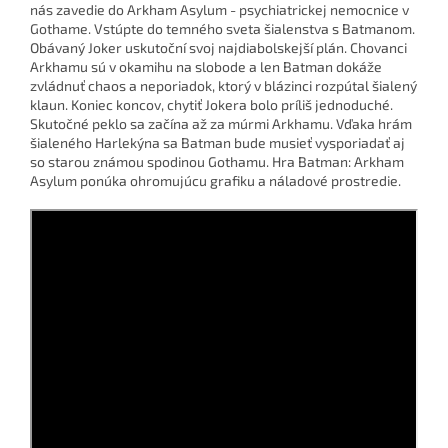
nás zavedie do Arkham Asylum - psychiatrickej nemocnice v
Gothame. Vstúpte do temného sveta šialenstva s Batmanom.
Obávaný Joker uskutoční svoj najdiabolskejší plán. Chovanci
Arkhamu sú v okamihu na slobode a len Batman dokáže
zvládnuť chaos a neporiadok, ktorý v blázinci rozpútal šialený
klaun. Koniec koncov, chytiť Jokera bolo príliš jednoduché.
Skutočné peklo sa začína až za múrmi Arkhamu. Vďaka hrám
šialeného Harlekýna sa Batman bude musieť vysporiadať aj
so starou známou spodinou Gothamu. Hra Batman: Arkham
Asylum ponúka ohromujúcu grafiku a náladové prostredie.