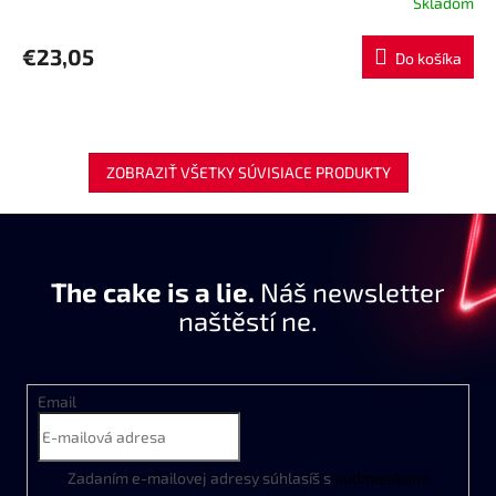
Skladom
€23,05
Do košíka
ZOBRAZIŤ VŠETKY SÚVISIACE PRODUKTY
The cake is a lie.
Náš newsletter
naštěstí ne.
Email
Zadaním
e
-
mailovej
adresy
súhlasíš
s
podmienkami