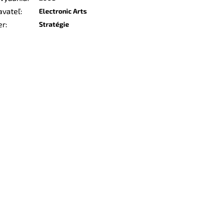
avateľ
:
Electronic Arts
er
:
Stratégie