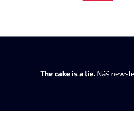
The cake is a lie.
Náš newslet
Z