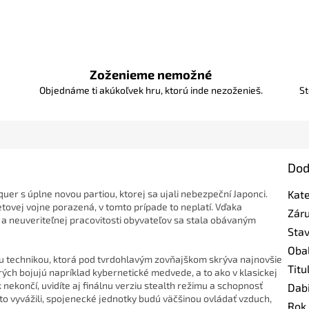
Zoženieme nemožné
Objednáme ti akúkoľvek hru, ktorú inde nezoženieš.
St
Dod
er s úplne novou partiou, ktorej sa ujali nebezpeční Japonci.
Kat
etovej vojne porazená, v tomto prípade to neplatí. Vďaka
Zár
 neuveriteľnej pracovitosti obyvateľov sa stala obávaným
Sta
Oba
ou technikou, ktorá pod tvrdohlavým zovňajškom skrýva najnovšie
Titu
torých bojujú napríklad kybernetické medvede, a to ako v klasickej
nekončí, uvidíte aj finálnu verziu stealth režimu a schopnosť
Dab
to vyvážili, spojenecké jednotky budú väčšinou ovládať vzduch,
Rok