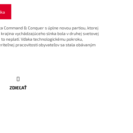
íka
eta Command & Conquer s úplne novou partiou, ktorej
i krajina vychádzajúceho slnka bola v druhej svetovej
 to neplatí. Vďaka technologickému pokroku,
iteľnej pracovitosti obyvateľov sa stala obávaným
ZDIEĽAŤ