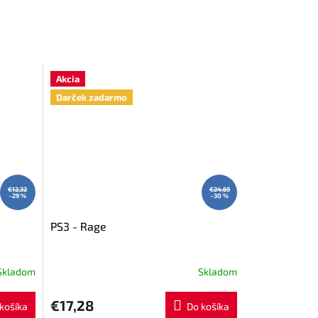
Akcia
Darček zadarmo
€12,32
€24,69
–29 %
–30 %
PS3 - Rage
Skladom
Skladom
€17,28
košíka
Do košíka