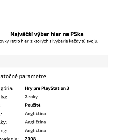
Najväčší výber hier na PSka
ovky retro hier, z ktorých si vyberie každý tú svoju.
atočné parametre
egória
:
Hry pre PlayStation 3
uka
:
2 roky
v
:
Použité
l
:
Angličtina
lky
:
Angličtina
ing
:
Angličtina
 vydania
:
2008