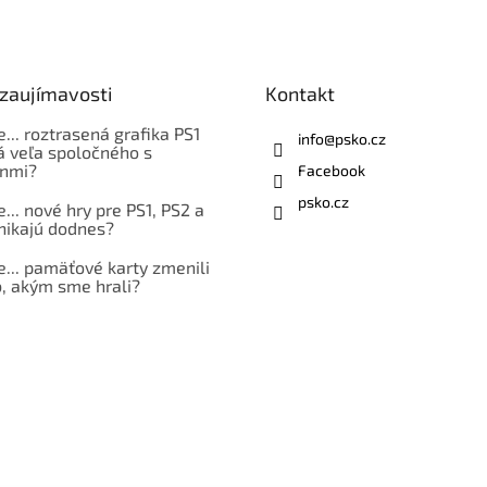
 zaujímavosti
Kontakt
e... roztrasená grafika PS1
info
@
psko.cz
á veľa spoločného s
nmi?
Facebook
psko.cz
e... nové hry pre PS1, PS2 a
nikajú dodnes?
e... pamäťové karty zmenili
, akým sme hrali?