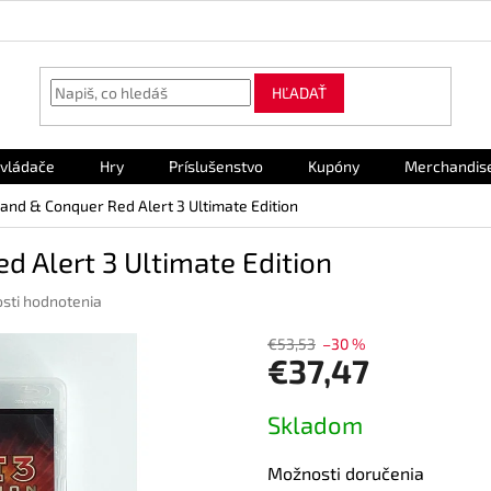
HĽADAŤ
vládače
Hry
Príslušenstvo
Kupóny
Merchandis
nd & Conquer Red Alert 3 Ultimate Edition
 Alert 3 Ultimate Edition
sti hodnotenia
€53,53
–30 %
€37,47
Jednotková
Skladom
cena:
Možnosti doručenia