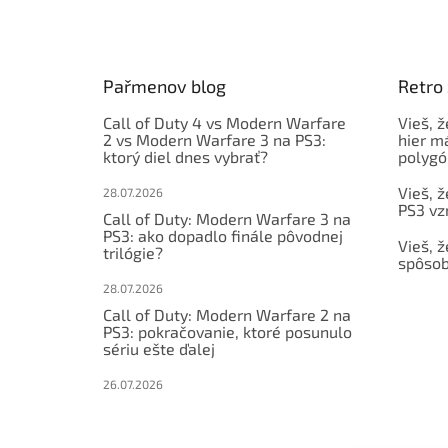
á
p
ä
t
Pařmenov blog
Retro
i
e
Call of Duty 4 vs Modern Warfare
Vieš, ž
2 vs Modern Warfare 3 na PS3:
hier m
ktorý diel dnes vybrať?
polygó
Vieš, ž
28.07.2026
PS3 vz
Call of Duty: Modern Warfare 3 na
PS3: ako dopadlo finále pôvodnej
Vieš, ž
trilógie?
spôsob
28.07.2026
Call of Duty: Modern Warfare 2 na
PS3: pokračovanie, ktoré posunulo
sériu ešte ďalej
26.07.2026