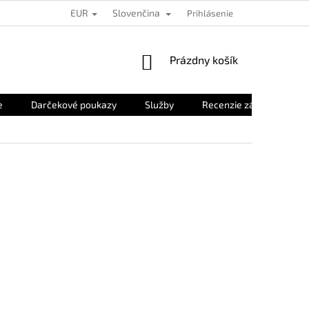
EUR
Slovenčina
Prihlásenie
NÁKUPNÝ
Prázdny košík
KOŠÍK
e
Darčekové poukazy
Služby
Recenzie zákazníkov