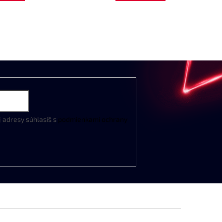
j
adresy
súhlasíš
s
podmienkami
ochrany