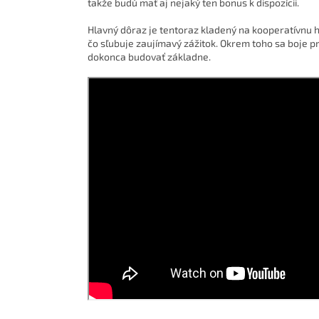
takže budú mať aj nejaký ten bonus k dispozícii.
Hlavný dôraz je tentoraz kladený na kooperatívnu h
čo sľubuje zaujímavý zážitok. Okrem toho sa boje
dokonca budovať základne.