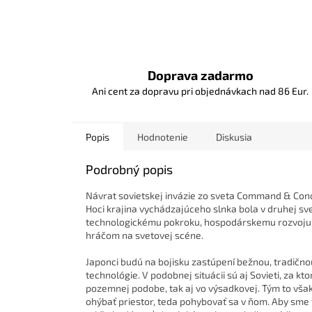
Doprava zadarmo
Ani cent za dopravu pri objednávkach nad 86 Eur.
Popis
Hodnotenie
Diskusia
Podrobný popis
Návrat sovietskej invázie zo sveta Command & Conqu
Hoci krajina vychádzajúceho slnka bola v druhej sv
technologickému pokroku, hospodárskemu rozvoju a
hráčom na svetovej scéne.
Japonci budú na bojisku zastúpení bežnou, tradičn
technológie. V podobnej situácii sú aj Sovieti, za k
pozemnej podobe, tak aj vo výsadkovej. Tým to však 
ohýbať priestor, teda pohybovať sa v ňom. Aby sme 