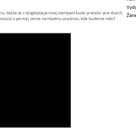
Vyd
ru, takže aj v singleplayerovej kampani bude priestor pre dvoch,
Žán
 presunú z pevnej zeme na hladinu oceánov, kde budeme môcť