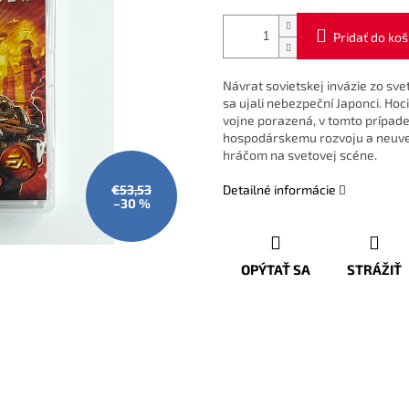
Pridať do koš
Návrat sovietskej invázie zo sv
sa ujali nebezpeční Japonci. Hoc
vojne porazená, v tomto prípade
hospodárskemu rozvoju a neuver
hráčom na svetovej scéne.
€53,53
Detailné informácie
–30 %
OPÝTAŤ SA
STRÁŽIŤ