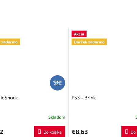
Akcia
k zadarmo
Darček zadarmo
€26,75
–30 %
BioShock
PS3 - Brink
Skladom
72
€8,63
Do košíka
Do 