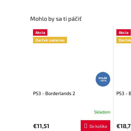
Mohlo by sa ti páčiť
Akcia
Akcia
Darček zadarmo
Darče
€14,38
–19 %
PS3 - Borderlands 2
PS3 - 
Skladom
€11,51
€18,
Do košíka