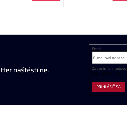
Email
ter naštěstí ne.
Zadaním
e
-
mailove
osobných
údajov
PRIHLÁSIŤ SA