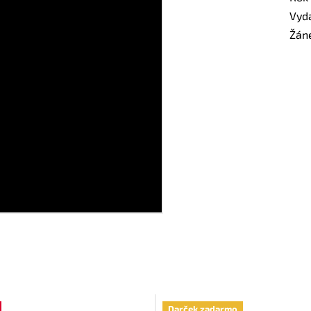
Vyd
Žán
Darček zadarmo