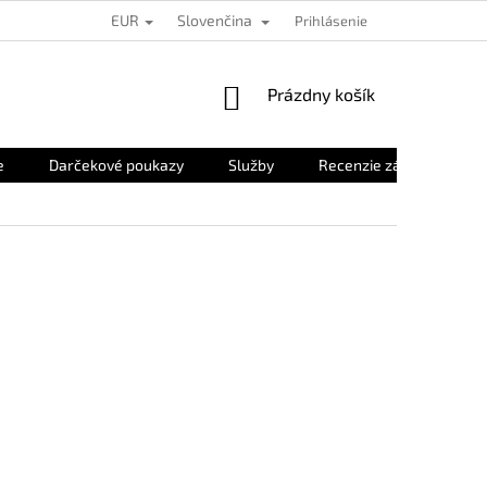
EUR
Slovenčina
Prihlásenie
NÁKUPNÝ
Prázdny košík
KOŠÍK
e
Darčekové poukazy
Služby
Recenzie zákazníkov