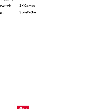
avateľ
:
2K Games
er
:
Strieľačky
Akcia