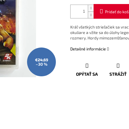
Pridať do koš
Kráľ všetkých strieľačiek sa vr
okuliare a vžite sa do úlohy le
rozmery. Hordy mimozemšťanov sú
Detailné informácie
€24,69
–30 %
OPÝTAŤ SA
STRÁŽIŤ