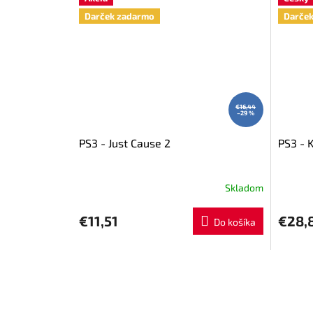
Darček zadarmo
Darče
€16,44
–29 %
PS3 - Just Cause 2
PS3 - K
Skladom
€11,51
€28,
Do košíka