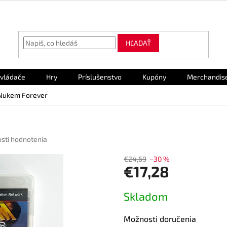
HĽADAŤ
vládače
Hry
Príslušenstvo
Kupóny
Merchandis
 Nukem Forever
sti hodnotenia
€24,69
–30 %
€17,28
Jednotková
Skladom
cena:
Možnosti doručenia