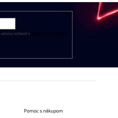
j
adresy
súhlasíš
s
podmienkami
ochrany
Pomoc s nákupom