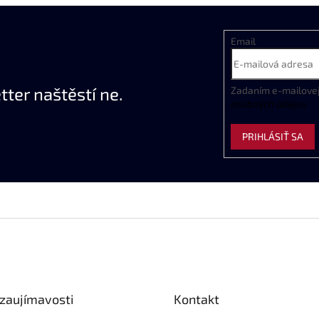
Email
ter naštěstí ne.
Zadaním
e
-
mailove
osobných
údajov
PRIHLÁSIŤ SA
 zaujímavosti
Kontakt