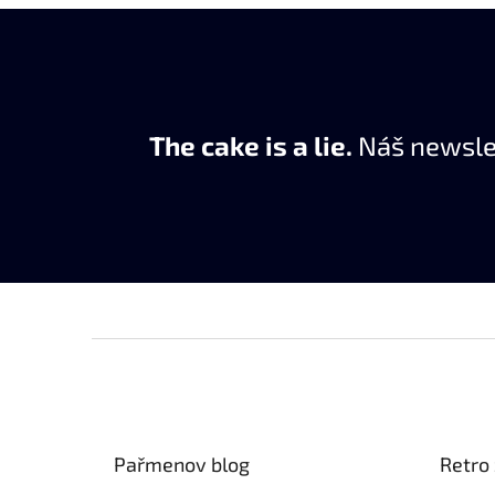
The cake is a lie.
Náš newslet
Z
á
p
ä
t
Pařmenov blog
Retro
i
e