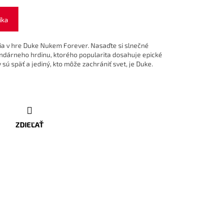
íka
acia v hre Duke Nukem Forever. Nasaďte si slnečné
gendárneho hrdinu, ktorého popularita dosahuje epické
 späť a jediný, kto môže zachrániť svet, je Duke.
ZDIEĽAŤ