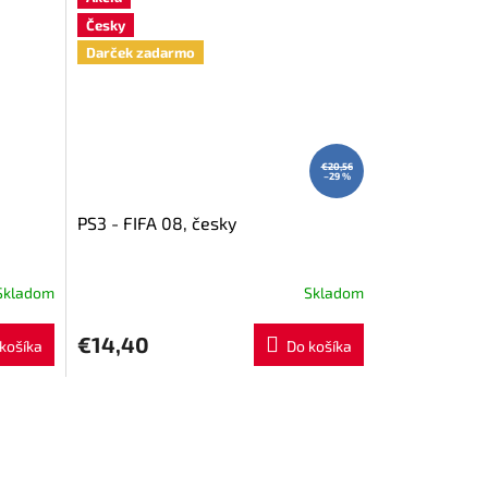
Česky
Darček zadarmo
€20,56
–29 %
PS3 - FIFA 08, česky
Skladom
Skladom
€14,40
košíka
Do košíka