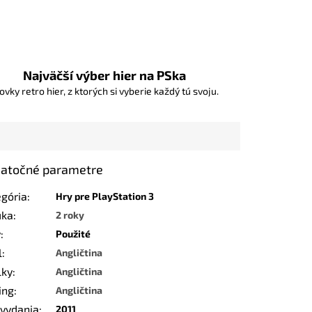
Najväčší výber hier na PSka
ovky retro hier, z ktorých si vyberie každý tú svoju.
atočné parametre
egória
:
Hry pre PlayStation 3
uka
:
2 roky
v
:
Použité
l
:
Angličtina
lky
:
Angličtina
ing
:
Angličtina
 vydania
:
2011