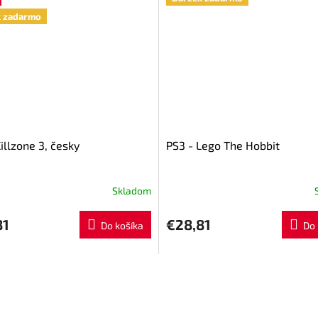
k zadarmo
illzone 3, česky
PS3 - Lego The Hobbit
Skladom
81
€28,81
Do košíka
Do 