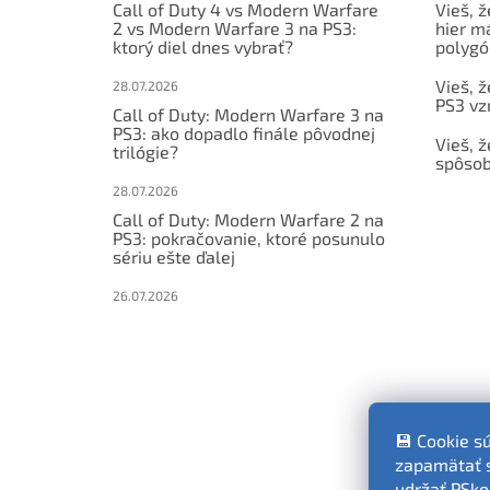
Call of Duty 4 vs Modern Warfare
Vieš, ž
2 vs Modern Warfare 3 na PS3:
hier m
ktorý diel dnes vybrať?
polygó
Vieš, ž
28.07.2026
PS3 vz
Call of Duty: Modern Warfare 3 na
PS3: ako dopadlo finále pôvodnej
Vieš, ž
trilógie?
spôsob
28.07.2026
Call of Duty: Modern Warfare 2 na
PS3: pokračovanie, ktoré posunulo
sériu ešte ďalej
26.07.2026
💾 Cookie s
zapamätať si
udržať PSko