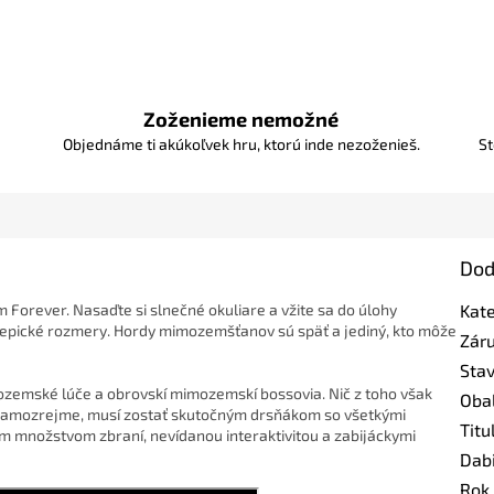
Zoženieme nemožné
Objednáme ti akúkoľvek hru, ktorú inde nezoženieš.
St
Dod
m Forever. Nasaďte si slnečné okuliare a vžite sa do úlohy
Kat
 epické rozmery. Hordy mimozemšťanov sú späť a jediný, kto môže
Zár
Sta
mozemské lúče a obrovskí mimozemskí bossovia. Nič z toho však
Oba
. Samozrejme, musí zostať skutočným drsňákom so všetkými
Titu
ým množstvom zbraní, nevídanou interaktivitou a zabijáckymi
Dab
Rok