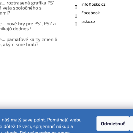
e... roztrasená grafika PS1
info
@
psko.cz
á veľa spoločného s
nmi?
Facebook
psko.cz
e... nové hry pre PS1, PS2 a
nikajú dodnes?
e... pamäťové karty zmenili
, akým sme hrali?
ú náš malý save point. Pomáhajú webu
Odmietnuť
 dôležité veci, spríjemniť nákup a
Fotografie produktov sú ilustračné.
 v chode. Pokračovaním na webe