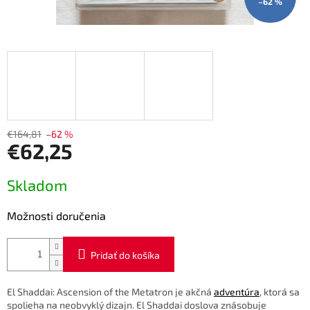
–62 %
€164,81
–62 %
€62,25
Jednotková
Skladom
cena:
Možnosti doručenia
Pridať do košíka
El Shaddai: Ascension of the Metatron je akčná
adventúra
, ktorá sa
spolieha na neobvyklý dizajn. El Shaddai doslova znásobuje