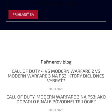
ochrany
osobných
údajov
PRIHLÁSIŤ SA
Z
á
p
ä
Pařmenov blog
t
CALL OF DUTY 4 VS MODERN WARFARE 2 VS
i
MODERN WARFARE 3 NA PS3: KTORÝ DIEL DNES
e
VYBRAŤ?
28.07.2026
CALL OF DUTY: MODERN WARFARE 3 NA PS3: AKO
DOPADLO FINÁLE PÔVODNEJ TRILÓGIE?
28.07.2026