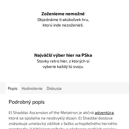
Zoženieme nemožné
Objednáme ti akúkoľvek hru,
ktorú inde nezoženieš.
Najväčší výber hier na PSka
Stovky retro hier, z ktorých si
vyberie každý tú svoju.
Popis
Hodnotenie
Diskusia
Podrobný popis
El Shaddai: Ascension of the Metatron je akčná
adventúra
,
ktorá sa spolieha na neobvyklý dizajn. El Shaddai doslova
znásobuje umelecký zážitok z ťažko uchopiteľného herného
prostredia. V biblickom príbehu o záchrane padlých anjelov