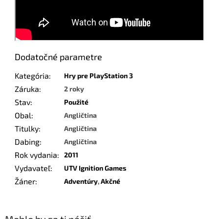
Dodatočné parametre
Kategória
:
Hry pre PlayStation 3
Záruka
:
2 roky
Stav
:
Použité
Obal
:
Angličtina
Titulky
:
Angličtina
Dabing
:
Angličtina
Rok vydania
:
2011
Vydavateľ
:
UTV Ignition Games
Žáner
:
Adventúry
,
Akčné
Mohlo by sa ti páčiť