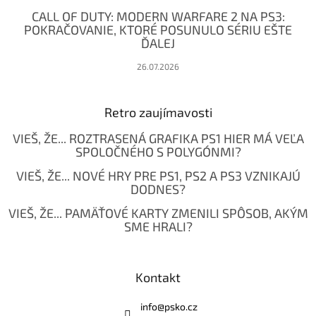
CALL OF DUTY: MODERN WARFARE 2 NA PS3:
POKRAČOVANIE, KTORÉ POSUNULO SÉRIU EŠTE
ĎALEJ
26.07.2026
Retro zaujímavosti
VIEŠ, ŽE... ROZTRASENÁ GRAFIKA PS1 HIER MÁ VEĽA
SPOLOČNÉHO S POLYGÓNMI?
VIEŠ, ŽE... NOVÉ HRY PRE PS1, PS2 A PS3 VZNIKAJÚ
DODNES?
VIEŠ, ŽE... PAMÄŤOVÉ KARTY ZMENILI SPÔSOB, AKÝM
SME HRALI?
Kontakt
info
@
psko.cz