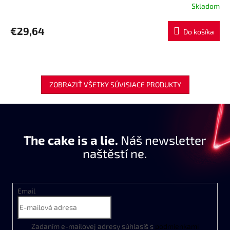
Skladom
€29,64
Do košíka
ZOBRAZIŤ VŠETKY SÚVISIACE PRODUKTY
The cake is a lie.
Náš newsletter
naštěstí ne.
Email
Zadaním
e
-
mailovej
adresy
súhlasíš
s
podmienkami