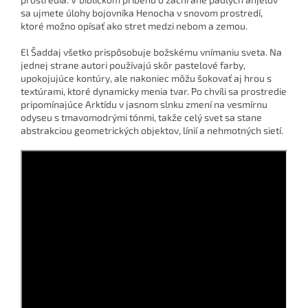
sa ujmete úlohy bojovníka Henocha v snovom prostredí,
ktoré možno opísať ako stret medzi nebom a zemou.
El Šaddaj všetko prispôsobuje božskému vnímaniu sveta. Na
jednej strane autori používajú skôr pastelové farby,
upokojujúce kontúry, ale nakoniec môžu šokovať aj hrou s
textúrami, ktoré dynamicky menia tvar. Po chvíli sa prostredie
pripomínajúce Arktídu v jasnom slnku zmení na vesmírnu
odyseu s tmavomodrými tónmi, takže celý svet sa stane
abstrakciou geometrických objektov, línií a nehmotných sietí.