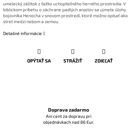
umelecký zážitok z ťažko uchopiteľného herného prostredia. V
biblickom príbehu o záchrane padlých anjelov sa ujmete úlohy
bojovníka Henocha v snovom prostredí, ktoré možno opísať ako
stret medzi nebom a zemou.
Detailné informácie
OPÝTAŤ SA
STRÁŽIŤ
ZDIEĽAŤ
Doprava zadarmo
Ani cent za dopravu pri
objednávkach nad 86 Eur.