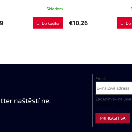
Skladom
09
€10,26
Do košíka
Do 
Email
ter naštěstí ne.
Zadaním
e
-
mailove
osobných
údajov
PRIHLÁSIŤ SA