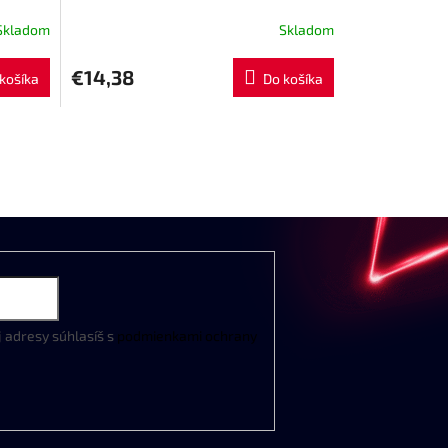
Skladom
Skladom
€14,38
košíka
Do košíka
j
adresy
súhlasíš
s
podmienkami
ochrany