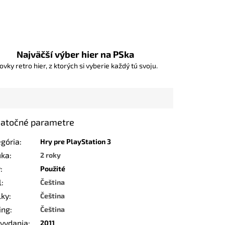
Najväčší výber hier na PSka
ovky retro hier, z ktorých si vyberie každý tú svoju.
atočné parametre
egória
:
Hry pre PlayStation 3
uka
:
2 roky
v
:
Použité
l
:
Čeština
lky
:
Čeština
ing
:
Čeština
 vydania
:
2011