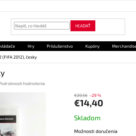
HĽADAŤ
vládače
Hry
Príslušenstvo
Kupóny
Merchandis
2 (FIFA 2012), česky
ky
Podrobnosti hodnotenia
€20,56
–29 %
€14,40
Jednotková
Skladom
cena:
Možnosti doručenia