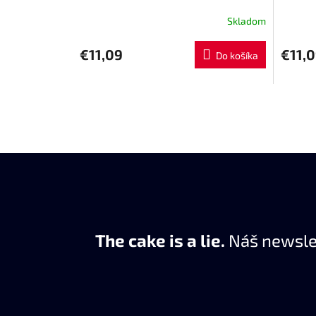
Skladom
€11,09
€11,
Do košíka
The cake is a lie.
Náš newslet