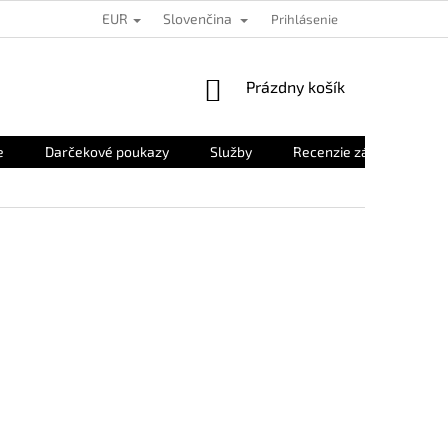
EUR
Slovenčina
Prihlásenie
NÁKUPNÝ
Prázdny košík
KOŠÍK
e
Darčekové poukazy
Služby
Recenzie zákazníkov