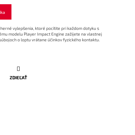
íka
herné vylepšenia, ktoré pocítite pri každom dotyku s
ému modelu Player Impact Engine zažijete na vlastnej
súbojoch o loptu vrátane účinkov fyzického kontaktu.
ZDIEĽAŤ