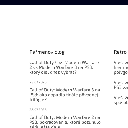
Z
á
p
ä
t
Pařmenov blog
Retro
i
e
Call of Duty 4 vs Modern Warfare
Vieš, ž
2 vs Modern Warfare 3 na PS3:
hier m
ktorý diel dnes vybrať?
polygó
Vieš, ž
28.07.2026
PS3 vz
Call of Duty: Modern Warfare 3 na
PS3: ako dopadlo finále pôvodnej
Vieš, ž
trilógie?
spôsob
28.07.2026
Call of Duty: Modern Warfare 2 na
PS3: pokračovanie, ktoré posunulo
sériu ešte ďalej