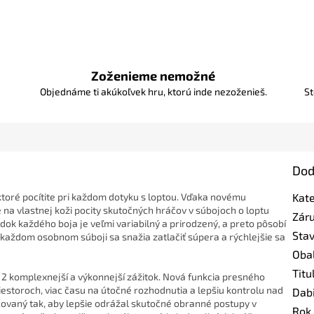
Zoženieme nemožné
Objednáme ti akúkoľvek hru, ktorú inde nezoženieš.
St
Dod
toré pocítite pri každom dotyku s loptou. Vďaka novému
Kat
 na vlastnej koži pocity skutočných hráčov v súbojoch o loptu
Zár
dok každého boja je veľmi variabilný a prirodzený, a preto pôsobí
Sta
 v každom osobnom súboji sa snažia zatlačiť súpera a rýchlejšie sa
Oba
Titu
 komplexnejší a výkonnejší zážitok. Nová funkcia presného
iestoroch, viac času na útočné rozhodnutia a lepšiu kontrolu nad
Dab
vaný tak, aby lepšie odrážal skutočné obranné postupy v
Rok