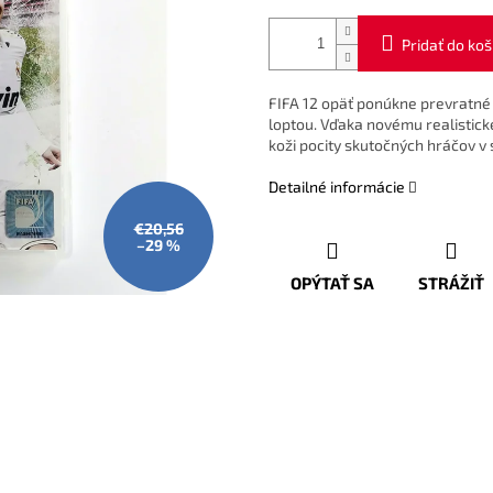
Pridať do koš
FIFA 12 opäť ponúkne prevratné 
loptou. Vďaka novému realistick
koži pocity skutočných hráčov v 
Detailné informácie
€20,56
–29 %
OPÝTAŤ SA
STRÁŽIŤ