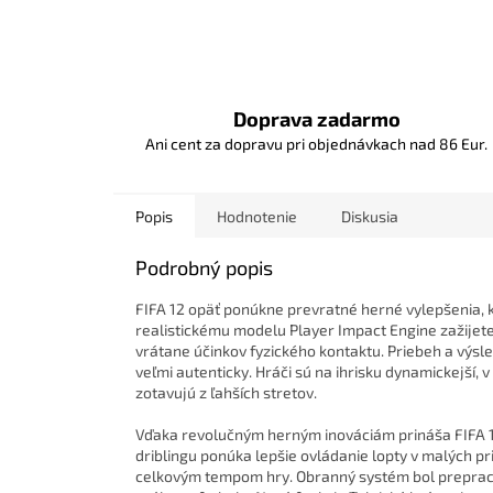
Doprava zadarmo
Ani cent za dopravu pri objednávkach nad 86 Eur.
Popis
Hodnotenie
Diskusia
Podrobný popis
FIFA 12 opäť ponúkne prevratné herné vylepšenia, k
realistickému modelu Player Impact Engine zažijete
vrátane účinkov fyzického kontaktu. Priebeh a výsle
veľmi autenticky. Hráči sú na ihrisku dynamickejší,
zotavujú z ľahších stretov.
Vďaka revolučným herným inováciám prináša FIFA 12
driblingu ponúka lepšie ovládanie lopty v malých pr
celkovým tempom hry. Obranný systém bol prepraco