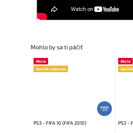
Mohlo by sa ti páčiť
Akcia
Akcia
Darček zadarmo
Darče
€12,32
–9 %
PS3 - FIFA 10 (FIFA 2010)
PS3 - F