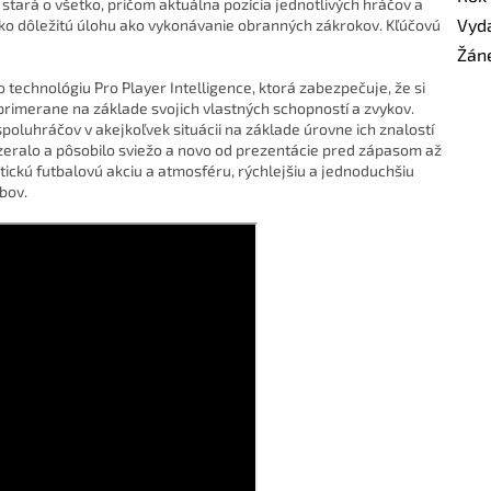
stará o všetko, pričom aktuálna pozícia jednotlivých hráčov a
Vyd
ako dôležitú úlohu ako vykonávanie obranných zákrokov. Kľúčovú
Žán
technológiu Pro Player Intelligence, ktorá zabezpečuje, že si
primerane na základe svojich vlastných schopností a zvykov.
spoluhráčov v akejkoľvek situácii na základe úrovne ich znalostí
vyzeralo a pôsobilo sviežo a novo od prezentácie pred zápasom až
ickú futbalovú akciu a atmosféru, rýchlejšiu a jednoduchšiu
bov.