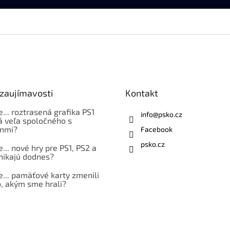
 zaujímavosti
Kontakt
e... roztrasená grafika PS1
info
@
psko.cz
á veľa spoločného s
nmi?
Facebook
psko.cz
e... nové hry pre PS1, PS2 a
nikajú dodnes?
e... pamäťové karty zmenili
, akým sme hrali?