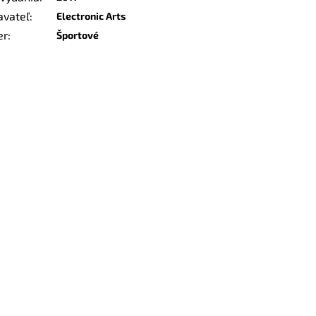
avateľ
:
Electronic Arts
er
:
Športové