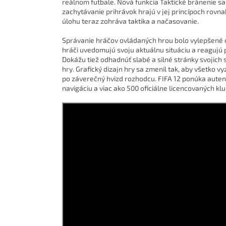
reálnom futbale. Nová funkcia Taktické bránenie sa 
zachytávanie prihrávok hrajú v jej princípoch rovn
úlohu teraz zohráva taktika a načasovanie.
Správanie hráčov ovládaných hrou bolo vylepšené o 
hráči uvedomujú svoju aktuálnu situáciu a reagujú 
Dokážu tiež odhadnúť slabé a silné stránky svojich 
hry. Grafický dizajn hry sa zmenil tak, aby všetko 
po záverečný hvizd rozhodcu. FIFA 12 ponúka autent
navigáciu a viac ako 500 oficiálne licencovaných klu