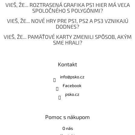
VIEŠ, ŽE... ROZTRASENÁ GRAFIKA PS1 HIER MÁ VEĽA
SPOLOČNÉHO S POLYGÓNMI?
VIEŠ, ŽE... NOVÉ HRY PRE PS1, PS2 A PS3 VZNIKAJÚ
DODNES?
VIEŠ, ŽE... PAMÄŤOVÉ KARTY ZMENILI SPÔSOB, AKÝM
SME HRALI?
Kontakt
info
@
psko.cz
Facebook
psko.cz
Pomoc s nákupom
O nás