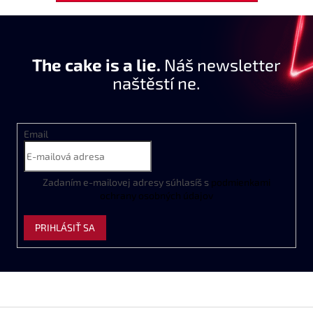
The cake is a lie.
Náš newsletter
naštěstí ne.
Email
Zadaním
e
-
mailovej
adresy
súhlasíš
s
podmienkami
ochrany
osobných
údajov
PRIHLÁSIŤ SA