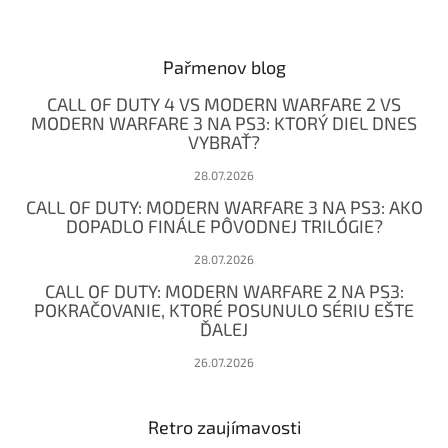
Z
á
p
ä
Pařmenov blog
t
CALL OF DUTY 4 VS MODERN WARFARE 2 VS
i
MODERN WARFARE 3 NA PS3: KTORÝ DIEL DNES
e
VYBRAŤ?
28.07.2026
CALL OF DUTY: MODERN WARFARE 3 NA PS3: AKO
DOPADLO FINÁLE PÔVODNEJ TRILÓGIE?
28.07.2026
CALL OF DUTY: MODERN WARFARE 2 NA PS3:
POKRAČOVANIE, KTORÉ POSUNULO SÉRIU EŠTE
ĎALEJ
26.07.2026
Retro zaujímavosti