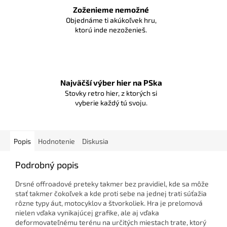
Zoženieme nemožné
Objednáme ti akúkoľvek hru,
ktorú inde nezoženieš.
Najväčší výber hier na PSka
Stovky retro hier, z ktorých si
vyberie každý tú svoju.
Popis
Hodnotenie
Diskusia
Podrobný popis
Drsné offroadové preteky takmer bez pravidiel, kde sa môže
stať takmer čokoľvek a kde proti sebe na jednej trati súťažia
rôzne typy áut, motocyklov a štvorkoliek. Hra je prelomová
nielen vďaka vynikajúcej grafike, ale aj vďaka
deformovateľnému terénu na určitých miestach trate, ktorý