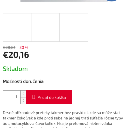
€28,81
–30 %
€20,16
Jednotková
Skladom
cena:
Možnosti doručenia
Pridať do košíka
Drsné offroadové preteky takmer bez pravidiel, kde sa môže stať
takmer čokoľvek a kde proti sebe na jednej trati súťažia rôzne typy
áut, motocyklov a štvorkoliek. Hra je prelomová nielen vďaka