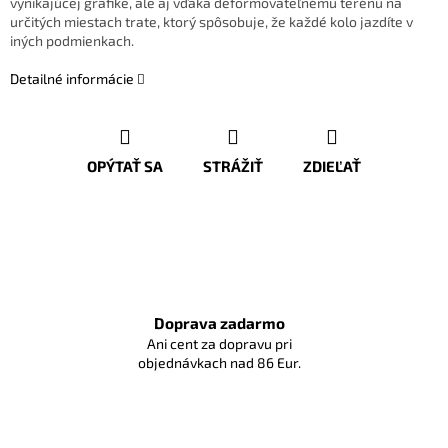
vynikajúcej grafike, ale aj vďaka deformovateľnému terénu na
určitých miestach trate, ktorý spôsobuje, že každé kolo jazdíte v
iných podmienkach.
Detailné informácie
OPÝTAŤ SA
STRÁŽIŤ
ZDIEĽAŤ
Doprava zadarmo
Ani cent za dopravu pri
objednávkach nad 86 Eur.