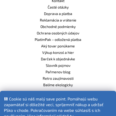
Kontakt
Časté otázky
Doprava a platba
Reklamácia a vrátenie
Obchodné podmienky
Ochrana osobných údajov
PlatímPak – odložená platba
Aký tovar ponúkame
Výkup konzol a hier
Darček k objednávke
Slovník pojmov
Pařmenov blog
Retro zaujímavosti
Balíme ekologicky
💾 Cookie sú náš malý save point. Pomáhajú webu
zapamätať si dôležité veci, spríjemniť nákup a udržať
Fotografie produktov sú ilustračné.
PSko v chode. Pokračovaním na webe súhlasíš s ich
používaním. Viac informácií nájdeš
tu
.