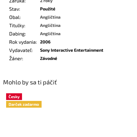
Záruka
:
2 roky
Stav
:
Použité
Obal
:
Angličtina
Titulky
:
Angličtina
Dabing
:
Angličtina
Rok vydania
:
2006
Vydavateľ
:
Sony Interactive Entertainment
Žáner
:
Závodné
Mohlo by sa ti páčiť
Česky
Darček zadarmo