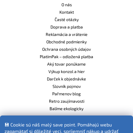
O nás
Kontakt
Časté otázky
Doprava a platba
Reklamácia a vrátenie
Obchodné podmienky
Ochrana osobných údajov
PlatímPak – odložená platba
Aký tovar ponúkame
Výkup konzol a hier
Darček k objednávke
Slovník pojmov
Pařmenov blog
Retro zaujímavosti
Balíme ekologicky
💾 Cookie sú náš malý save point. Pomáhajú webu
zapamätať si dôležité veci, spríjemniť nákup a udržať
Fotografie produktov sú ilustračné.