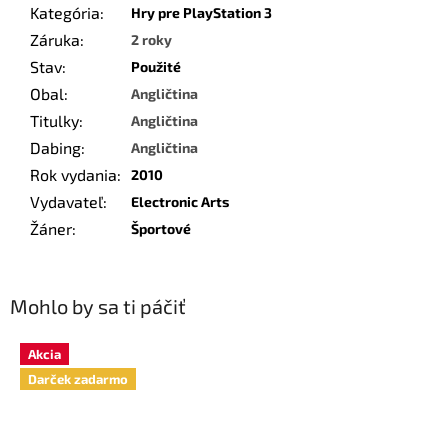
Kategória
:
Hry pre PlayStation 3
Záruka
:
2 roky
Stav
:
Použité
Obal
:
Angličtina
Titulky
:
Angličtina
Dabing
:
Angličtina
Rok vydania
:
2010
Vydavateľ
:
Electronic Arts
Žáner
:
Športové
Mohlo by sa ti páčiť
Akcia
Darček zadarmo