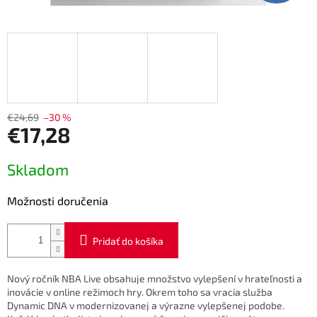
€24,69
–30 %
€17,28
Jednotková
Skladom
cena:
Možnosti doručenia
Pridať do košíka
Nový ročník NBA Live obsahuje množstvo vylepšení v hrateľnosti a
inovácie v online režimoch hry. Okrem toho sa vracia služba
Dynamic DNA v modernizovanej a výrazne vylepšenej podobe.