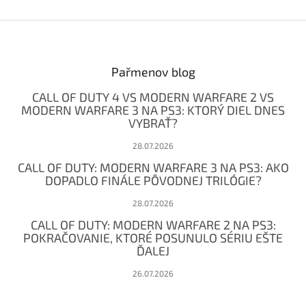
Z
á
p
ä
Pařmenov blog
t
CALL OF DUTY 4 VS MODERN WARFARE 2 VS
i
MODERN WARFARE 3 NA PS3: KTORÝ DIEL DNES
e
VYBRAŤ?
28.07.2026
CALL OF DUTY: MODERN WARFARE 3 NA PS3: AKO
DOPADLO FINÁLE PÔVODNEJ TRILÓGIE?
28.07.2026
CALL OF DUTY: MODERN WARFARE 2 NA PS3:
POKRAČOVANIE, KTORÉ POSUNULO SÉRIU EŠTE
ĎALEJ
26.07.2026