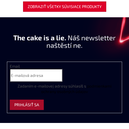
ZOBRAZIŤ VŠETKY SÚVISIACE PRODUKTY
The cake is a lie.
Náš newsletter
naštěstí ne.
Email
Zadaním
e
-
mailovej
adresy
súhlasíš
s
podmienkami
ochrany
osobných
údajov
PRIHLÁSIŤ SA