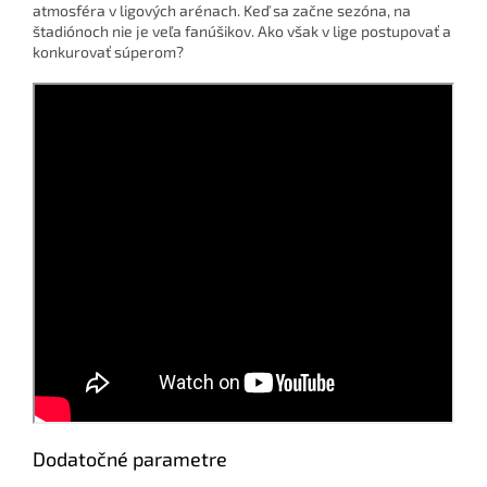
atmosféra v ligových arénach. Keď sa začne sezóna, na
štadiónoch nie je veľa fanúšikov. Ako však v lige postupovať a
konkurovať súperom?
Dodatočné parametre