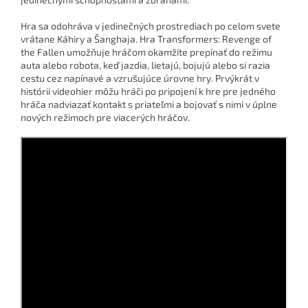
Hra sa odohráva v jedinečných prostrediach po celom svete
vrátane Káhiry a Šanghaja. Hra Transformers: Revenge of
the Fallen umožňuje hráčom okamžite prepínať do režimu
auta alebo robota, keď jazdia, lietajú, bojujú alebo si razia
cestu cez napínavé a vzrušujúce úrovne hry. Prvýkrát v
histórii videohier môžu hráči po pripojení k hre pre jedného
hráča nadviazať kontakt s priateľmi a bojovať s nimi v úplne
nových režimoch pre viacerých hráčov.