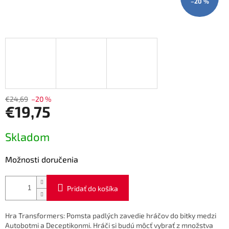
–20 %
€24,69
–20 %
€19,75
Jednotková
Skladom
cena:
Možnosti doručenia
Pridať do košíka
Hra Transformers: Pomsta padlých zavedie hráčov do bitky medzi
Autobotmi a Deceptikonmi. Hráči si budú môcť vybrať z množstva