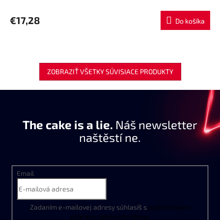
€17,28
Do košíka
ZOBRAZIŤ VŠETKY SÚVISIACE PRODUKTY
The cake is a lie.
Náš newsletter
naštěstí ne.
Email
Zadaním
e
-
mailovej
adresy
súhlasíš
s
podmienkami
ochrany
osobných
údajov