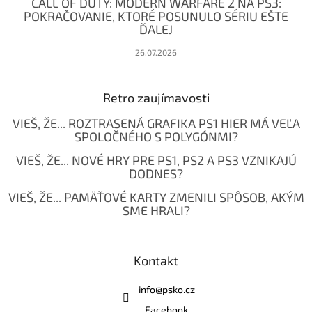
CALL OF DUTY: MODERN WARFARE 2 NA PS3:
POKRAČOVANIE, KTORÉ POSUNULO SÉRIU EŠTE
ĎALEJ
26.07.2026
Retro zaujímavosti
VIEŠ, ŽE... ROZTRASENÁ GRAFIKA PS1 HIER MÁ VEĽA
SPOLOČNÉHO S POLYGÓNMI?
VIEŠ, ŽE... NOVÉ HRY PRE PS1, PS2 A PS3 VZNIKAJÚ
DODNES?
VIEŠ, ŽE... PAMÄŤOVÉ KARTY ZMENILI SPÔSOB, AKÝM
SME HRALI?
Kontakt
info
@
psko.cz
Facebook