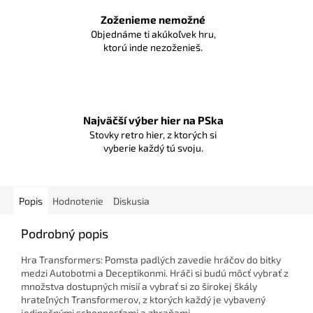
Zoženieme nemožné
Objednáme ti akúkoľvek hru,
ktorú inde nezoženieš.
Najväčší výber hier na PSka
Stovky retro hier, z ktorých si
vyberie každý tú svoju.
Popis
Hodnotenie
Diskusia
Podrobný popis
Hra Transformers: Pomsta padlých zavedie hráčov do bitky
medzi Autobotmi a Deceptikonmi. Hráči si budú môcť vybrať z
množstva dostupných misií a vybrať si zo širokej škály
hrateľných Transformerov, z ktorých každý je vybavený
jedinečnými schopnosťami a zbraňami.