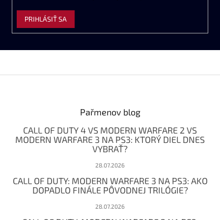
PRIHLÁSIŤ SA
Z
á
p
ä
Pařmenov blog
t
CALL OF DUTY 4 VS MODERN WARFARE 2 VS
i
MODERN WARFARE 3 NA PS3: KTORÝ DIEL DNES
e
VYBRAŤ?
28.07.2026
CALL OF DUTY: MODERN WARFARE 3 NA PS3: AKO
DOPADLO FINÁLE PÔVODNEJ TRILÓGIE?
28.07.2026