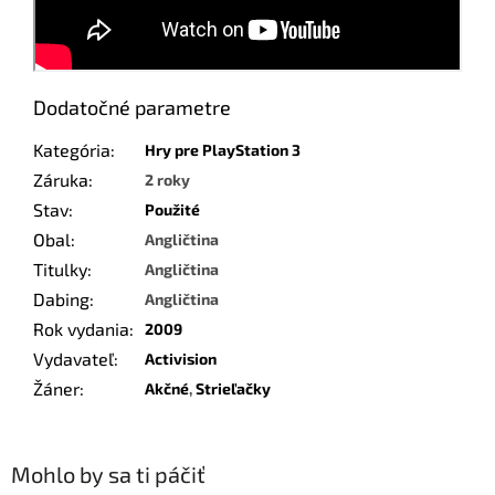
Dodatočné parametre
Kategória
:
Hry pre PlayStation 3
Záruka
:
2 roky
Stav
:
Použité
Obal
:
Angličtina
Titulky
:
Angličtina
Dabing
:
Angličtina
Rok vydania
:
2009
Vydavateľ
:
Activision
Žáner
:
Akčné
,
Strieľačky
Mohlo by sa ti páčiť