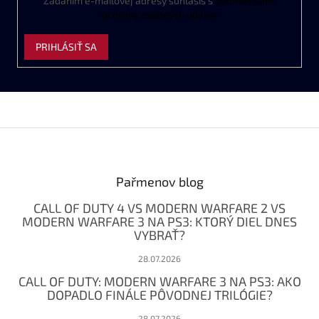
Zadaním
e
-
mailovej
adresy
súhlasíš
s
podmienkami
ochrany
osobných
údajov
PRIHLÁSIŤ SA
Z
á
p
ä
Pařmenov blog
t
CALL OF DUTY 4 VS MODERN WARFARE 2 VS
i
MODERN WARFARE 3 NA PS3: KTORÝ DIEL DNES
e
VYBRAŤ?
28.07.2026
CALL OF DUTY: MODERN WARFARE 3 NA PS3: AKO
DOPADLO FINÁLE PÔVODNEJ TRILÓGIE?
28.07.2026