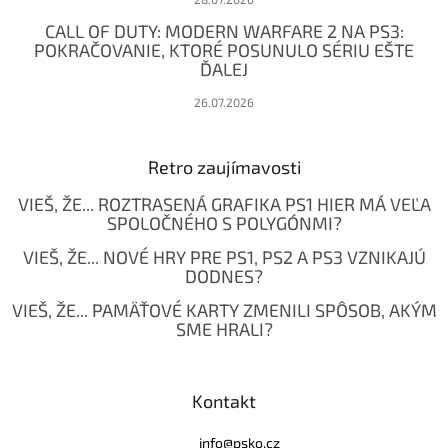
CALL OF DUTY: MODERN WARFARE 2 NA PS3:
POKRAČOVANIE, KTORÉ POSUNULO SÉRIU EŠTE
ĎALEJ
26.07.2026
Retro zaujímavosti
VIEŠ, ŽE... ROZTRASENÁ GRAFIKA PS1 HIER MÁ VEĽA
SPOLOČNÉHO S POLYGÓNMI?
VIEŠ, ŽE... NOVÉ HRY PRE PS1, PS2 A PS3 VZNIKAJÚ
DODNES?
VIEŠ, ŽE... PAMÄŤOVÉ KARTY ZMENILI SPÔSOB, AKÝM
SME HRALI?
Kontakt
info
@
psko.cz