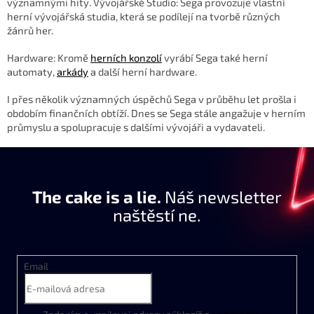
významnými hity. Vývojářské Studio: Sega provozuje vlastní
herní vývojářská studia, která se podílejí na tvorbě různých
žánrů her.
Hardware: Kromě
herních konzolí
vyrábí Sega také herní
automaty,
arkády
a další herní hardware.
I přes několik významných úspěchů Sega v průběhu let prošla i
obdobím finančních obtíží. Dnes se Sega stále angažuje v herním
průmyslu a spolupracuje s dalšími vývojáři a vydavateli.
The cake is a lie.
Náš newsletter
naštěstí ne.
Email