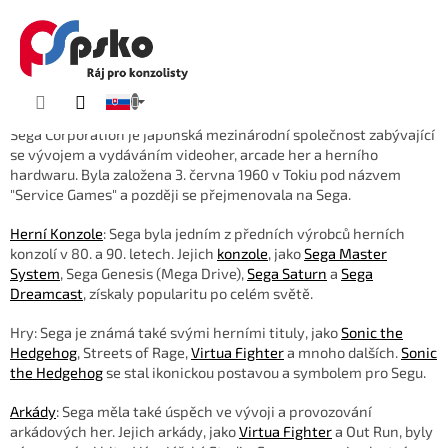
KOŠÍK
Prejsť
Sega
na
obsah
Sega
Sega Corporation je japonská mezinárodní společnost zabývající
se vývojem a vydáváním videoher, arcade her a herního
hardwaru. Byla založena 3. června 1960 v Tokiu pod názvem
"Service Games" a později se přejmenovala na Sega.
Herní Konzole
: Sega byla jedním z předních výrobců herních
konzolí v 80. a 90. letech. Jejich
konzole
, jako
Sega Master
System
, Sega Genesis (Mega Drive),
Sega Saturn
a
Sega
Dreamcast
, získaly popularitu po celém světě.
Hry: Sega je známá také svými herními tituly, jako
Sonic the
Hedgehog
, Streets of Rage,
Virtua Fighter
a mnoho dalších.
Sonic
the Hedgehog
se stal ikonickou postavou a symbolem pro Segu.
Arkády
: Sega měla také úspěch ve vývoji a provozování
arkádových her. Jejich arkády, jako
Virtua Fighter
a Out Run, byly