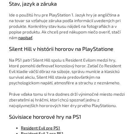
Stav, jazyk a záruka
Ide o použitú hru pre PlayStation 1. Jazyk hry je angličtina a
na tovar sa vzťahuje záruka podľa informácií uvedených pri
produkte. Konkrétny stav kusu nájdeš na fotografiách a v
popise produktu. Ak chceš pred nákupom niečo overiť, stačí
nám
napísať
.
Silent Hill v histórii hororov na PlayStatione
Na PS1 patrí Silent Hill spolu s Resident Evilom medzi hry,
ktoré pomohli definovať konzolový horor. Zatiaľ čo Resident
Evil kladie väčší dôraz na súboje, správu munície a klasickú
survival akciu, Silent Hill stavia predovšetkým na
psychologickom napätí, atmosfére a strachu z neznámeho.
Práve vďaka tomu si hra dodnes drží výnimočné miesto medzi
zberateľmi aj hráčmi, ktorí chcú spoznať jednu z
najvplyvnejších hororových hier éry prvého PlayStationu.
Súvisiace hororové hry na PS1
Resident Evil pre PS1
Resident Evil 2 pre PS1