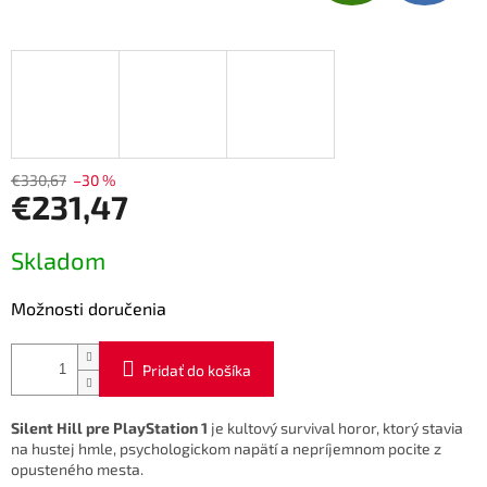
A
D
A
R
M
€330,67
–30 %
€231,47
O
Jednotková
Skladom
cena:
Možnosti doručenia
Pridať do košíka
Silent Hill pre PlayStation 1
je kultový survival horor, ktorý stavia
na hustej hmle, psychologickom napätí a nepríjemnom pocite z
opusteného mesta.