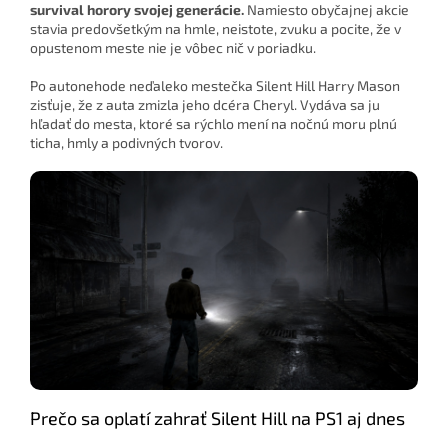
survival horory svojej generácie.
Namiesto obyčajnej akcie
stavia predovšetkým na hmle, neistote, zvuku a pocite, že v
opustenom meste nie je vôbec nič v poriadku.
Po autonehode neďaleko mestečka Silent Hill Harry Mason
zisťuje, že z auta zmizla jeho dcéra Cheryl. Vydáva sa ju
hľadať do mesta, ktoré sa rýchlo mení na nočnú moru plnú
ticha, hmly a podivných tvorov.
Prečo sa oplatí zahrať Silent Hill na PS1 aj dnes