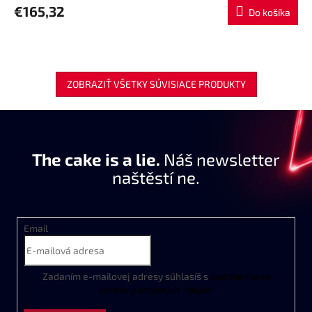
R
€165,32
Do košíka
M
O
ZOBRAZIŤ VŠETKY SÚVISIACE PRODUKTY
The cake is a lie.
Náš newsletter
naštěstí ne.
Email
Zadaním
e
-
mailovej
adresy
súhlasíš
s
podmienkami
ochrany
osobných
údajov