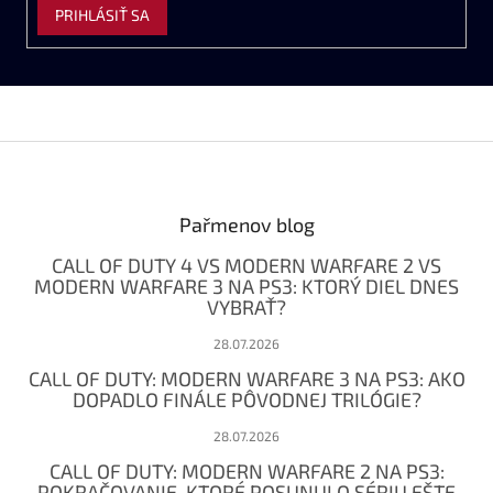
PRIHLÁSIŤ SA
Z
á
p
ä
Pařmenov blog
t
CALL OF DUTY 4 VS MODERN WARFARE 2 VS
i
MODERN WARFARE 3 NA PS3: KTORÝ DIEL DNES
e
VYBRAŤ?
28.07.2026
CALL OF DUTY: MODERN WARFARE 3 NA PS3: AKO
DOPADLO FINÁLE PÔVODNEJ TRILÓGIE?
28.07.2026
CALL OF DUTY: MODERN WARFARE 2 NA PS3:
POKRAČOVANIE, KTORÉ POSUNULO SÉRIU EŠTE