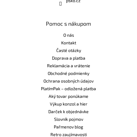
psko.cz
Pomoc s nákupom
O nás
Kontakt
Časté otázky
Doprava a platba
Reklamácia a vrátenie
Obchodné podmienky
Ochrana osobných údajov
PlatímPak – odložená platba
Aký tovar ponúkame
Výkup konzol a hier
Darček k objednávke
Slovník pojmov
Pařmenov blog
Retro zaujímavosti