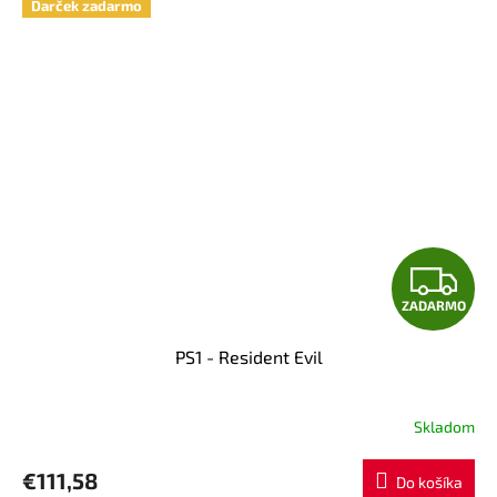
Darček zadarmo
Z
ZADARMO
A
PS1 - Resident Evil
D
A
Skladom
R
€111,58
Do košíka