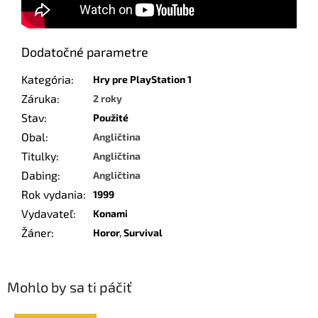
Dodatočné parametre
Kategória
:
Hry pre PlayStation 1
Záruka
:
2 roky
Stav
:
Použité
Obal
:
Angličtina
Titulky
:
Angličtina
Dabing
:
Angličtina
Rok vydania
:
1999
Vydavateľ
:
Konami
Žáner
:
Horor
,
Survival
Mohlo by sa ti páčiť