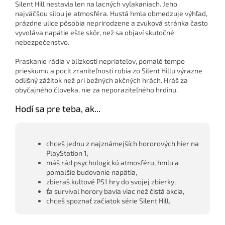
Silent Hill nestavia len na lacných vyľakaniach. Jeho
najväčšou silou je atmosféra. Hustá hmla obmedzuje výhľad,
prázdne ulice pôsobia neprirodzene a zvuková stránka často
vyvoláva napätie ešte skôr, než sa objaví skutočné
nebezpečenstvo.
Praskanie rádia v blízkosti nepriateľov, pomalé tempo
prieskumu a pocit zraniteľnosti robia zo Silent Hillu výrazne
odlišný zážitok než pri bežných akčných hrách. Hráš za
obyčajného človeka, nie za neporaziteľného hrdinu.
Hodí sa pre teba, ak...
chceš jednu z najznámejších hororových hier na
PlayStation 1,
máš rád psychologickú atmosféru, hmlu a
pomalšie budovanie napätia,
zbieraš kultové PS1 hry do svojej zbierky,
ťa survival horory bavia viac než čistá akcia,
chceš spoznať začiatok série Silent Hill.