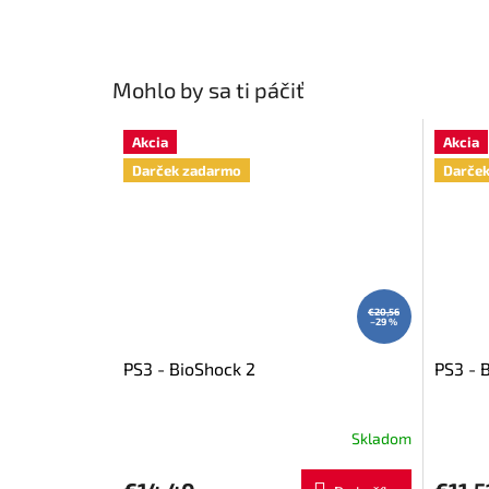
Mohlo by sa ti páčiť
Akcia
Akcia
Darček zadarmo
Darče
€20,56
–29 %
PS3 - BioShock 2
PS3 - 
Skladom