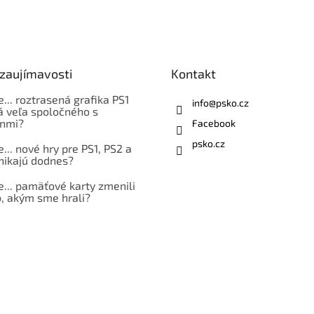
 zaujímavosti
Kontakt
e... roztrasená grafika PS1
info
@
psko.cz
á veľa spoločného s
nmi?
Facebook
psko.cz
e... nové hry pre PS1, PS2 a
nikajú dodnes?
e... pamäťové karty zmenili
, akým sme hrali?