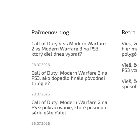
Z
á
p
ä
t
Pařmenov blog
Retro
i
e
Call of Duty 4 vs Modern Warfare
Vieš, ž
2 vs Modern Warfare 3 na PS3:
hier m
ktorý diel dnes vybrať?
polygó
Vieš, ž
28.07.2026
PS3 vz
Call of Duty: Modern Warfare 3 na
PS3: ako dopadlo finále pôvodnej
Vieš, ž
trilógie?
spôsob
28.07.2026
Call of Duty: Modern Warfare 2 na
PS3: pokračovanie, ktoré posunulo
sériu ešte ďalej
26.07.2026