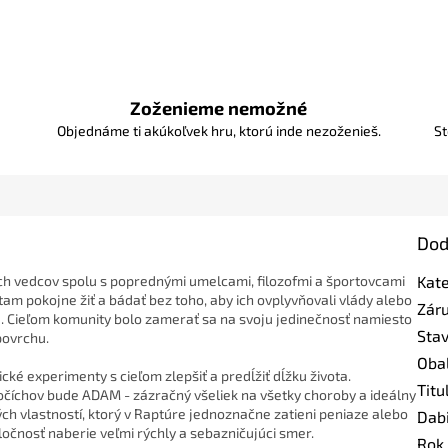
Zoženieme nemožné
Objednáme ti akúkoľvek hru, ktorú inde nezoženieš.
St
Dod
ých vedcov spolu s poprednými umelcami, filozofmi a športovcami
Kat
am pokojne žiť a bádať bez toho, aby ich ovplyvňovali vlády alebo
Zár
e. Cieľom komunity bolo zamerať sa na svoju jedinečnosť namiesto
Sta
povrchu.
Oba
ké experimenty s cieľom zlepšiť a predĺžiť dĺžku života.
Titu
íchov bude ADAM - zázračný všeliek na všetky choroby a ideálny
h vlastností, ktorý v Raptúre jednoznačne zatieni peniaze alebo
Dab
ločnosť naberie veľmi rýchly a sebazničujúci smer.
Rok