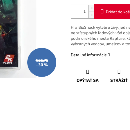
Pridať do koš
Hra BioShock vytvára živý, jedin
neprístupných ľadových vôd obja
podmorského mesta Rapture, kto
vybraných vedcov, umelcov a to
Detailné informácie
€26,75
–30 %
OPÝTAŤ SA
STRÁŽIŤ