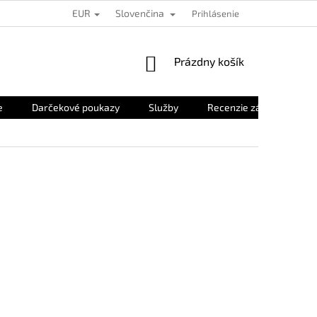
EUR
Slovenčina
Prihlásenie
NÁKUPNÝ
Prázdny košík
KOŠÍK
e
Darčekové poukazy
Služby
Recenzie zákazníkov