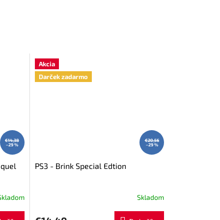
Akcia
Darček zadarmo
€14,38
€20,56
–29 %
–29 %
equel
PS3 - Brink Special Edtion
Skladom
Skladom