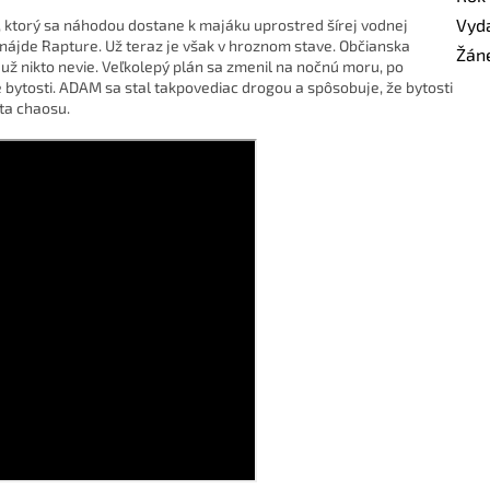
Vyd
 ktorý sa náhodou dostane k majáku uprostred šírej vodnej
 nájde Rapture. Už teraz je však v hroznom stave. Občianska
Žán
to už nikto nevie. Veľkolepý plán sa zmenil na nočnú moru, po
bytosti. ADAM sa stal takpovediac drogou a spôsobuje, že bytosti
eta chaosu.