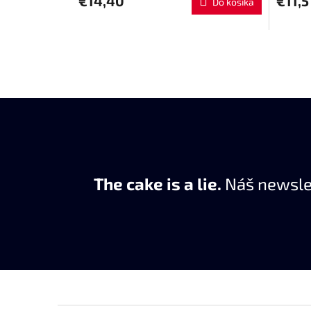
€14,40
€11,5
Do košíka
The cake is a lie.
Náš newslet