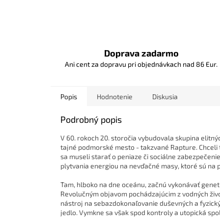
Doprava zadarmo
Ani cent za dopravu pri objednávkach nad 86 Eur.
Popis
Hodnotenie
Diskusia
Podrobný popis
V 60. rokoch 20. storočia vybudovala skupina elitn
tajné podmorské mesto - takzvané Rapture. Chceli t
sa museli starať o peniaze či sociálne zabezpečeni
plytvania energiou na nevďačné masy, ktoré sú na 
Tam, hlboko na dne oceánu, začnú vykonávať genetic
Revolučným objavom pochádzajúcim z vodných živoč
nástroj na sebazdokonaľovanie duševných a fyzickýc
jedlo. Vymkne sa však spod kontroly a utopická spo