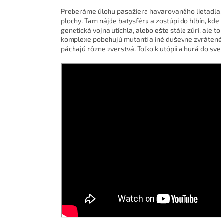
Preberáme úlohu pasažiera havarovaného lietadla,
plochy. Tam nájde batysféru a zostúpi do hlbín, kde
genetická vojna utíchla, alebo ešte stále zúri, ale 
komplexe pobehujú mutanti a iné duševne zvrátené 
páchajú rôzne zverstvá. Toľko k utópii a hurá do sv