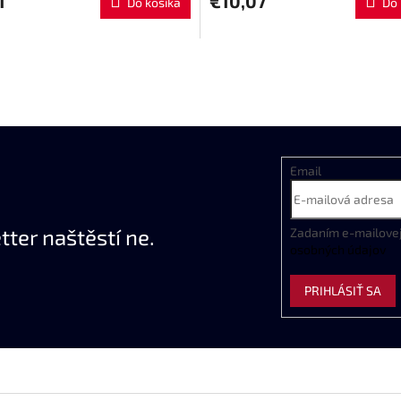
1
€10,07
Do košíka
Do 
Email
ter naštěstí ne.
Zadaním
e
-
mailove
osobných
údajov
PRIHLÁSIŤ SA