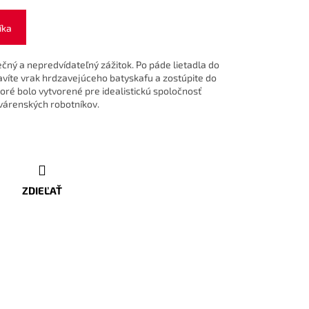
íka
ečný a nepredvídateľný zážitok. Po páde lietadla do
víte vrak hrdzavejúceho batyskafu a zostúpite do
ré bolo vytvorené pre idealistickú spoločnosť
várenských robotníkov.
ZDIEĽAŤ