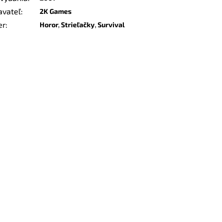
avateľ
:
2K Games
er
:
Horor
,
Strieľačky
,
Survival