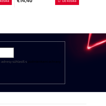
€14,40
košíka
Do košíka
j
adresy
súhlasíš
s
podmienkami
ochrany