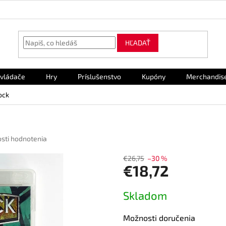
HĽADAŤ
vládače
Hry
Príslušenstvo
Kupóny
Merchandis
ock
sti hodnotenia
€26,75
–30 %
€18,72
Jednotková
Skladom
cena:
Možnosti doručenia