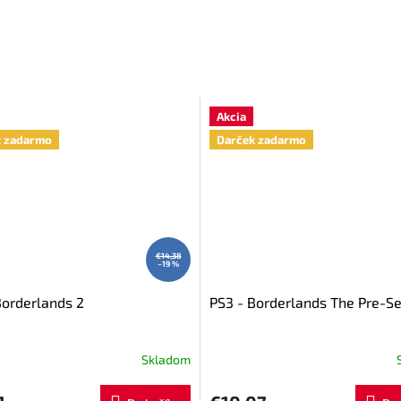
Akcia
k zadarmo
Darček zadarmo
€14,38
–19 %
Borderlands 2
PS3 - Borderlands The Pre-S
Skladom