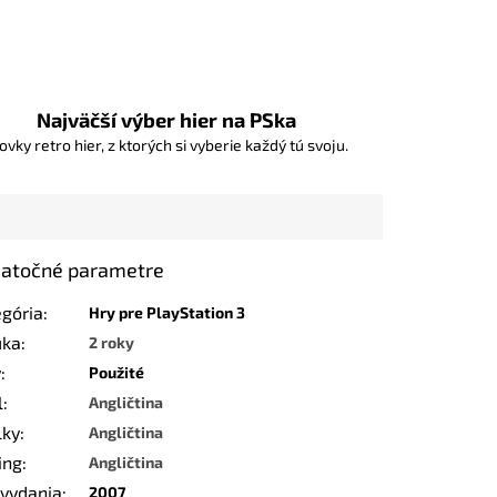
Najväčší výber hier na PSka
ovky retro hier, z ktorých si vyberie každý tú svoju.
atočné parametre
egória
:
Hry pre PlayStation 3
uka
:
2 roky
v
:
Použité
l
:
Angličtina
lky
:
Angličtina
ing
:
Angličtina
 vydania
:
2007