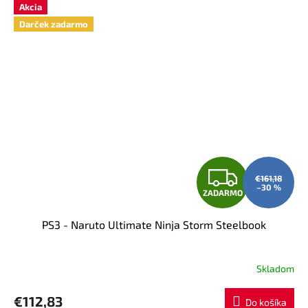
Akcia
Darček zadarmo
Z
€161,18
–30 %
ZADARMO
A
PS3 - Naruto Ultimate Ninja Storm Steelbook
D
A
Skladom
R
€112,83
Do košíka