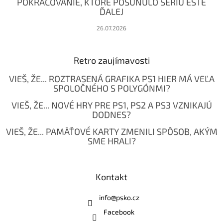
POKRAČOVANIE, KTORÉ POSUNULO SÉRIU EŠTE
ĎALEJ
26.07.2026
Retro zaujímavosti
VIEŠ, ŽE... ROZTRASENÁ GRAFIKA PS1 HIER MÁ VEĽA
SPOLOČNÉHO S POLYGÓNMI?
VIEŠ, ŽE... NOVÉ HRY PRE PS1, PS2 A PS3 VZNIKAJÚ
DODNES?
VIEŠ, ŽE... PAMÄŤOVÉ KARTY ZMENILI SPÔSOB, AKÝM
SME HRALI?
Kontakt
info
@
psko.cz
Facebook