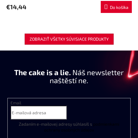
€14,44
Do košíka
ZOBRAZIŤ VŠETKY SÚVISIACE PRODUKTY
The cake is a lie.
Náš newsletter
naštěstí ne.
Email
Zadaním
e
-
mailovej
adresy
súhlasíš
s
podmienkami
ochrany
osobných
údajov