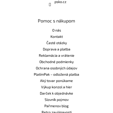
psko.cz
Pomoc s nákupom
O nás
Kontakt
Časté otázky
Doprava a platba
Reklamácia a vrátenie
Obchodné podmienky
Ochrana osobných údajov
PlatímPak – odložená platba
Aký tovar ponúkame
Výkup konzol a hier
Darček k objednávke
Slovník pojmov
Pařmenov blog
Retro zaujímavosti