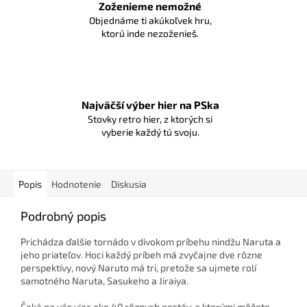
Zoženieme nemožné
Objednáme ti akúkoľvek hru,
ktorú inde nezoženieš.
Najväčší výber hier na PSka
Stovky retro hier, z ktorých si
vyberie každý tú svoju.
Popis
Hodnotenie
Diskusia
Podrobný popis
Prichádza ďalšie tornádo v divokom príbehu nindžu Naruta a
jeho priateľov. Hoci každý príbeh má zvyčajne dve rôzne
perspektívy, nový Naruto má tri, pretože sa ujmete rolí
samotného Naruta, Sasukeho a Jiraiya.
Čaká na vás viac ako 40 rôznych postáv, s ktorými môžete