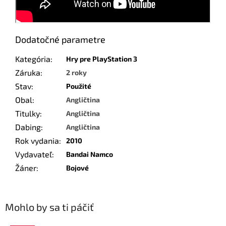
Dodatočné parametre
Kategória
:
Hry pre PlayStation 3
Záruka
:
2 roky
Stav
:
Použité
Obal
:
Angličtina
Titulky
:
Angličtina
Dabing
:
Angličtina
Rok vydania
:
2010
Vydavateľ
:
Bandai Namco
Žáner
:
Bojové
Mohlo by sa ti páčiť