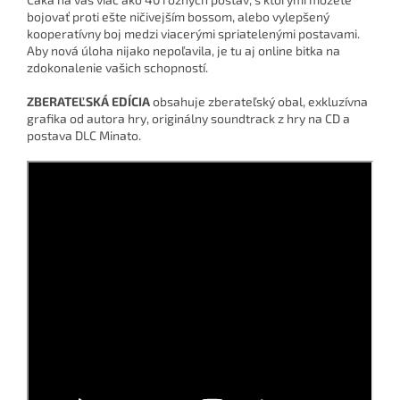
bojovať proti ešte ničivejším bossom, alebo vylepšený
kooperatívny boj medzi viacerými spriatelenými postavami.
Aby nová úloha nijako nepoľavila, je tu aj online bitka na
zdokonalenie vašich schopností.
ZBERATEĽSKÁ EDÍCIA
obsahuje zberateľský obal,
exkluzívna
grafika od autora hry, originálny soundtrack z hry na CD a
postava DLC Minato.