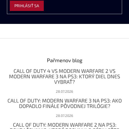
PRIHLÁSIŤ SA
Z
á
p
ä
Pařmenov blog
t
CALL OF DUTY 4 VS MODERN WARFARE 2 VS
i
MODERN WARFARE 3 NA PS3: KTORÝ DIEL DNES
e
VYBRAŤ?
28.07.2026
CALL OF DUTY: MODERN WARFARE 3 NA PS3: AKO
DOPADLO FINÁLE PÔVODNEJ TRILÓGIE?
28.07.2026
CALL OF DUTY: MODERN WARFARE 2 NA PS3: