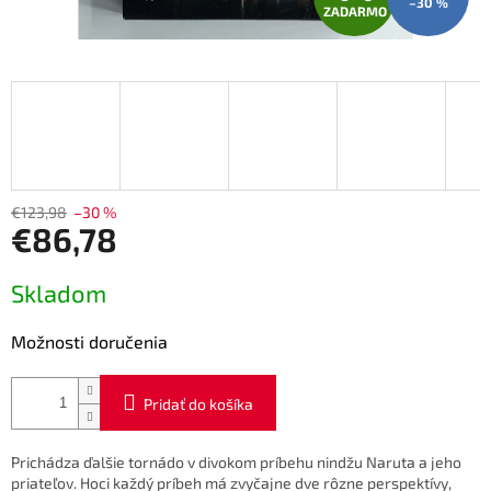
–30 %
ZADARMO
A
D
A
R
M
€123,98
–30 %
€86,78
O
Jednotková
Skladom
cena:
Možnosti doručenia
Pridať do košíka
Prichádza ďalšie tornádo v divokom príbehu nindžu Naruta a jeho
priateľov. Hoci každý príbeh má zvyčajne dve rôzne perspektívy,