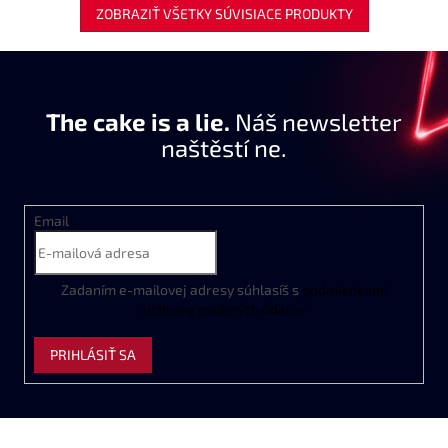
ZOBRAZIŤ VŠETKY SÚVISIACE PRODUKTY
The cake is a lie.
Náš newsletter
naštěstí ne.
Email
Zadaním
e
-
mailovej
adresy
súhlasíš
s
podmienkami
ochrany
osobných
údajov
PRIHLÁSIŤ SA