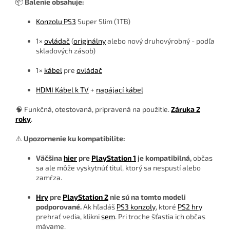
📦
Balenie obsahuje:
Konzolu PS3
Super Slim (1TB)
1×
ovládač
(
originálny
alebo nový druhovýrobný - podľa
skladových zásob)
1×
kábel
pre
ovládač
HDMI Kábel k TV
+
napájací kábel
🧠 Funkčná, otestovaná, pripravená na použitie.
Záruka 2
roky
.
⚠️
Upozornenie ku kompatibilite:
Väčšina
hier
pre
PlayStation 1
je kompatibilná,
občas
sa ale môže vyskytnúť titul, ktorý sa nespustí alebo
zamŕza.
Hry
pre
PlayStation 2
nie sú na tomto modeli
podporované.
Ak hľadáš
PS3 konzoly
, ktoré
PS2 hry
prehrať vedia, klikni
sem
. Pri troche šťastia ich občas
mávame.