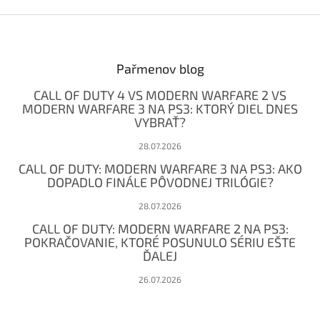
Z
á
p
ä
Pařmenov blog
t
CALL OF DUTY 4 VS MODERN WARFARE 2 VS
i
MODERN WARFARE 3 NA PS3: KTORÝ DIEL DNES
e
VYBRAŤ?
28.07.2026
CALL OF DUTY: MODERN WARFARE 3 NA PS3: AKO
DOPADLO FINÁLE PÔVODNEJ TRILÓGIE?
28.07.2026
CALL OF DUTY: MODERN WARFARE 2 NA PS3:
POKRAČOVANIE, KTORÉ POSUNULO SÉRIU EŠTE
ĎALEJ
26.07.2026