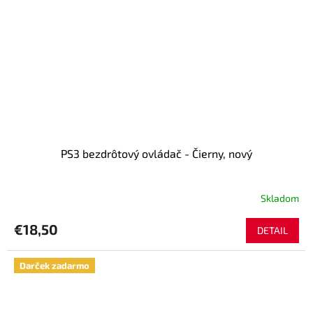
PS3 bezdrôtový ovládač - Čierny, nový
Skladom
Priemerné
hodnotenie
produktu
€18,50
DETAIL
je
5,0
z
Darček zadarmo
5
hviezdičiek.