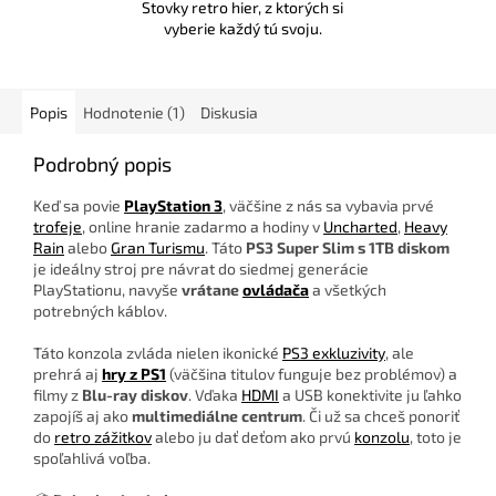
Stovky retro hier, z ktorých si
vyberie každý tú svoju.
Popis
Hodnotenie (1)
Diskusia
Podrobný popis
Keď sa povie
PlayStation 3
, väčšine z nás sa vybavia prvé
trofeje
, online hranie zadarmo a hodiny v
Uncharted
,
Heavy
Rain
alebo
Gran Turismu
. Táto
PS3 Super Slim s 1TB diskom
je ideálny stroj pre návrat do siedmej generácie
PlayStationu, navyše
vrátane
ovládača
a všetkých
potrebných káblov.
Táto konzola zvláda nielen ikonické
PS3 exkluzivity
, ale
prehrá aj
hry z PS1
(väčšina titulov funguje bez problémov) a
filmy z
Blu-ray diskov
. Vďaka
HDMI
a USB konektivite ju ľahko
zapojíš aj ako
multimediálne centrum
. Či už sa chceš ponoriť
do
retro zážitkov
alebo ju dať deťom ako prvú
konzolu
, toto je
spoľahlivá voľba.