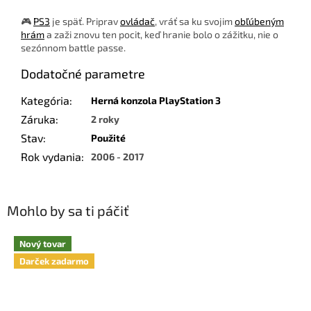
🎮
PS3
je späť. Priprav
ovládač
, vráť sa ku svojim
obľúbeným
hrám
a zaži znovu ten pocit, keď hranie bolo o zážitku, nie o
sezónnom battle passe.
Dodatočné parametre
Kategória
:
Herná konzola PlayStation 3
Záruka
:
2 roky
Stav
:
Použité
Rok vydania
:
2006 - 2017
Mohlo by sa ti páčiť
Nový tovar
Darček zadarmo