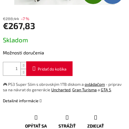
A
D
€288,44
–7 %
€267,83
A
Jednotková
R
Skladom
cena:
M
Možnosti doručenia
O
Pridať do košíka
🎮 PS3 Super Slim s obrovským 1TB diskom a
ovládačom
- priprav
sa na návrat do generácie
Uncharted
,
Gran Turisma
a
GTA 5
.
Detailné informácie
OPÝTAŤ SA
STRÁŽIŤ
ZDIEĽAŤ