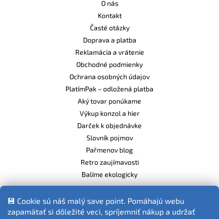
O nás
Kontakt
Časté otázky
Doprava a platba
Reklamácia a vrátenie
Obchodné podmienky
Ochrana osobných údajov
PlatímPak – odložená platba
Aký tovar ponúkame
Výkup konzol a hier
Darček k objednávke
Slovník pojmov
Pařmenov blog
Retro zaujímavosti
Balíme ekologicky
💾 Cookie sú náš malý save point. Pomáhajú webu
zapamätať si dôležité veci, spríjemniť nákup a udržať
Fotografie produktov sú ilustračné.