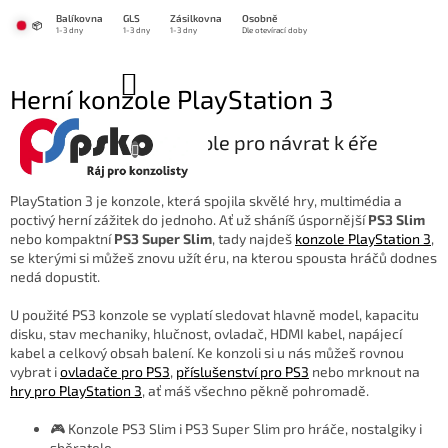
Přejít
Balíkovna
GLS
Zásilkovna
Osobně
na
📦
1-3 dny
1-3 dny
1-3 dny
Dle otevírací doby
obsah
NÁKUPNÍ
Herní konzole PlayStation 3
KOŠÍK
🕹️ PlayStation 3 konzole pro návrat k éře
velkých herních hitů
PlayStation 3 je konzole, která spojila skvělé hry, multimédia a
poctivý herní zážitek do jednoho. Ať už sháníš úspornější
PS3 Slim
nebo kompaktní
PS3 Super Slim
, tady najdeš
konzole PlayStation 3
,
se kterými si můžeš znovu užít éru, na kterou spousta hráčů dodnes
nedá dopustit.
U použité PS3 konzole se vyplatí sledovat hlavně model, kapacitu
disku, stav mechaniky, hlučnost, ovladač, HDMI kabel, napájecí
kabel a celkový obsah balení. Ke konzoli si u nás můžeš rovnou
vybrat i
ovladače pro PS3
,
příslušenství pro PS3
nebo mrknout na
hry pro PlayStation 3
, ať máš všechno pěkně pohromadě.
🎮 Konzole PS3 Slim i PS3 Super Slim pro hráče, nostalgiky i
sběratele