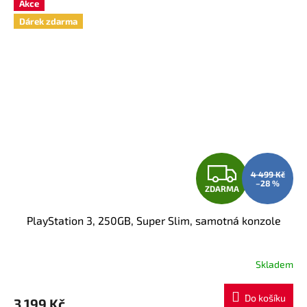
Akce
Dárek zdarma
Z
4 499 Kč
–28 %
ZDARMA
D
PlayStation 3, 250GB, Super Slim, samotná konzole
A
R
Skladem
M
Do košíku
3 199 Kč