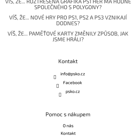
VÍŠ, ŽE... ROZTŘESENÁ GRAFIKA PS1 HER MÁ HODNĚ
SPOLEČNÉHO S POLYGONY?
VÍŠ, ŽE... NOVÉ HRY PRO PS1, PS2 A PS3 VZNIKAJÍ
DODNES?
VÍŠ, ŽE... PAMĚŤOVÉ KARTY ZMĚNILY ZPŮSOB, JAK
JSME HRÁLI?
Kontakt
info
@
psko.cz
Facebook
psko.cz
Pomoc s nákupem
O nás
Kontakt