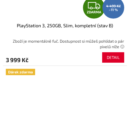
Z
4 499 Kč
–11 %
ZDARMA
D
PlayStation 3, 250GB, Slim, kompletní (stav B)
A
R
Zboží je momentálně fuč. Dostupnost si můžeš pohlídat o pár
pixelů níže 🙂
M
DETAIL
3 999 Kč
A
Dárek zdarma