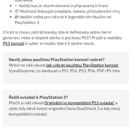
✅ Každý kus je zkontrolovaný a připravený k hraní
📦 Možnost dokoupit ovladače, kabely, příslušenství i hry
💿 Ideální volba pro návrat k legendárním titulům na
PlayStation 3
Chceš si znovu zahrát klasiky, které definovaly jednu herní
generaci, nebo si doplnit sbírku o poctivou PS3? Projdi si nabídku
PS3 konzolí
a vyber si model, který ti sedne nejvíc.
Nevíš, jakou použitou PlayStation konzoli vybrat?
Mrkni na náš návod
Jak vybrat použitou PlayStation konzoli
.
Vysvětlujeme, co sledovat u PS1, PS2, PS3, PS4, PSP i PS Vita.
Řešíš ovladač k PlayStation 3?
Přečti si náš návod
Originální vs kompatibilní PS3 ovladač
a
zjisti, kdy dává smysl originální Sony DualShock 3 a kdy nový
kompatibilní ovladač.