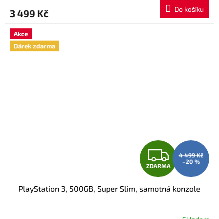
M
Do košíku
3 499 Kč
A
Akce
Dárek zdarma
Z
4 499 Kč
–20 %
ZDARMA
D
PlayStation 3, 500GB, Super Slim, samotná konzole
A
R