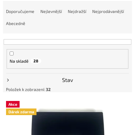
Ř
a
Doporučujeme
Nejlevnější
Nejdražší
Nejprodávanější
z
e
Abecedně
n
í
p
r
o
Na skladě
28
d
u
k
Stav
t
ů
Položek k zobrazení:
32
V
Akce
ý
Dárek zdarma
p
i
s
p