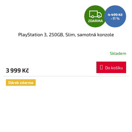
Z
4 499 Kč
–11 %
ZDARMA
D
PlayStation 3, 250GB, Slim, samotná konzole
A
R
Skladem
M
Do košíku
3 999 Kč
A
Dárek zdarma