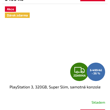
A
Akce
Dárek zdarma
Z
5 499 Kč
–36 %
ZDARMA
D
PlayStation 3, 320GB, Super Slim, samotná konzole
A
R
Skladem