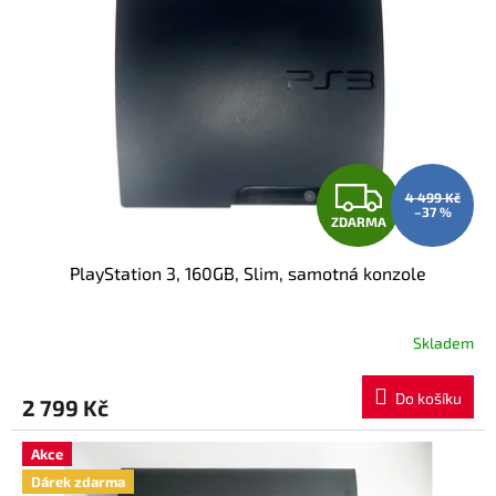
Z
4 499 Kč
–37 %
ZDARMA
D
PlayStation 3, 160GB, Slim, samotná konzole
A
R
Skladem
M
Do košíku
2 799 Kč
A
Akce
Dárek zdarma