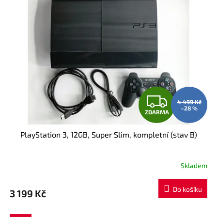
Z
4 499 Kč
–28 %
ZDARMA
D
PlayStation 3, 12GB, Super Slim, kompletní (stav B)
A
R
Skladem
M
Do košíku
3 199 Kč
A