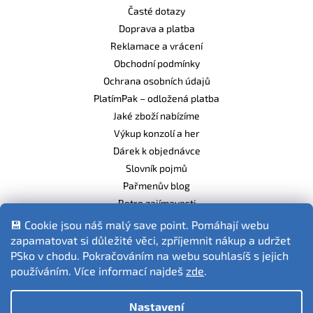
Časté dotazy
Doprava a platba
Reklamace a vrácení
Obchodní podmínky
Ochrana osobních údajů
PlatímPak – odložená platba
Jaké zboží nabízíme
Výkup konzolí a her
Dárek k objednávce
Slovník pojmů
Pařmenův blog
Retro zajímavosti
Balíme ekologicky
💾 Cookie jsou náš malý save point. Pomáhají webu
zapamatovat si důležité věci, zpříjemnit nákup a udržet
PSko v chodu. Pokračováním na webu souhlasíš s jejich
používáním. Více informací najdeš
zde
.
Fotografie produktů jsou ilustrativní.
Nastavení