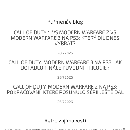
Z
á
p
a
Pařmenův blog
t
CALL OF DUTY 4 VS MODERN WARFARE 2 VS
í
MODERN WARFARE 3 NA PS3: KTERÝ DÍL DNES
VYBRAT?
28.7.2026
CALL OF DUTY: MODERN WARFARE 3 NA PS3: JAK
DOPADLO FINÁLE PŮVODNÍ TRILOGIE?
28.7.2026
CALL OF DUTY: MODERN WARFARE 2 NA PS3:
POKRAČOVÁNÍ, KTERÉ POSUNULO SÉRII JEŠTĚ DÁL
26.7.2026
Retro zajímavosti