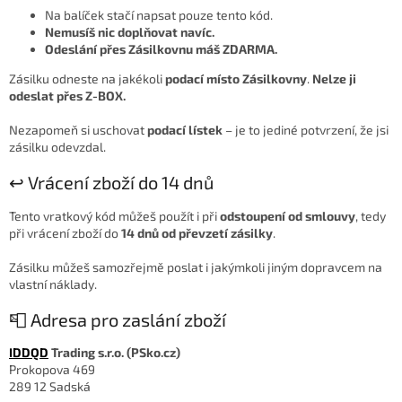
Na balíček stačí napsat pouze tento kód.
Nemusíš nic doplňovat navíc.
Odeslání přes Zásilkovnu máš ZDARMA.
Zásilku odneste na jakékoli
podací místo Zásilkovny
.
Nelze ji
odeslat přes Z-BOX.
Nezapomeň si uschovat
podací lístek
– je to jediné potvrzení, že jsi
zásilku odevzdal.
↩️ Vrácení zboží do 14 dnů
Tento vratkový kód můžeš použít i při
odstoupení od smlouvy
, tedy
při vrácení zboží do
14 dnů od převzetí zásilky
.
Zásilku můžeš samozřejmě poslat i jakýmkoli jiným dopravcem na
vlastní náklady.
📮 Adresa pro zaslání zboží
IDDQD
Trading s.r.o. (PSko.cz)
Prokopova 469
289 12 Sadská