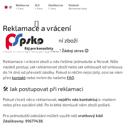
Přejít
Balíkovna
GLS
Zásilkovna
Osobně
na
📦
1-3 dny
1-3 dny
1-3 dny
Dle otevírací doby
obsah
NÁKUPNÍ
Reklamace a vrácení
KOŠÍK
📦 Reklamace a vrácení zboží
Něco ti nehraje tak, jak by mělo?
Žádný stres 😊
Reklamace i vrácení zboží u nás řešíme jednoduše a férově. Níže
najdeš postup, jak reklamovat zboží nebo jak odstoupit od smlouvy
do 14 dnů od převzetí zásilky. Pokud si něčím nejsi jistý, ozvi se nám
přes
kontakt
nebo mrkni do našeho
FAQ
.
🛠️ Jak postupovat při reklamaci
Pokud chceš něco reklamovat,
nejdřív nás kontaktuj
e-mailem
nebo přes sociální sítě. Po krátké domluvě nám zboží pošleš.
Pro jednodušší odeslání můžeš využít náš
vratkový kód
Zásilkovny: 91677438
.