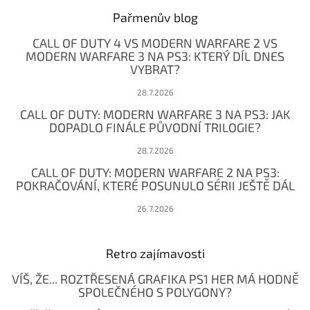
p
a
Pařmenův blog
t
CALL OF DUTY 4 VS MODERN WARFARE 2 VS
í
MODERN WARFARE 3 NA PS3: KTERÝ DÍL DNES
VYBRAT?
28.7.2026
CALL OF DUTY: MODERN WARFARE 3 NA PS3: JAK
DOPADLO FINÁLE PŮVODNÍ TRILOGIE?
28.7.2026
CALL OF DUTY: MODERN WARFARE 2 NA PS3:
POKRAČOVÁNÍ, KTERÉ POSUNULO SÉRII JEŠTĚ DÁL
26.7.2026
Retro zajímavosti
VÍŠ, ŽE... ROZTŘESENÁ GRAFIKA PS1 HER MÁ HODNĚ
SPOLEČNÉHO S POLYGONY?