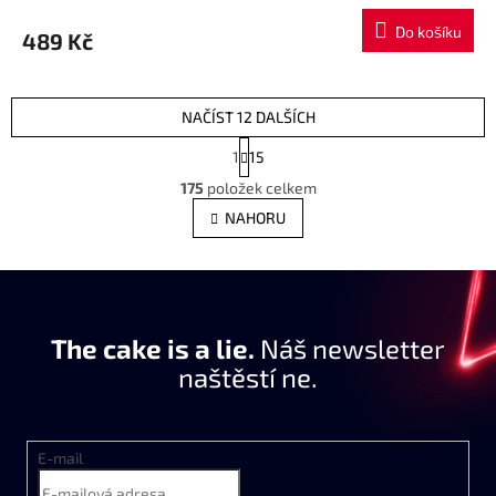
Do košíku
489 Kč
NAČÍST 12 DALŠÍCH
S
1
15
t
O
r
175
položek celkem
v
á
l
NAHORU
n
á
k
d
o
a
v
c
á
í
n
The cake is a lie.
p
Náš newsletter
í
r
naštěstí ne.
v
k
y
v
E-mail
ý
p