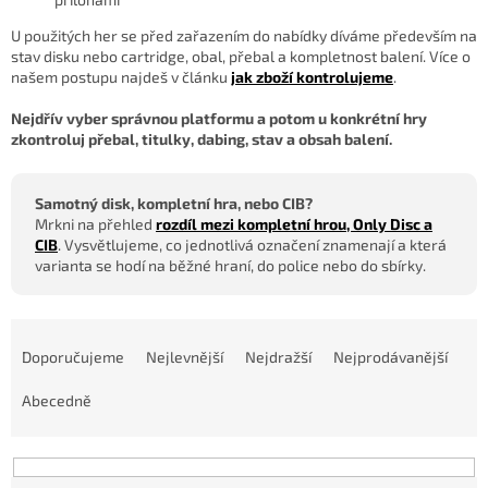
U použitých her se před zařazením do nabídky díváme především na
stav disku nebo cartridge, obal, přebal a kompletnost balení. Více o
našem postupu najdeš v článku
jak zboží kontrolujeme
.
Nejdřív vyber správnou platformu a potom u konkrétní hry
zkontroluj přebal, titulky, dabing, stav a obsah balení.
Samotný disk, kompletní hra, nebo CIB?
Mrkni na přehled
rozdíl mezi kompletní hrou, Only Disc a
CIB
. Vysvětlujeme, co jednotlivá označení znamenají a která
varianta se hodí na běžné hraní, do police nebo do sbírky.
Ř
a
Doporučujeme
Nejlevnější
Nejdražší
Nejprodávanější
z
e
Abecedně
n
í
p