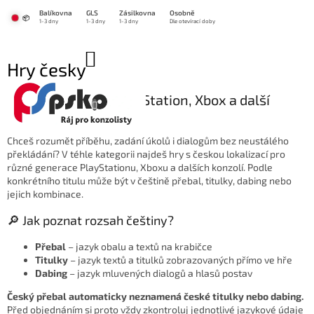
Přejít
Balíkovna
GLS
Zásilkovna
Osobně
na
📦
1-3 dny
1-3 dny
1-3 dny
Dle otevírací doby
obsah
NÁKUPNÍ
Hry česky
KOŠÍK
🎮 Hry česky pro PlayStation, Xbox a další
konzole
Chceš rozumět příběhu, zadání úkolů i dialogům bez neustálého
překládání? V téhle kategorii najdeš hry s českou lokalizací pro
různé generace PlayStationu, Xboxu a dalších konzolí. Podle
konkrétního titulu může být v češtině přebal, titulky, dabing nebo
jejich kombinace.
🔎 Jak poznat rozsah češtiny?
Přebal
– jazyk obalu a textů na krabičce
Titulky
– jazyk textů a titulků zobrazovaných přímo ve hře
Dabing
– jazyk mluvených dialogů a hlasů postav
Český přebal automaticky neznamená české titulky nebo dabing.
Před objednáním si proto vždy zkontroluj jednotlivé jazykové údaje