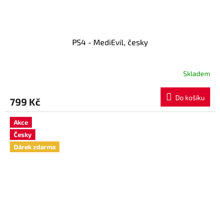
PS4 - MediEvil, česky
Skladem
Do košíku
799 Kč
Akce
Česky
Dárek zdarma