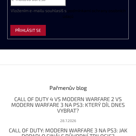
i
s
Vložením e-mailu souhlasíš s
podmínkami ochrany osobních
u
údajů
PŘIHLÁSIT SE
Z
á
p
a
Pařmenův blog
t
CALL OF DUTY 4 VS MODERN WARFARE 2 VS
í
MODERN WARFARE 3 NA PS3: KTERÝ DÍL DNES
VYBRAT?
28.7.2026
CALL OF DUTY: MODERN WARFARE 3 NA PS3: JAK