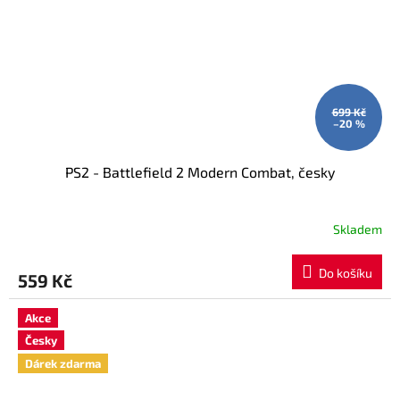
699 Kč
–20 %
PS2 - Battlefield 2 Modern Combat, česky
Skladem
Do košíku
559 Kč
Akce
Česky
Dárek zdarma