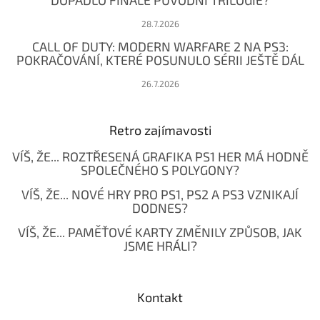
DOPADLO FINÁLE PŮVODNÍ TRILOGIE?
28.7.2026
CALL OF DUTY: MODERN WARFARE 2 NA PS3:
POKRAČOVÁNÍ, KTERÉ POSUNULO SÉRII JEŠTĚ DÁL
26.7.2026
Retro zajímavosti
VÍŠ, ŽE... ROZTŘESENÁ GRAFIKA PS1 HER MÁ HODNĚ
SPOLEČNÉHO S POLYGONY?
VÍŠ, ŽE... NOVÉ HRY PRO PS1, PS2 A PS3 VZNIKAJÍ
DODNES?
VÍŠ, ŽE... PAMĚŤOVÉ KARTY ZMĚNILY ZPŮSOB, JAK
JSME HRÁLI?
Kontakt