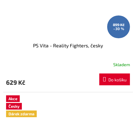
899 Kč
–30 %
PS Vita - Reality Fighters, česky
Skladem
Do košíku
629 Kč
Akce
Česky
Dárek zdarma