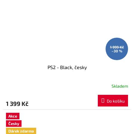
1 999 Kč
–30 %
PS2 - Black, česky
Skladem
Do košíku
1 399 Kč
Akce
Česky
Dárek zdarma