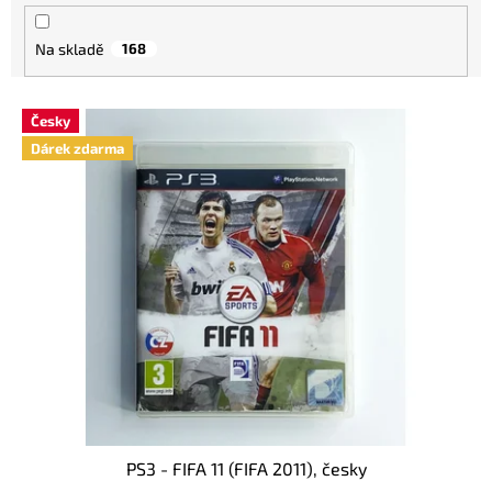
r
o
Na skladě
168
d
u
k
V
Česky
t
ý
Dárek zdarma
ů
p
i
s
p
r
o
d
u
k
t
ů
PS3 - FIFA 11 (FIFA 2011), česky