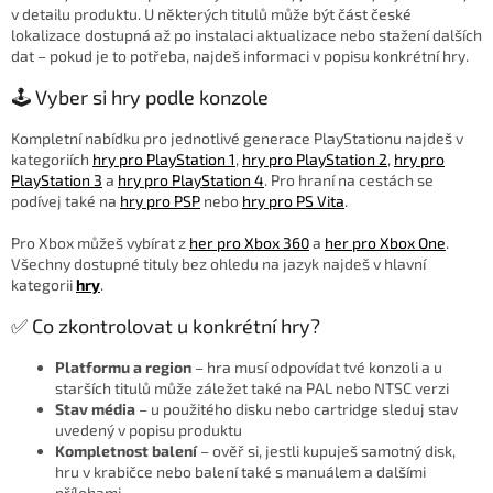
v detailu produktu. U některých titulů může být část české
lokalizace dostupná až po instalaci aktualizace nebo stažení dalších
dat – pokud je to potřeba, najdeš informaci v popisu konkrétní hry.
🕹️ Vyber si hry podle konzole
Kompletní nabídku pro jednotlivé generace PlayStationu najdeš v
kategoriích
hry pro PlayStation 1
,
hry pro PlayStation 2
,
hry pro
PlayStation 3
a
hry pro PlayStation 4
. Pro hraní na cestách se
podívej také na
hry pro PSP
nebo
hry pro PS Vita
.
Pro Xbox můžeš vybírat z
her pro Xbox 360
a
her pro Xbox One
.
Všechny dostupné tituly bez ohledu na jazyk najdeš v hlavní
kategorii
hry
.
✅ Co zkontrolovat u konkrétní hry?
Platformu a region
– hra musí odpovídat tvé konzoli a u
starších titulů může záležet také na PAL nebo NTSC verzi
Stav média
– u použitého disku nebo cartridge sleduj stav
uvedený v popisu produktu
Kompletnost balení
– ověř si, jestli kupuješ samotný disk,
hru v krabičce nebo balení také s manuálem a dalšími
přílohami