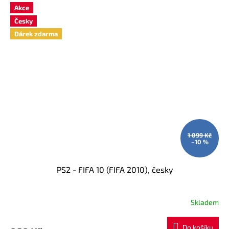
Akce
Česky
Dárek zdarma
1 099 Kč
–10 %
PS2 - FIFA 10 (FIFA 2010), česky
Skladem
Průměrné
hodnocení
produktu
Do košíku