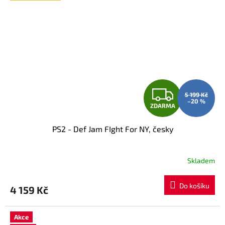
Z
5 199 Kč
–20 %
ZDARMA
D
PS2 - Def Jam FIght For NY, česky
A
R
Skladem
M
Do košíku
4 159 Kč
A
Akce