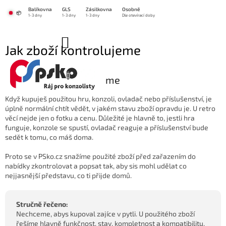
Přejít
Balíkovna
GLS
Zásilkovna
Osobně
na
📦
1-3 dny
1-3 dny
1-3 dny
Dle otevírací doby
obsah
NÁKUPNÍ
Jak zboží kontrolujeme
KOŠÍK
🔍 Jak zboží kontrolujeme
Když kupuješ použitou hru, konzoli, ovladač nebo příslušenství, je
úplně normální chtít vědět, v jakém stavu zboží opravdu je. U retro
věcí nejde jen o fotku a cenu. Důležité je hlavně to, jestli hra
funguje, konzole se spustí, ovladač reaguje a příslušenství bude
sedět k tomu, co máš doma.
Proto se v PSko.cz snažíme použité zboží před zařazením do
nabídky zkontrolovat a popsat tak, aby sis mohl udělat co
nejjasnější představu, co ti přijde domů.
Stručně řečeno:
Nechceme, abys kupoval zajíce v pytli. U použitého zboží
řešíme hlavně funkčnost, stav, kompletnost a kompatibilitu.