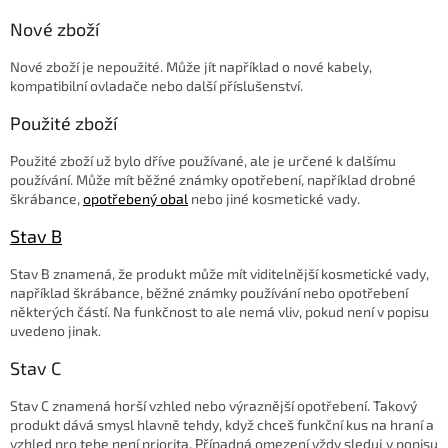
Nové zboží
Nové zboží je nepoužité. Může jít například o nové kabely,
kompatibilní ovladače nebo další příslušenství.
Použité zboží
Použité zboží už bylo dříve používané, ale je určené k dalšímu
používání. Může mít běžné známky opotřebení, například drobné
škrábance,
opotřebený obal
nebo jiné kosmetické vady.
Stav B
Stav B znamená, že produkt může mít viditelnější kosmetické vady,
například škrábance, běžné známky používání nebo opotřebení
některých částí. Na funkčnost to ale nemá vliv, pokud není v popisu
uvedeno jinak.
Stav C
Stav C znamená horší vzhled nebo výraznější opotřebení. Takový
produkt dává smysl hlavně tehdy, když chceš funkční kus na hraní a
vzhled pro tebe není priorita. Případná omezení vždy sleduj v popisu