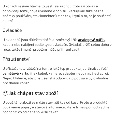
U konzolí řešíme hlavně to, jestli se zapnou, zobrazí obraz a
odpovídají tomu, co je uvedené v popisu. Sledujeme také běžné
známky používání, stav konektorů, tlačítek, krytů a to, co je součástí
balení.
Ovladače
U ovladačů jsou důležitá tlačítka, směrový kříž,
analogové páčky
,
kabel nebo nabíjení podle typu ovladače. Ovladač držíš celou dobu v
ruce, takže i menší problém může při hraní vadit.
Příslušenství
U příslušenství záleží na tom, o jaký typ produktu jde. Jinak se řeší
paměťová karta
, jinak kabel, kamera, adaptér nebo napájecí zdroj.
Nejvíc hlídáme, aby příslušenství odpovídalo popisu a bylo vhodné
pro danou konzoli.
📦 Jak chápat stav zboží
U použitého zboží se může stav lišit kus od kusu. Proto u produktů
používáme popisy a stavové informace, které ti mají pomoct rychle
pochopit, co od daného kusu čekat.