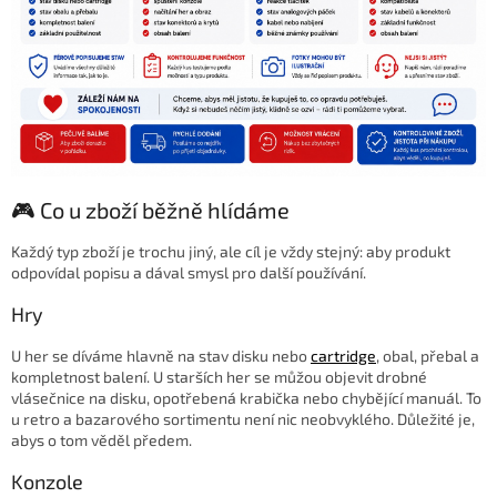
🎮 Co u zboží běžně hlídáme
Každý typ zboží je trochu jiný, ale cíl je vždy stejný: aby produkt
odpovídal popisu a dával smysl pro další používání.
Hry
U her se díváme hlavně na stav disku nebo
cartridge
, obal, přebal a
kompletnost balení. U starších her se můžou objevit drobné
vlásečnice na disku, opotřebená krabička nebo chybějící manuál. To
u retro a bazarového sortimentu není nic neobvyklého. Důležité je,
abys o tom věděl předem.
Konzole