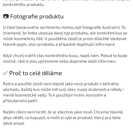
konkrétního produktu.
📷 Fotografie produktu
U části bazarového sortimentu mohou být fotografie ilustrační. To
znamená, že fotka ukazuje daný typ produktu, ale konkrétní kus se
může kosmeticky lišit. U použitého zboží je proto důležité sledovat
hlavně popis, stav produktu a případné doplňující informace.
Když chceš ověřit stav konkrétního kusu, napiš nám. Pokud to bude
možné, rádi ti stav upřesníme nebo doplníme další informaci.
✅ Proč to celé děláme
Retro a použité zboží není stejné jako nový produkt z běžného
obchodu. Každý kus může mít svůj stav, svoje drobnosti a někdy i
menší kosmetické vady. To k použitým hrám, konzolím a
příslušenství patří.
Naším cílem není tvrdit, že je všechno jako nové. Chceme hlavně,
abys věděl, co kupuješ, a mohl si vybrat produkt, který pro tebe
dává smysl.