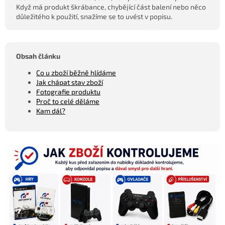
Když má produkt škrábance, chybějící část balení nebo něco
důležitého k použití, snažíme se to uvést v popisu.
Obsah článku
Co u zboží běžně hlídáme
Jak chápat stav zboží
Fotografie produktu
Proč to celé děláme
Kam dál?