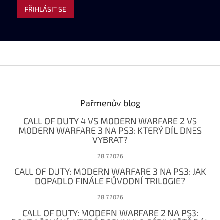
PŘIHLÁSIT SE
Z
á
p
a
Pařmenův blog
t
CALL OF DUTY 4 VS MODERN WARFARE 2 VS
í
MODERN WARFARE 3 NA PS3: KTERÝ DÍL DNES
VYBRAT?
28.7.2026
CALL OF DUTY: MODERN WARFARE 3 NA PS3: JAK
DOPADLO FINÁLE PŮVODNÍ TRILOGIE?
28.7.2026
CALL OF DUTY: MODERN WARFARE 2 NA PS3: