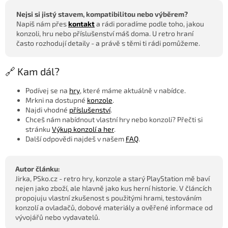
Nejsi si jistý stavem, kompatibilitou nebo výběrem?
Napiš nám přes
kontakt
a rádi poradíme podle toho, jakou
konzoli, hru nebo příslušenství máš doma. U retro hraní
často rozhodují detaily - a právě s těmi ti rádi pomůžeme.
🔗 Kam dál?
Podívej se na
hry
, které máme aktuálně v nabídce.
Mrkni na dostupné
konzole
.
Najdi vhodné
příslušenství
.
Chceš nám nabídnout vlastní hry nebo konzoli? Přečti si
stránku
Výkup konzolí a her
.
Další odpovědi najdeš v našem
FAQ
.
Autor článku:
Jirka, PSko.cz - retro hry, konzole a starý PlayStation mě baví
nejen jako zboží, ale hlavně jako kus herní historie. V článcích
propojuju vlastní zkušenost s použitými hrami, testováním
konzolí a ovladačů, dobové materiály a ověřené informace od
vývojářů nebo vydavatelů.