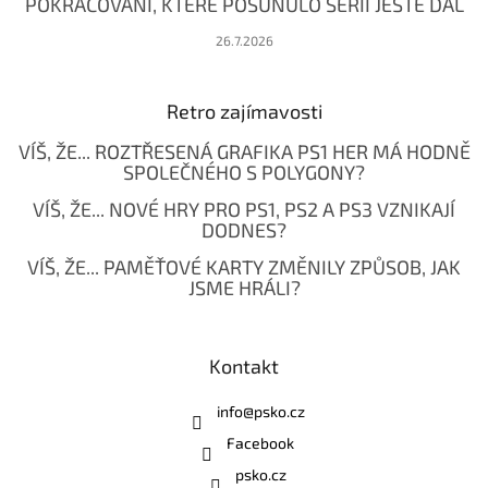
POKRAČOVÁNÍ, KTERÉ POSUNULO SÉRII JEŠTĚ DÁL
26.7.2026
Retro zajímavosti
VÍŠ, ŽE... ROZTŘESENÁ GRAFIKA PS1 HER MÁ HODNĚ
SPOLEČNÉHO S POLYGONY?
VÍŠ, ŽE... NOVÉ HRY PRO PS1, PS2 A PS3 VZNIKAJÍ
DODNES?
VÍŠ, ŽE... PAMĚŤOVÉ KARTY ZMĚNILY ZPŮSOB, JAK
JSME HRÁLI?
Kontakt
info
@
psko.cz
Facebook
psko.cz