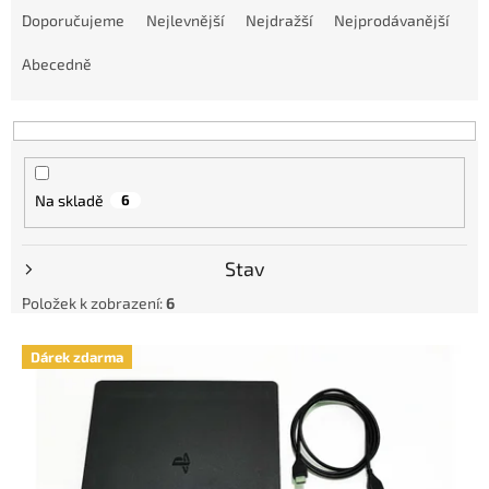
a
Doporučujeme
Nejlevnější
Nejdražší
Nejprodávanější
z
e
Abecedně
n
í
p
r
o
Na skladě
6
d
u
k
Stav
t
ů
Položek k zobrazení:
6
V
Dárek zdarma
ý
p
i
s
p