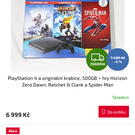
Z
7 499 Kč
–6 %
ZDARMA
D
PlayStation 4 a originální krabice, 500GB + hry Horizon
A
Zero Dawn, Ratchet & Clank a Spider Man
R
Skladem
M
Do košíku
6 999 Kč
A
Akce