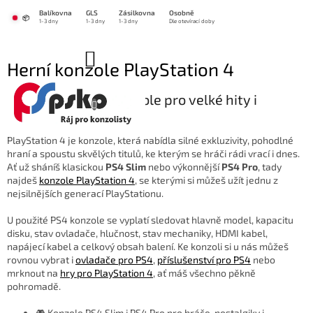
Přejít
Balíkovna
GLS
Zásilkovna
Osobně
na
📦
1-3 dny
1-3 dny
1-3 dny
Dle otevírací doby
obsah
NÁKUPNÍ
Herní konzole PlayStation 4
KOŠÍK
🕹️ PlayStation 4 konzole pro velké hity i
modernější hraní
PlayStation 4 je konzole, která nabídla silné exkluzivity, pohodlné
hraní a spoustu skvělých titulů, ke kterým se hráči rádi vrací i dnes.
Ať už sháníš klasickou
PS4 Slim
nebo výkonnější
PS4 Pro
, tady
najdeš
konzole PlayStation 4
, se kterými si můžeš užít jednu z
nejsilnějších generací PlayStationu.
U použité PS4 konzole se vyplatí sledovat hlavně model, kapacitu
disku, stav ovladače, hlučnost, stav mechaniky, HDMI kabel,
napájecí kabel a celkový obsah balení. Ke konzoli si u nás můžeš
rovnou vybrat i
ovladače pro PS4
,
příslušenství pro PS4
nebo
mrknout na
hry pro PlayStation 4
, ať máš všechno pěkně
pohromadě.
🎮 Konzole PS4 Slim i PS4 Pro pro hráče, nostalgiky i