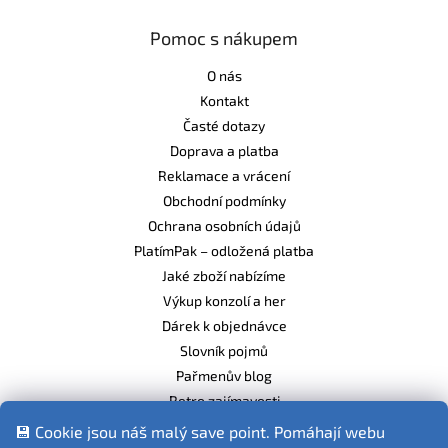
Pomoc s nákupem
O nás
Kontakt
Časté dotazy
Doprava a platba
Reklamace a vrácení
Obchodní podmínky
Ochrana osobních údajů
PlatímPak – odložená platba
Jaké zboží nabízíme
Výkup konzolí a her
Dárek k objednávce
Slovník pojmů
Pařmenův blog
Retro zajímavosti
Balíme ekologicky
💾 Cookie jsou náš malý save point. Pomáhají webu