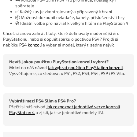
sběratele
✅ Každý kus je zkontrolovaný a připravený k hraní
📦 Možnost dokoupit ovladače, kabely, příslušenství i hry
💿 Ideální volba pro návrat k velkým hitům na PlayStation 4
Chceš si znovu zahrát tituly, které definovaly modernější éru
PlayStationu, nebo si doplnit sbírku o poctivou PS4? Projdi si
nabídku
PS4 konzolí
a vyber si model, který ti sedne nejvíc.
Nevíš, jakou použitou PlayStation konzoli vybrat?
Mrkni na náš návod
Jak vybrat použitou PlayStation konzoli
.
Vysvětlujeme, co sledovat u PS1, PS2, PS3, PS4, PSP i PS Vita.
Vybíráš mezi PS4 Slim a PS4 Pro?
Přečti si náš návod
Jak rozpoznat jednotlivé verze konzolí
PlayStation 4
a zjisti, jak se jednotlivé modely liší.
Ř