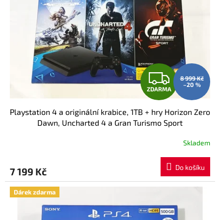
Z
8 999 Kč
–20 %
ZDARMA
D
Playstation 4 a originální krabice, 1TB + hry Horizon Zero
A
Dawn, Uncharted 4 a Gran Turismo Sport
R
Skladem
M
Do košíku
7 199 Kč
A
Dárek zdarma