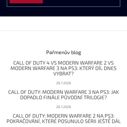
u
Z
á
p
a
Pařmenův blog
t
CALL OF DUTY 4 VS MODERN WARFARE 2 VS
í
MODERN WARFARE 3 NA PS3: KTERÝ DÍL DNES
VYBRAT?
28.7.2026
CALL OF DUTY: MODERN WARFARE 3 NA PS3: JAK
DOPADLO FINÁLE PŮVODNÍ TRILOGIE?
28.7.2026
CALL OF DUTY: MODERN WARFARE 2 NA PS3:
POKRAČOVÁNÍ, KTERÉ POSUNULO SÉRII JEŠTĚ DÁL