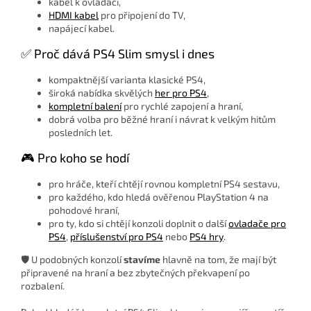
kabel k ovladači,
HDMI kabel
pro připojení do TV,
napájecí kabel.
✅ Proč dává PS4 Slim smysl i dnes
kompaktnější varianta klasické PS4,
široká nabídka skvělých
her pro PS4
,
kompletní balení
pro rychlé zapojení a hraní,
dobrá volba pro běžné hraní i návrat k velkým hitům
posledních let.
🎮 Pro koho se hodí
pro hráče, kteří chtějí rovnou kompletní PS4 sestavu,
pro každého, kdo hledá ověřenou PlayStation 4 na
pohodové hraní,
pro ty, kdo si chtějí konzoli doplnit o další
ovladače pro
PS4
,
příslušenství pro PS4
nebo
PS4 hry
.
🛡️ U podobných konzolí
stavíme
hlavně na tom, že mají být
připravené na hraní a bez zbytečných překvapení po
rozbalení.