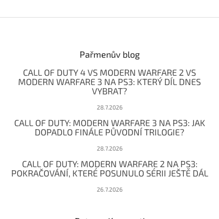
Z
á
p
a
Pařmenův blog
t
CALL OF DUTY 4 VS MODERN WARFARE 2 VS
í
MODERN WARFARE 3 NA PS3: KTERÝ DÍL DNES
VYBRAT?
28.7.2026
CALL OF DUTY: MODERN WARFARE 3 NA PS3: JAK
DOPADLO FINÁLE PŮVODNÍ TRILOGIE?
28.7.2026
CALL OF DUTY: MODERN WARFARE 2 NA PS3:
POKRAČOVÁNÍ, KTERÉ POSUNULO SÉRII JEŠTĚ DÁL
26.7.2026