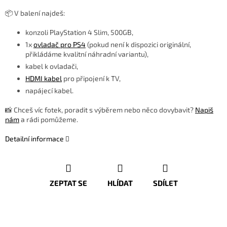
📦 V balení najdeš:
konzoli PlayStation 4 Slim, 500GB,
1x
ovladač pro PS4
(pokud není k dispozici originální,
přikládáme kvalitní náhradní variantu),
kabel k ovladači,
HDMI kabel
pro připojení k TV,
napájecí kabel.
📸 Chceš víc fotek, poradit s výběrem nebo něco dovybavit?
Napiš
nám
a rádi pomůžeme.
Detailní informace
ZEPTAT SE
HLÍDAT
SDÍLET