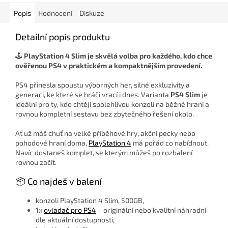
Popis
Hodnocení
Diskuze
Detailní popis produktu
🕹️
PlayStation 4 Slim je skvělá volba pro každého, kdo chce
ověřenou PS4 v praktickém a kompaktnějším provedení.
PS4 přinesla spoustu výborných her, silné exkluzivity a
generaci, ke které se hráči vrací i dnes. Varianta
PS4 Slim
je
ideální pro ty, kdo chtějí spolehlivou konzoli na běžné hraní a
rovnou kompletní sestavu bez zbytečného řešení okolo.
Ať už máš chuť na velké příběhové hry, akční pecky nebo
pohodové hraní doma,
PlayStation 4
má pořád co nabídnout.
Navíc dostaneš komplet, se kterým můžeš po rozbalení
rovnou začít.
📦 Co najdeš v balení
konzoli PlayStation 4 Slim, 500GB,
1x
ovladač pro PS4
– originální nebo kvalitní náhradní
dle aktuální dostupnosti,