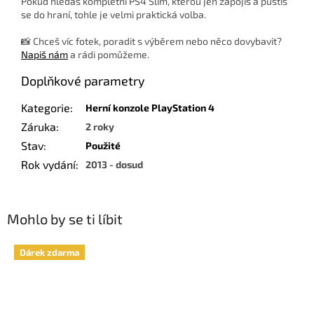
Pokud hledáš kompletní PS4 Slim, kterou jen zapojíš a pustíš
se do hraní, tohle je velmi praktická volba.
📸 Chceš víc fotek, poradit s výběrem nebo něco dovybavit?
Napiš nám
a rádi pomůžeme.
Doplňkové parametry
Kategorie
:
Herní konzole PlayStation 4
Záruka
:
2 roky
Stav
:
Použité
Rok vydání
:
2013 - dosud
Mohlo by se ti líbit
Dárek zdarma