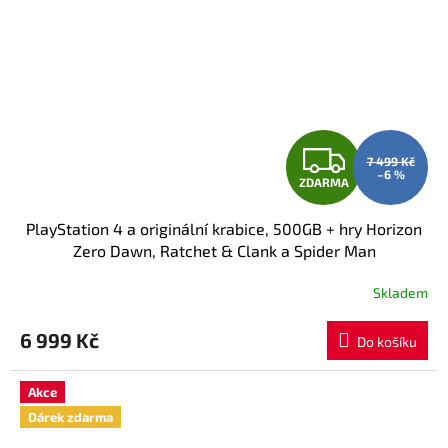
Z
7 499 Kč
–6 %
ZDARMA
D
PlayStation 4 a originální krabice, 500GB + hry Horizon
A
Zero Dawn, Ratchet & Clank a Spider Man
R
Skladem
M
6 999 Kč
Do košíku
A
Akce
Dárek zdarma