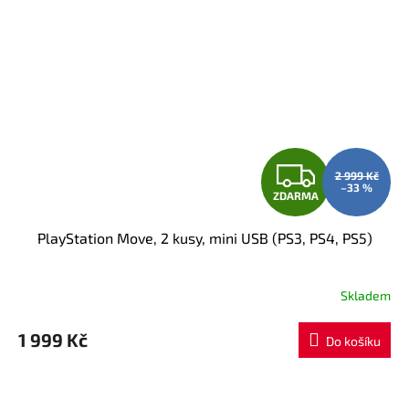
Z
2 999 Kč
–33 %
ZDARMA
D
PlayStation Move, 2 kusy, mini USB (PS3, PS4, PS5)
A
R
Skladem
M
1 999 Kč
Do košíku
A