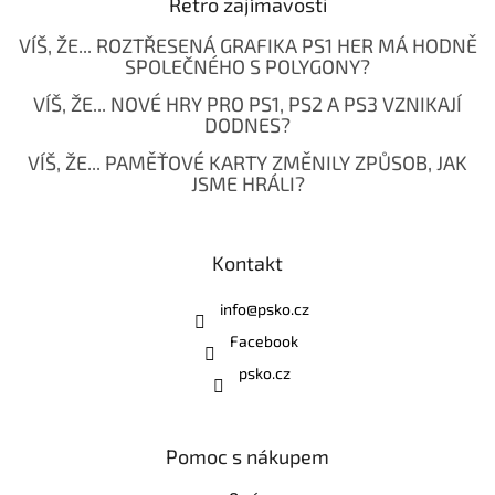
Retro zajímavosti
VÍŠ, ŽE... ROZTŘESENÁ GRAFIKA PS1 HER MÁ HODNĚ
SPOLEČNÉHO S POLYGONY?
VÍŠ, ŽE... NOVÉ HRY PRO PS1, PS2 A PS3 VZNIKAJÍ
DODNES?
VÍŠ, ŽE... PAMĚŤOVÉ KARTY ZMĚNILY ZPŮSOB, JAK
JSME HRÁLI?
Kontakt
info
@
psko.cz
Facebook
psko.cz
Pomoc s nákupem