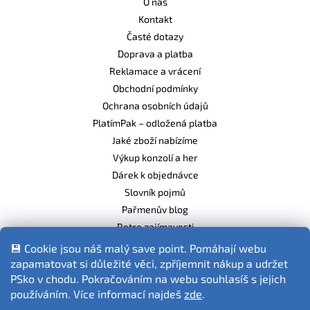
O nás
Kontakt
Časté dotazy
Doprava a platba
Reklamace a vrácení
Obchodní podmínky
Ochrana osobních údajů
PlatímPak – odložená platba
Jaké zboží nabízíme
Výkup konzolí a her
Dárek k objednávce
Slovník pojmů
Pařmenův blog
Retro zajímavosti
Balíme ekologicky
💾 Cookie jsou náš malý save point. Pomáhají webu
zapamatovat si důležité věci, zpříjemnit nákup a udržet
PSko v chodu. Pokračováním na webu souhlasíš s jejich
používáním. Více informací najdeš
zde
.
Fotografie produktů jsou ilustrativní.