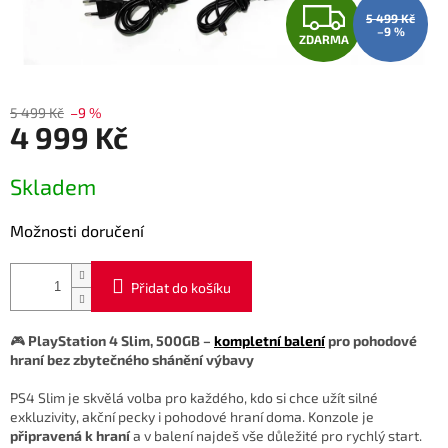
Z
5 499 Kč
–9 %
ZDARMA
D
A
5 499 Kč
–9 %
4 999 Kč
R
Měrná
M
Skladem
cena:
A
Možnosti doručení
Přidat do košíku
🎮
PlayStation 4 Slim, 500GB –
kompletní balení
pro pohodové
hraní bez zbytečného shánění výbavy
PS4 Slim je skvělá volba pro každého, kdo si chce užít silné
exkluzivity, akční pecky i pohodové hraní doma. Konzole je
připravená k hraní
a v balení najdeš vše důležité pro rychlý start.