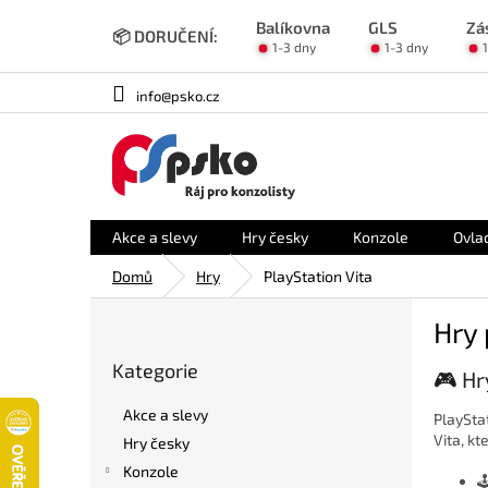
Přejít
Balíkovna
GLS
Zá
na
📦 DORUČENÍ:
1-3 dny
1-3 dny
obsah
info@psko.cz
Akce a slevy
Hry česky
Konzole
Ovla
Domů
Hry
PlayStation Vita
P
Hry 
o
Přeskočit
s
Kategorie
kategorie
🎮 Hr
t
r
Akce a slevy
PlaySta
a
Vita, kt
Hry česky
n
Konzole
n
