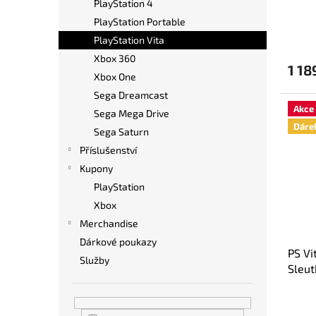
t
PlayStation 4
ů
PlayStation Portable
Průmě
PlayStation Vita
hodno
produ
Xbox 360
1 18
je
Xbox One
5,0
Sega Dreamcast
z
Akce
5
Sega Mega Drive
hvězdi
Dáre
Sega Saturn
Příslušenství
Kupony
PlayStation
Xbox
Merchandise
Dárkové poukazy
PS Vi
Služby
Sleut