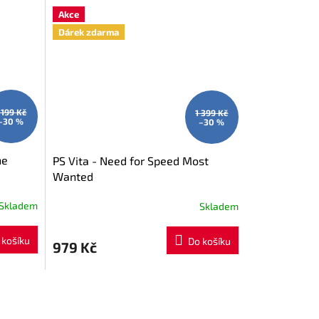
Akce
Dárek zdarma
 199 Kč
1 399 Kč
–30 %
–30 %
he
PS Vita - Need for Speed Most
Wanted
Skladem
Skladem
 košíku
Do košíku
979 Kč