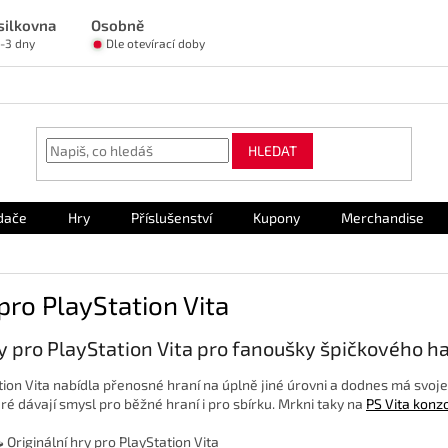
silkovna
Osobně
1-3 dny
Dle otevírací doby
HLEDAT
dače
Hry
Příslušenství
Kupony
Merchandise
pro PlayStation Vita
y pro PlayStation Vita pro fanoušky špičkového h
tion Vita nabídla přenosné hraní na úplně jiné úrovni a dodnes má svoje
eré dávají smysl pro běžné hraní i pro sbírku. Mrkni taky na
PS Vita konz
️ Originální hry pro PlayStation Vita