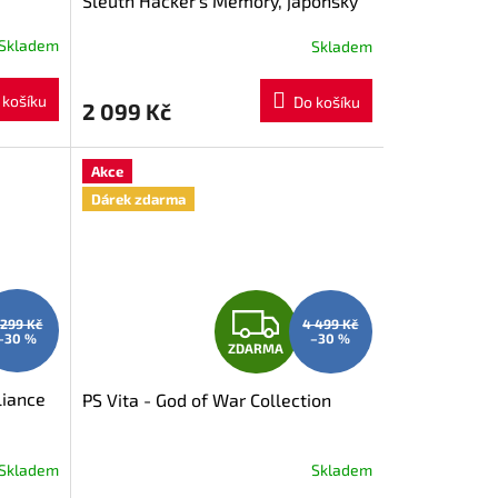
Sleuth Hacker's Memory, japonsky
R
Skladem
Skladem
M
 košíku
Do košíku
2 099 Kč
A
Akce
Dárek zdarma
Z
 299 Kč
4 499 Kč
–30 %
–30 %
ZDARMA
D
liance
PS Vita - God of War Collection
A
R
Skladem
Skladem