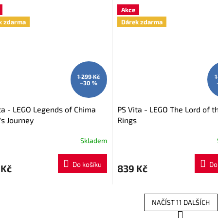
Akce
k zdarma
Dárek zdarma
1 299 Kč
1
–30 %
ta - LEGO Legends of Chima
PS Vita - LEGO The Lord of t
's Journey
Rings
Skladem
Do košíku
Do
 Kč
839 Kč
NAČÍST 11 DALŠÍCH
S