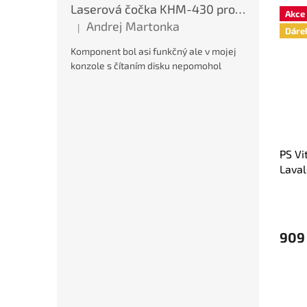
Laserová čočka KHM-430 pro PS2, nová
Akce
Andrej Martonka
|
Dáre
Hodnocení produktu je 5 z 5 hvězdiček.
Komponent bol asi funkčný ale v mojej
konzole s čítaním disku nepomohol
PS Vi
Laval
909