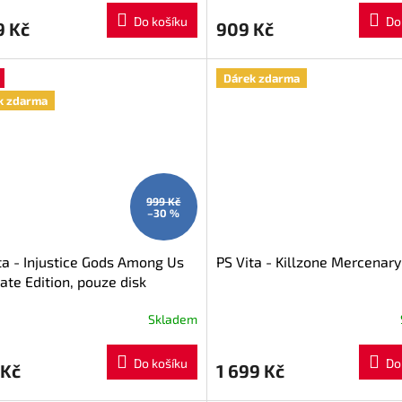
Do košíku
Do
9 Kč
909 Kč
Dárek zdarma
k zdarma
999 Kč
–30 %
ta - Injustice Gods Among Us
PS Vita - Killzone Mercenary
ate Edition, pouze disk
Skladem
Do košíku
Do
 Kč
1 699 Kč