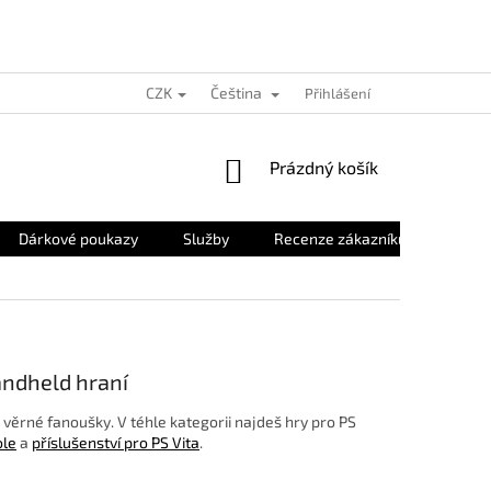
CZK
Čeština
Přihlášení
NÁKUPNÍ
Prázdný košík
KOŠÍK
Dárkové poukazy
Služby
Recenze zákazníků
O nás
andheld hraní
 věrné fanoušky. V téhle kategorii najdeš hry pro PS
ole
a
příslušenství pro PS Vita
.