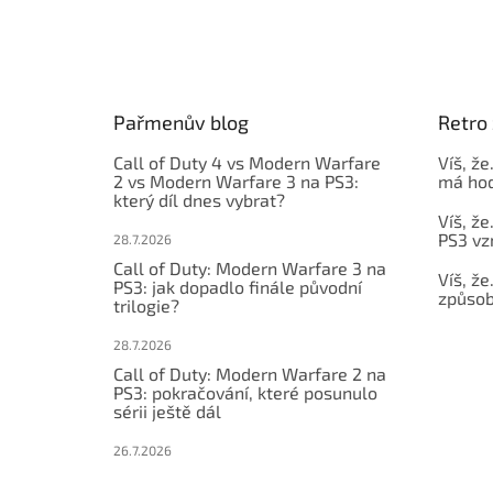
Z
á
p
a
t
Pařmenův blog
Retro 
í
Call of Duty 4 vs Modern Warfare
Víš, že
2 vs Modern Warfare 3 na PS3:
má hod
který díl dnes vybrat?
Víš, že
PS3 vz
28.7.2026
Call of Duty: Modern Warfare 3 na
Víš, že
PS3: jak dopadlo finále původní
způsob,
trilogie?
28.7.2026
Call of Duty: Modern Warfare 2 na
PS3: pokračování, které posunulo
sérii ještě dál
26.7.2026