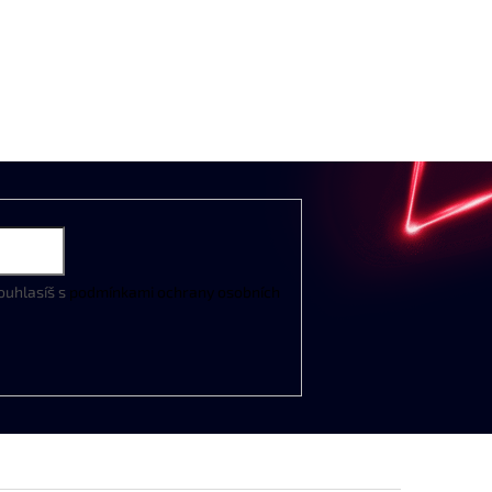
ouhlasíš s
podmínkami ochrany osobních