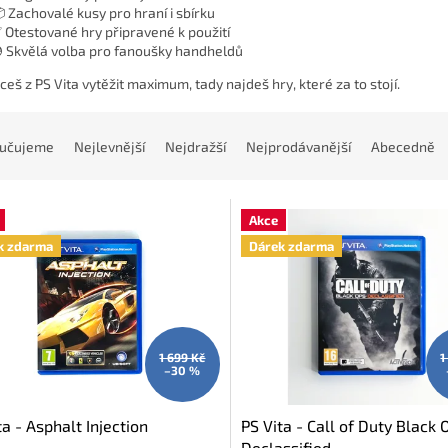
 Zachovalé kusy pro hraní i sbírku
 Otestované hry připravené k použití
 Skvělá volba pro fanoušky handheldů
hceš z PS Vita vytěžit maximum, tady najdeš hry, které za to stojí.
učujeme
Nejlevnější
Nejdražší
Nejprodávanější
Abecedně
Akce
k zdarma
Dárek zdarma
1 699 Kč
1
–30 %
ta - Asphalt Injection
PS Vita - Call of Duty Black 
Declassified