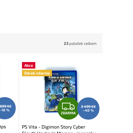
23
položek celkem
Akce
Dárek zdarma
Z
 699 Kč
3 499 Kč
–10 %
–40 %
ZDARMA
D
Ops
PS Vita - Digimon Story Cyber
A