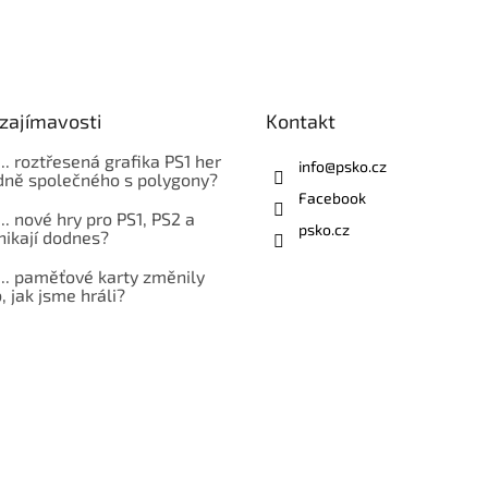
zajímavosti
Kontakt
... roztřesená grafika PS1 her
info
@
psko.cz
ně společného s polygony?
Facebook
... nové hry pro PS1, PS2 a
psko.cz
nikají dodnes?
... paměťové karty změnily
 jak jsme hráli?