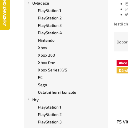
í
Ovladače

p
✅
PlayStation 1

a
PlayStation 2
n
Jestli c
PlayStation 3
e
PlayStation 4
l
Ř
Nintendo
a
Dopor
z
Xbox
e
Xbox 360
V
n
Xbox One
Akce
ý
í
Xbox Series X/S
Dáre
p
p
PC
i
r
s
o
Sega
p
d
Ostatní herní konzole
r
u
Hry
o
k
PlayStation 1
d
t
PlayStation 2
u
ů
PS Vi
k
PlayStation 3