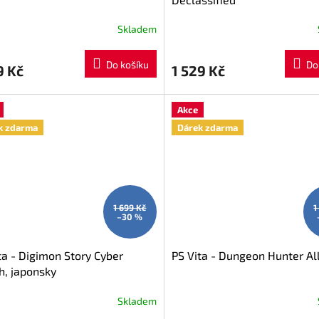
Skladem
rné
cení
ktu
Do košíku
Do
9 Kč
1 529 Kč
Akce
ček.
k zdarma
Dárek zdarma
1 699 Kč
1
–30 %
ta - Digimon Story Cyber
PS Vita - Dungeon Hunter Al
h, japonsky
Skladem