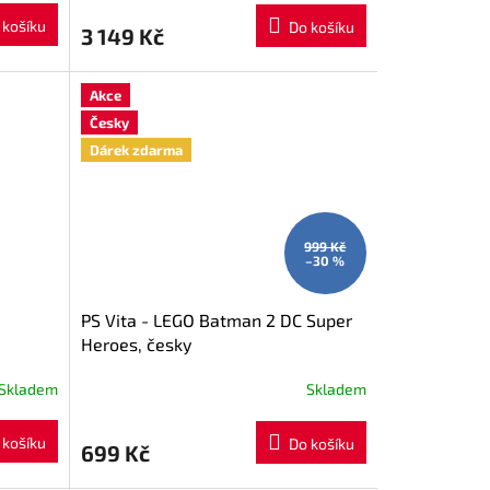
M
 košíku
Do košíku
3 149 Kč
A
Akce
Česky
Dárek zdarma
999 Kč
–30 %
PS Vita - LEGO Batman 2 DC Super
Heroes, česky
Skladem
Skladem
 košíku
Do košíku
699 Kč