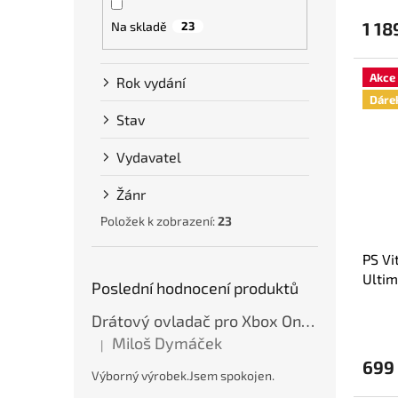
1 18
Na skladě
23
Akce
Rok vydání
Dáre
Stav
Vydavatel
Žánr
Položek k zobrazení:
23
PS Vi
Ultim
Poslední hodnocení produktů
Drátový ovladač pro Xbox One / Xbox Series X/S / PC - Modrý, var. A, nový
Miloš Dymáček
|
Hodnocení produktu je 5 z 5 hvězdiček.
699
Výborný výrobek.Jsem spokojen.