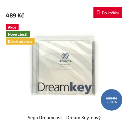
Do košíku
489 Kč
Akce
Nové zboží
Dárek zdarma
899 Kč
–30 %
Sega Dreamcast - Dream Key, nový