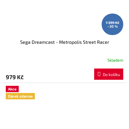
1 399 Kč
–30 %
Sega Dreamcast - Metropolis Street Racer
Skladem
Do košíku
979 Kč
Akce
Dárek zdarma