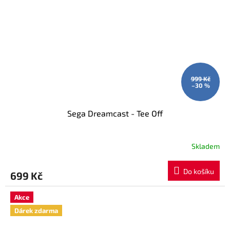
999 Kč
–30 %
Sega Dreamcast - Tee Off
Skladem
Do košíku
699 Kč
Akce
Dárek zdarma