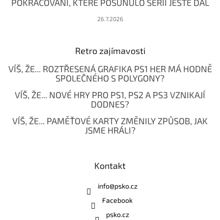
POKRAČOVÁNÍ, KTERÉ POSUNULO SÉRII JEŠTĚ DÁL
26.7.2026
Retro zajímavosti
VÍŠ, ŽE... ROZTŘESENÁ GRAFIKA PS1 HER MÁ HODNĚ
SPOLEČNÉHO S POLYGONY?
VÍŠ, ŽE... NOVÉ HRY PRO PS1, PS2 A PS3 VZNIKAJÍ
DODNES?
VÍŠ, ŽE... PAMĚŤOVÉ KARTY ZMĚNILY ZPŮSOB, JAK
JSME HRÁLI?
Kontakt
info
@
psko.cz
Facebook
psko.cz