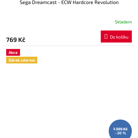
Sega Dreamcast - ECW Hardcore Revolution
Skladem
Do košíku
769 Kč
Akce
Dárek zdarma
1 399 Kč
–30 %