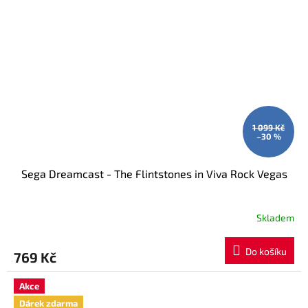
1 099 Kč
–30 %
Sega Dreamcast - The Flintstones in Viva Rock Vegas
Skladem
Do košíku
769 Kč
Akce
Dárek zdarma