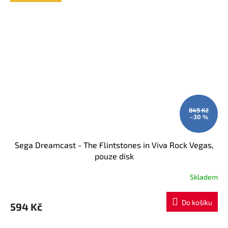
849 Kč
–30 %
Sega Dreamcast - The Flintstones in Viva Rock Vegas,
pouze disk
Skladem
Do košíku
594 Kč