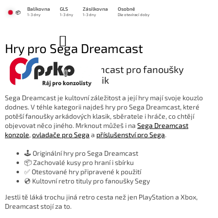
Přejít
Balíkovna
GLS
Zásilkovna
Osobně
na
📦
1-3 dny
1-3 dny
1-3 dny
Dle otevírací doby
obsah
NÁKUPNÍ
Hry pro Sega Dreamcast
KOŠÍK
🎮 Hry pro Sega Dreamcast pro fanoušky
originálních retro klasik
Sega Dreamcast je kultovní záležitost a její hry mají svoje kouzlo
dodnes. V téhle kategorii najdeš hry pro Sega Dreamcast, které
potěší fanoušky arkádových klasik, sběratele i hráče, co chtějí
objevovat něco jiného. Mrknout můžeš i na
Sega Dreamcast
konzole
,
ovladače pro Sega
a
příslušenství pro Sega
.
🕹️ Originální hry pro Sega Dreamcast
📦 Zachovalé kusy pro hraní i sbírku
✅ Otestované hry připravené k použití
💿 Kultovní retro tituly pro fanoušky Segy
Jestli tě láká trochu jiná retro cesta než jen PlayStation a Xbox,
Dreamcast stojí za to.