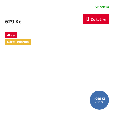
Skladem
Do košíku
629 Kč
Akce
Dárek zdarma
1 099 Kč
–30 %