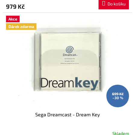
Do košíku
979 Kč
Akce
Dárek zdarma
699 Kč
–30 %
Sega Dreamcast - Dream Key
Skladem