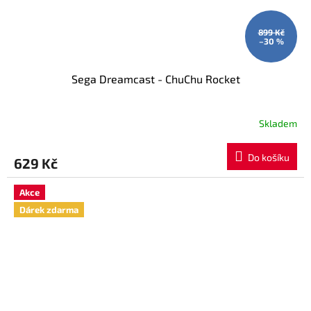
899 Kč
–30 %
Sega Dreamcast - ChuChu Rocket
Skladem
Do košíku
629 Kč
Akce
Dárek zdarma