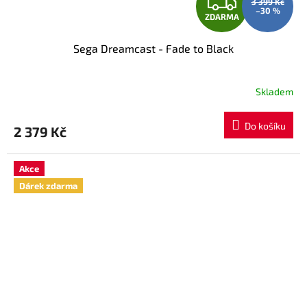
Z
3 399 Kč
–30 %
ZDARMA
D
Sega Dreamcast - Fade to Black
A
R
Skladem
M
Do košíku
2 379 Kč
A
Akce
Dárek zdarma