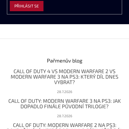
PŘIHLÁSIT SE
Z
á
p
a
Pařmenův blog
t
CALL OF DUTY 4 VS MODERN WARFARE 2 VS
í
MODERN WARFARE 3 NA PS3: KTERÝ DÍL DNES
VYBRAT?
28.7.2026
CALL OF DUTY: MODERN WARFARE 3 NA PS3: JAK
DOPADLO FINÁLE PŮVODNÍ TRILOGIE?
28.7.2026
CALL OF DUTY: MODERN WARFARE 2 NA PS3: