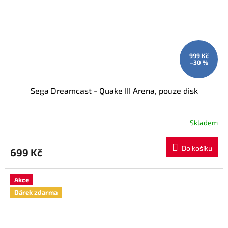
999 Kč
–30 %
Sega Dreamcast - Quake III Arena, pouze disk
Skladem
Do košíku
699 Kč
Akce
Dárek zdarma