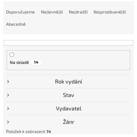
Ř
a
Doporučujeme
Nejlevnější
Nejdražší
Nejprodávanější
z
e
Abecedně
n
í
p
r
o
Na skladě
14
d
u
k
Rok vydání
t
ů
Stav
Vydavatel
Žánr
Položek k zobrazení:
14