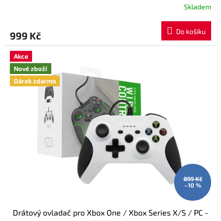
Skladem
Do košíku
999 Kč
Akce
Nové zboží
Dárek zdarma
899 Kč
–10 %
Drátový ovladač pro Xbox One / Xbox Series X/S / PC -