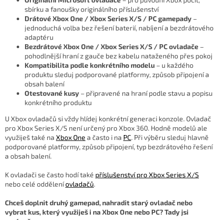
sbírku a fanoušky originálního příslušenství
Drátové Xbox One / Xbox Series X/S / PC gamepady
–
jednoduchá volba bez řešení baterií, nabíjení a bezdrátového
adaptéru
Bezdrátové Xbox One / Xbox Series X/S / PC ovladače
–
pohodlnější hraní z gauče bez kabelu nataženého přes pokoj
Kompatibilita podle konkrétního modelu
– u každého
produktu sleduj podporované platformy, způsob připojení a
obsah balení
Otestované kusy
– připravené na hraní podle stavu a popisu
konkrétního produktu
U Xbox ovladačů si vždy hlídej konkrétní generaci konzole. Ovladač
pro Xbox Series X/S není určený pro Xbox 360. Hodně modelů ale
využiješ také na
Xbox One
a často i na
PC
. Při výběru sleduj hlavně
podporované platformy, způsob připojení, typ bezdrátového řešení
a obsah balení.
K ovladači se často hodí také
příslušenství pro Xbox Series X/S
nebo celé oddělení
ovladačů
.
Chceš doplnit druhý gamepad, nahradit starý ovladač nebo
vybrat kus, který využiješ i na Xbox One nebo PC? Tady jsi