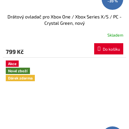
–20 %
Drátový ovladač pro Xbox One / Xbox Series X/S / PC -
Crystal Green, nový
Skladem
Průměrné
hodnocení
produktu
Do košíku
799 Kč
je
5,0
z
Akce
5
Nové zboží
hvězdiček.
Dárek zdarma