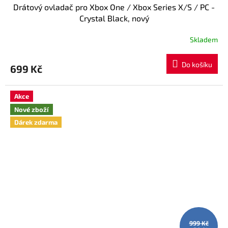
Drátový ovladač pro Xbox One / Xbox Series X/S / PC -
Crystal Black, nový
Skladem
Do košíku
699 Kč
Akce
Nové zboží
Dárek zdarma
999 Kč