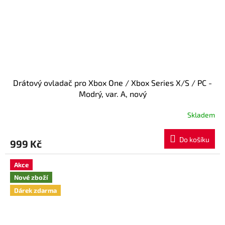
Drátový ovladač pro Xbox One / Xbox Series X/S / PC -
Modrý, var. A, nový
Skladem
Průměrné
hodnocení
produktu
Do košíku
999 Kč
je
5,0
z
Akce
5
Nové zboží
hvězdiček.
Dárek zdarma