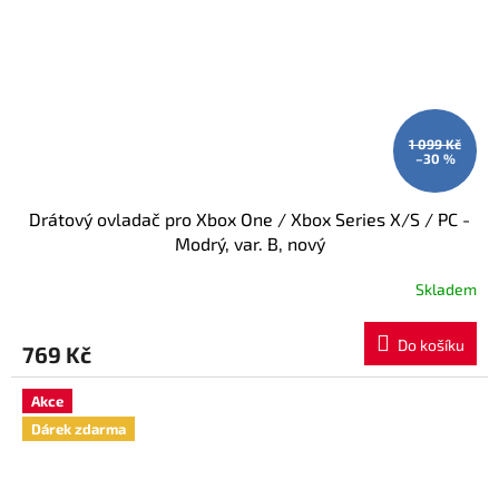
1 099 Kč
–30 %
Drátový ovladač pro Xbox One / Xbox Series X/S / PC -
Modrý, var. B, nový
Skladem
Do košíku
769 Kč
Akce
Dárek zdarma