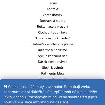
O nás
Kontakt
Časté dotazy
Doprava a platba
Reklamace a vrácení
Obchodní podmínky
Ochrana osobních údajů
PlatímPak – odložená platba
Jaké zboží nabízíme
Výkup konzolí a her
Dárek k objednávce
Slovník pojmů
Pařmenův blog
Retro zajímavosti
Balíme ekologicky
💾 Cookie jsou náš malý save point. Pomáhají webu
zapamatovat si důležité věci, zpříjemnit nákup a udržet
PSko v chodu. Pokračováním na webu souhlasíš s jejich
používáním. Více informací najdeš
zde
.
Fotografie produktů jsou ilustrativní.