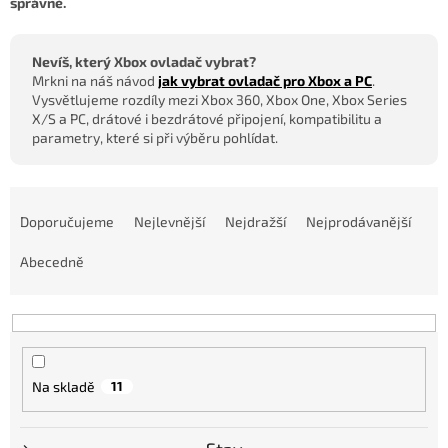
správně.
Nevíš, který Xbox ovladač vybrat?
Mrkni na náš návod
jak vybrat ovladač pro Xbox a PC
.
Vysvětlujeme rozdíly mezi Xbox 360, Xbox One, Xbox Series
X/S a PC, drátové i bezdrátové připojení, kompatibilitu a
parametry, které si při výběru pohlídat.
Ř
a
Doporučujeme
Nejlevnější
Nejdražší
Nejprodávanější
z
e
Abecedně
n
í
p
r
o
Na skladě
11
d
u
k