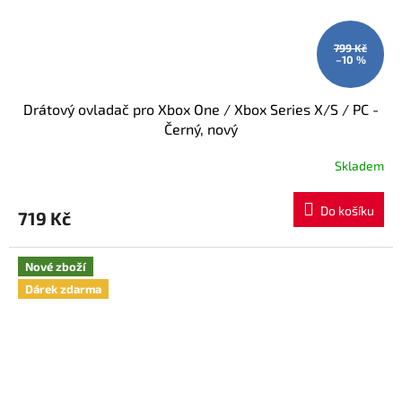
799 Kč
–10 %
Drátový ovladač pro Xbox One / Xbox Series X/S / PC -
Černý, nový
Skladem
Průměrné
hodnocení
produktu
Do košíku
719 Kč
je
5,0
z
Nové zboží
5
hvězdiček.
Dárek zdarma