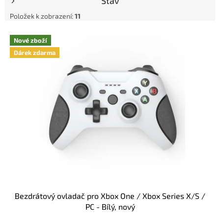
Stav
t
ů
Položek k zobrazení:
11
V
Nové zboží
ý
Dárek zdarma
p
i
s
p
r
o
d
u
k
t
ů
Bezdrátový ovladač pro Xbox One / Xbox Series X/S /
PC - Bílý, nový