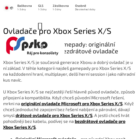
Přejít
Balíkovna
GLS
Zásilkovna
Osobně
na
📦
1-3 dny
1-3 dny
1-3 dny
Dle otevírací doby
obsah
NÁKUPNÍ
Ovladače pro Xbox Series X/S
KOŠÍK
🕹️ Xbox Series X/S gamepady: originální
Microsoft, drátové i bezdrátové ovladače
Xbox Series X/S je současná generace Xboxu a dobrý ovladač je u
ní základ. V téhle kategorii najdeš gamepady pro Xbox Series X/S
na každodenní hraní, multiplayer, delší herní session i jako náhradní
kus navíc.
U Xbox Series X/S se nejčastěji řeší hlavně původ ovladače, způsob
připojení a kompatibilita. Když chceš původní Microsoft řešení,
mrkni na
originální ovladače Microsoft pro Xbox Series X/S
. Když
chceš jednoduché zapojení bez řešení nabíjení a párování, dávají
smysl
drátové ovladače pro Xbox Series X/S
. A jestli chceš hrát
pohodlněji bez kabelu, podívej se na
bezdrátové ovladače pro
Xbox Series X/S
.
Originální Microsoft ovladače
– pro původní Xbox pocit,