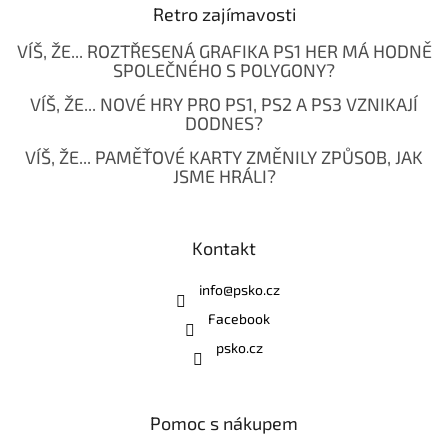
Retro zajímavosti
VÍŠ, ŽE... ROZTŘESENÁ GRAFIKA PS1 HER MÁ HODNĚ
SPOLEČNÉHO S POLYGONY?
VÍŠ, ŽE... NOVÉ HRY PRO PS1, PS2 A PS3 VZNIKAJÍ
DODNES?
VÍŠ, ŽE... PAMĚŤOVÉ KARTY ZMĚNILY ZPŮSOB, JAK
JSME HRÁLI?
Kontakt
info
@
psko.cz
Facebook
psko.cz
Pomoc s nákupem