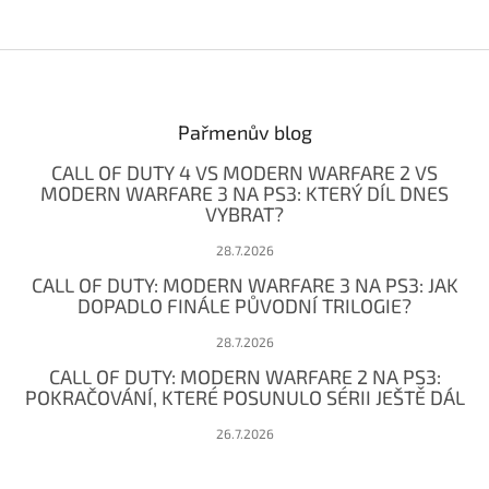
Z
á
p
a
Pařmenův blog
t
CALL OF DUTY 4 VS MODERN WARFARE 2 VS
í
MODERN WARFARE 3 NA PS3: KTERÝ DÍL DNES
VYBRAT?
28.7.2026
CALL OF DUTY: MODERN WARFARE 3 NA PS3: JAK
DOPADLO FINÁLE PŮVODNÍ TRILOGIE?
28.7.2026
CALL OF DUTY: MODERN WARFARE 2 NA PS3:
POKRAČOVÁNÍ, KTERÉ POSUNULO SÉRII JEŠTĚ DÁL
26.7.2026