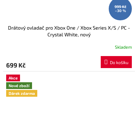
999 Kč
–30 %
Drátový ovladač pro Xbox One / Xbox Series X/S / PC -
Crystal White, nový
Skladem
Do košíku
699 Kč
Akce
Nové zboží
Dárek zdarma