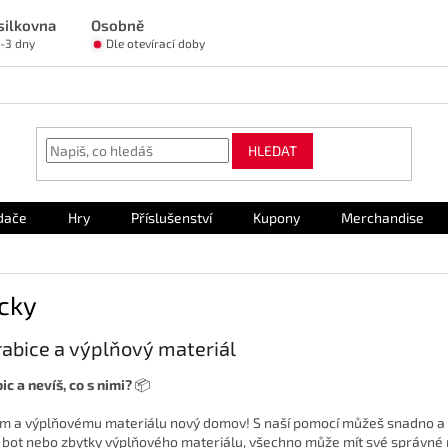
silkovna
Osobně
1-3 dny
Dle otevírací doby
HLEDAT
dače
Hry
Příslušenství
Kupony
Merchandise
cky
krabice a výplňový materiál
c a nevíš, co s nimi?
📦
cím a výplňovému materiálu nový domov! S naší pomocí můžeš snadno a ef
 bot nebo zbytky výplňového materiálu, všechno může mít své správné