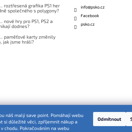
... roztřesená grafika PS1 her
info
@
psko.cz
ně společného s polygony?
Facebook
... nové hry pro PS1, PS2 a
psko.cz
nikají dodnes?
... paměťové karty změnily
 jak jsme hráli?
sou náš malý save point. Pomáhají webu
Odmítnout
 si důležité věci, zpříjemnit nákup a
 v chodu. Pokračováním na webu
Fotografie produktů jsou ilustrativní.