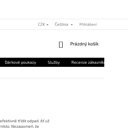
CZK
Čeština
Přihlášení
NÁKUPNÍ
Prázdný košík
KOŠÍK
Dárkové poukazy
Služby
Recenze zákazníků
O nás
ektivně třídit odpad. Ať už
 místo. Nezapomeň, že