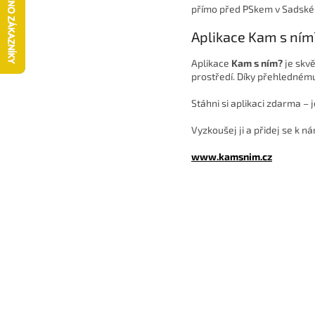
přímo před PSkem v Sadské 
Aplikace Kam s ním
Aplikace
Kam s ním?
je skvě
prostředí. Díky přehlednému
Stáhni si aplikaci zdarma – 
Vyzkoušej ji a přidej se k ná
www.kamsnim.cz