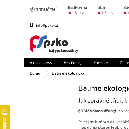
Přejít
Balíkovna
GLS
Zá
na
📦 DORUČENÍ:
1-3 dny
1-3 dny
obsah
info@psko.cz
Akce a slevy
Hry česky
Konzole
Ovla
Domů
Balíme ekologicky
Balíme ekologi
Jak správně třídit 
📦
Máš doma džungli z krabi
Přidej se k nám a dej krabi
máš doma starou krabici od