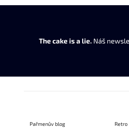
The cake is a lie.
Náš newslet
Z
á
p
a
t
Pařmenův blog
Retro 
í