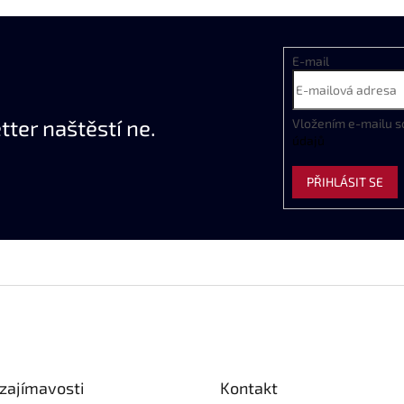
E-mail
ter naštěstí ne.
Vložením e-mailu s
údajů
PŘIHLÁSIT SE
zajímavosti
Kontakt