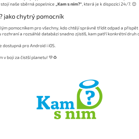
stojí naše sběrná popelnice
„Kam s ním?“
, která je k dispozici 24/7. 😊
? jako chytrý pomocník
lým pomocníkem pro všechny, kdo chtějí správně třídit odpad a přispět 
 rozhraní a rozsáhlé databázi snadno zjistíš, kam patří konkrétní druh
je dostupná pro Android i iOS.
m v boji za čistší planetu! 💚♻️