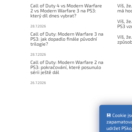
Call of Duty 4 vs Modern Warfare
Víš, že
2 vs Modern Warfare 3 na PS3:
má hod
který díl dnes vybrat?
Víš, že
PS3 vz
28.7.2026
Call of Duty: Modern Warfare 3 na
Víš, že
PS3: jak dopadlo finále původní
způsob,
trilogie?
28.7.2026
Call of Duty: Modern Warfare 2 na
PS3: pokračování, které posunulo
sérii ještě dál
26.7.2026
💾 Cookie j
zapamatovat
udržet PSko