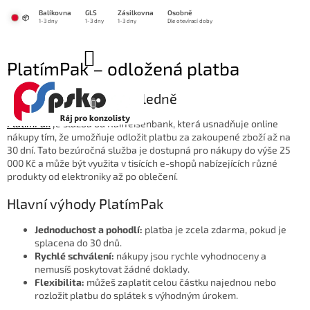
Přejít
Balíkovna
GLS
Zásilkovna
Osobně
na
📦
1-3 dny
1-3 dny
1-3 dny
Dle otevírací doby
obsah
NÁKUPNÍ
PlatímPak – odložená platba
KOŠÍK
Odložená platba přehledně
PlatímPak
je služba od Raiffeisenbank, která usnadňuje online
nákupy tím, že umožňuje odložit platbu za zakoupené zboží až na
30 dní. Tato bezúročná služba je dostupná pro nákupy do výše 25
000 Kč a může být využita v tisících e-shopů nabízejících různé
produkty od elektroniky až po oblečení.
Hlavní výhody PlatímPak
Jednoduchost a pohodlí:
platba je zcela zdarma, pokud je
splacena do 30 dnů.
Rychlé schválení:
nákupy jsou rychle vyhodnoceny a
nemusíš poskytovat žádné doklady.
Flexibilita:
můžeš zaplatit celou částku najednou nebo
rozložit platbu do splátek s výhodným úrokem.