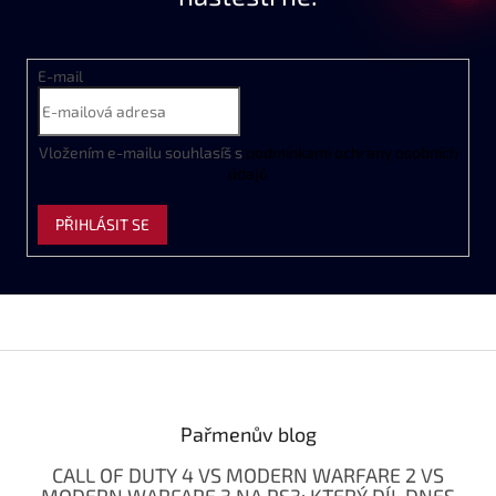
E-mail
Vložením e-mailu souhlasíš s
podmínkami ochrany osobních
údajů
PŘIHLÁSIT SE
Z
á
p
a
Pařmenův blog
t
CALL OF DUTY 4 VS MODERN WARFARE 2 VS
í