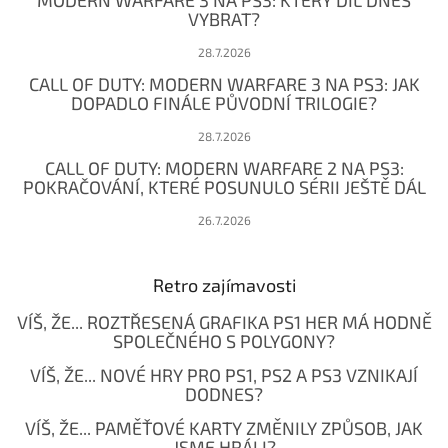
MODERN WARFARE 3 NA PS3: KTERÝ DÍL DNES
VYBRAT?
28.7.2026
CALL OF DUTY: MODERN WARFARE 3 NA PS3: JAK
DOPADLO FINÁLE PŮVODNÍ TRILOGIE?
28.7.2026
CALL OF DUTY: MODERN WARFARE 2 NA PS3:
POKRAČOVÁNÍ, KTERÉ POSUNULO SÉRII JEŠTĚ DÁL
26.7.2026
Retro zajímavosti
VÍŠ, ŽE... ROZTŘESENÁ GRAFIKA PS1 HER MÁ HODNĚ
SPOLEČNÉHO S POLYGONY?
VÍŠ, ŽE... NOVÉ HRY PRO PS1, PS2 A PS3 VZNIKAJÍ
DODNES?
VÍŠ, ŽE... PAMĚŤOVÉ KARTY ZMĚNILY ZPŮSOB, JAK
JSME HRÁLI?