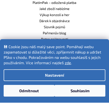
PlatímPak – odložená platba
Jaké zboží nabízíme
Výkup konzolí a her
Dárek k objednávce
Slovník pojmů
Pařmenův blog
Retro zajímavosti
Balíme ekologicky
💾 Cookie jsou náš malý save point. Pomáhají webu
zapamatovat si důležité věci, zpříjemnit nákup a udržet
PSko v chodu. Pokračováním na webu souhlasíš s jejich
používáním. Více informací najdeš
zde
.
Fotografie produktů jsou ilustrativní.
Nastavení
Vytvořil Shoptet
Odmítnout
Souhlasím
Copyright 2026
PSko.cz
. Všechna práva vyhrazena.