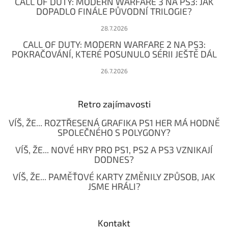
CALL OF DUTY: MODERN WARFARE 3 NA PS3: JAK
DOPADLO FINÁLE PŮVODNÍ TRILOGIE?
28.7.2026
CALL OF DUTY: MODERN WARFARE 2 NA PS3:
POKRAČOVÁNÍ, KTERÉ POSUNULO SÉRII JEŠTĚ DÁL
26.7.2026
Retro zajímavosti
VÍŠ, ŽE... ROZTŘESENÁ GRAFIKA PS1 HER MÁ HODNĚ
SPOLEČNÉHO S POLYGONY?
VÍŠ, ŽE... NOVÉ HRY PRO PS1, PS2 A PS3 VZNIKAJÍ
DODNES?
VÍŠ, ŽE... PAMĚŤOVÉ KARTY ZMĚNILY ZPŮSOB, JAK
JSME HRÁLI?
Kontakt