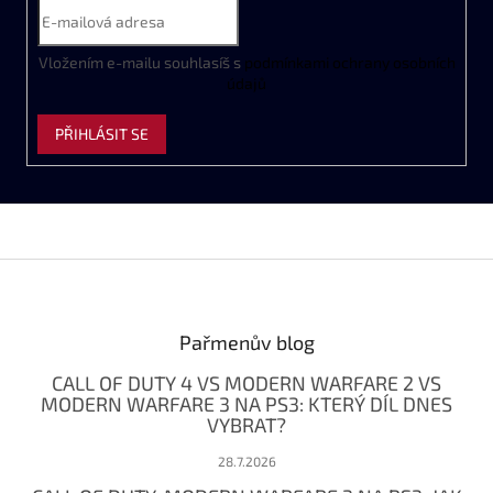
Vložením e-mailu souhlasíš s
podmínkami ochrany osobních
údajů
PŘIHLÁSIT SE
Z
á
p
a
Pařmenův blog
t
CALL OF DUTY 4 VS MODERN WARFARE 2 VS
í
MODERN WARFARE 3 NA PS3: KTERÝ DÍL DNES
VYBRAT?
28.7.2026