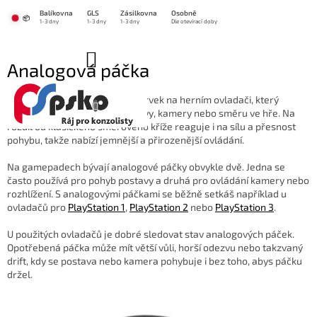
Přejít
Balíkovna
GLS
Zásilkovna
Osobně
na
📦
1-3 dny
1-3 dny
1-3 dny
Dle otevírací doby
obsah
NÁKUPNÍ
Analogová páčka
KOŠÍK
Analogová páčka
je ovládací prvek na herním ovladači, který
umožňuje plynulý pohyb postavy, kamery nebo směru ve hře. Na
rozdíl od klasického směrového kříže reaguje i na sílu a přesnost
pohybu, takže nabízí jemnější a přirozenější ovládání.
Na gamepadech bývají analogové páčky obvykle dvě. Jedna se
často používá pro pohyb postavy a druhá pro ovládání kamery nebo
rozhlížení. S analogovými páčkami se běžně setkáš například u
ovladačů pro
PlayStation 1
,
PlayStation 2
nebo
PlayStation 3
.
U použitých ovladačů je dobré sledovat stav analogových páček.
Opotřebená páčka může mít větší vůli, horší odezvu nebo takzvaný
drift, kdy se postava nebo kamera pohybuje i bez toho, abys páčku
držel.