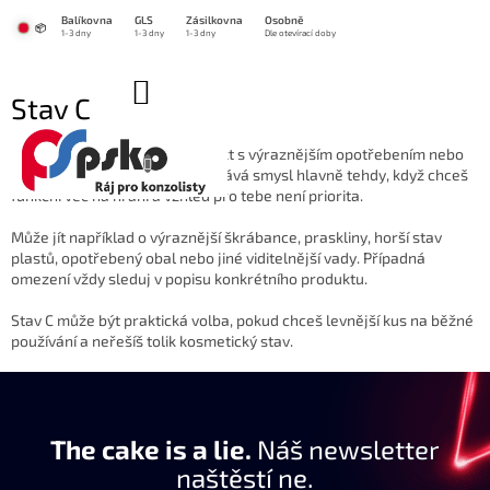
Přejít
Balíkovna
GLS
Zásilkovna
Osobně
na
📦
1-3 dny
1-3 dny
1-3 dny
Dle otevírací doby
obsah
NÁKUPNÍ
Stav C
KOŠÍK
Stav C
označuje použitý produkt s výraznějším opotřebením nebo
horším vzhledem. Takový kus dává smysl hlavně tehdy, když chceš
funkční věc na hraní a vzhled pro tebe není priorita.
Může jít například o výraznější škrábance, praskliny, horší stav
plastů, opotřebený obal nebo jiné viditelnější vady. Případná
omezení vždy sleduj v popisu konkrétního produktu.
Stav C může být praktická volba, pokud chceš levnější kus na běžné
používání a neřešíš tolik kosmetický stav.
The cake is a lie.
Náš newsletter
naštěstí ne.