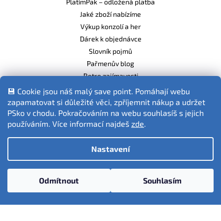
PlatímPak – odložená platba
Jaké zboží nabízíme
Výkup konzolí a her
Dárek k objednávce
Slovník pojmů
Pařmenův blog
Retro zajímavosti
Balíme ekologicky
💾 Cookie jsou náš malý save point. Pomáhají webu
zapamatovat si důležité věci, zpříjemnit nákup a udržet
PSko v chodu. Pokračováním na webu souhlasíš s jejich
používáním. Více informací najdeš
zde
.
Fotografie produktů jsou ilustrativní.
Nastavení
Vytvořil Shoptet
Odmítnout
Souhlasím
Copyright 2026
PSko.cz
. Všechna práva vyhrazena.