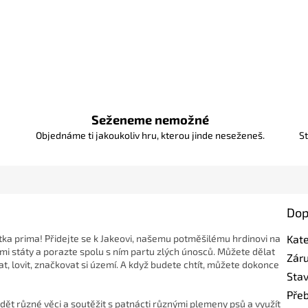
Seženeme nemožné
Objednáme ti jakoukoliv hru, kterou jinde neseženeš.
St
Dop
ka prima! Přidejte se k Jakeovi, našemu potměšilému hrdinovi na
Kat
i státy a porazte spolu s ním partu zlých únosců. Můžete dělat
Zár
t, lovit, značkovat si území.
A když budete chtít, můžete dokonce
Sta
Pře
ět různé věci a soutěžit s patnácti různými plemeny psů a využít