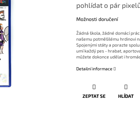
pohlídat o pár pixelů
Možnosti doručení
Žádná škola, žádné domácí práce!
našemu potměšilému hrdinovi n
Spojenými státy a porazte spolu
umí každý pes - hrabat, aportovat
můžete dokonce udělat i hromádk
Detailní informace
ZEPTAT SE
HLÍDAT