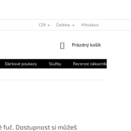
CZK
Čeština
Přihlášení
NÁKUPNÍ
Prázdný košík
KOŠÍK
Dárkové poukazy
Služby
Recenze zákazníků
O nás
 fuč. Dostupnost si můžeš