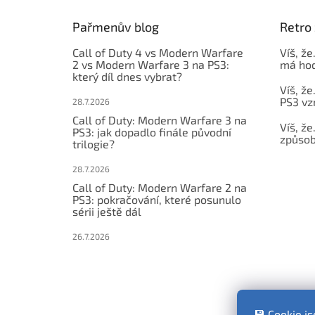
t
Pařmenův blog
Retro 
í
Call of Duty 4 vs Modern Warfare
Víš, že
2 vs Modern Warfare 3 na PS3:
má hod
který díl dnes vybrat?
Víš, že
PS3 vz
28.7.2026
Call of Duty: Modern Warfare 3 na
Víš, že
PS3: jak dopadlo finále původní
způsob,
trilogie?
28.7.2026
Call of Duty: Modern Warfare 2 na
PS3: pokračování, které posunulo
sérii ještě dál
26.7.2026
💾 Cookie j