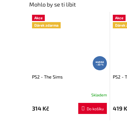
Mohlo by se ti líbit
Akce
Akce
Dárek zdarma
Dárek 
449 Kč
–30 %
PS2 - The Sims
PS2 - 
Skladem
314 Kč
419 
Do košíku