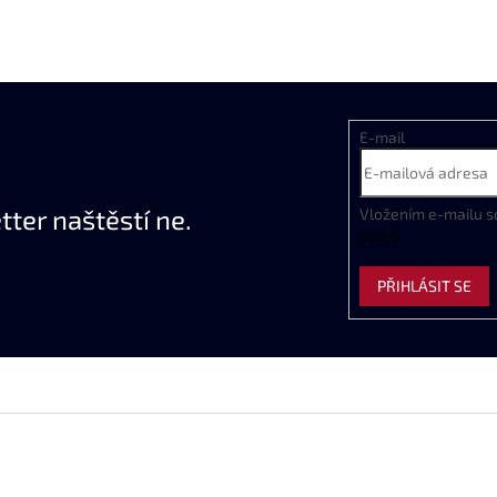
E-mail
ter naštěstí ne.
Vložením e-mailu s
údajů
PŘIHLÁSIT SE