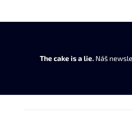
The cake is a lie.
Náš newslet
Z
á
p
a