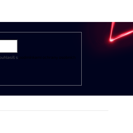
ouhlasíš s
podmínkami ochrany osobních