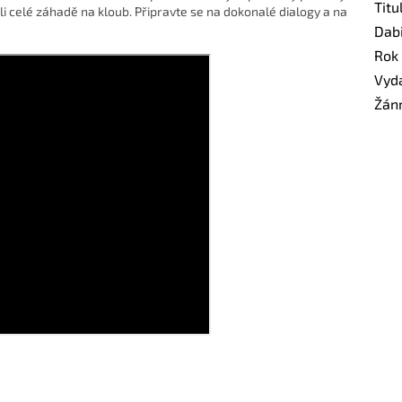
Titu
li celé záhadě na kloub. Připravte se na dokonalé dialogy a na
Dab
Rok
Vyd
Žán