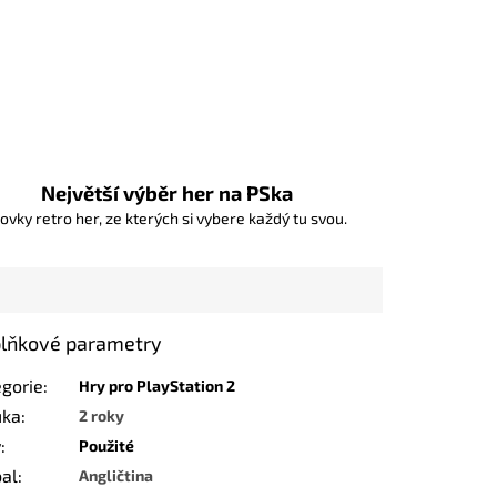
Největší výběr her na PSka
ovky retro her, ze kterých si vybere každý tu svou.
lňkové parametry
egorie
:
Hry pro PlayStation 2
uka
:
2 roky
v
:
Použité
bal
:
Angličtina