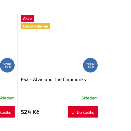
Akce
Dárek zdarma
599 Kč
749 Kč
–30 %
–30 %
PS2 - Alvin and The Chipmunks
Skladem
Skladem
524 Kč
košíku
Do košíku