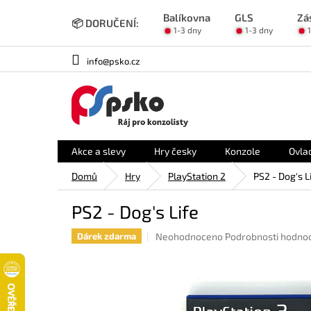
Přejít
Balíkovna
GLS
Zá
na
📦 DORUČENÍ:
1-3 dny
1-3 dny
obsah
info@psko.cz
Akce a slevy
Hry česky
Konzole
Ovla
Domů
Hry
PlayStation 2
PS2 - Dog's L
PS2 - Dog's Life
Průměrné
Neohodnoceno
Podrobnosti hodno
Dárek zdarma
hodnocení
produktu
je
0,0
z