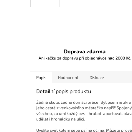
Doprava zdarma
Ani kačku za dopravu při objednávce nad 2000 Kč.
Popis
Hodnocení
Diskuze
Detailní popis produktu
Žádná škola, žádné domácí práce! Být psem je zkrát
jeho cestě z venkovského městečka napříč Spojeným
všechno, co umí každý pes - hrabat, aportovat, plava
udělat i hromádku na ulici.
Uvidíte svět kolem sebe psíma očima. Můžete provád