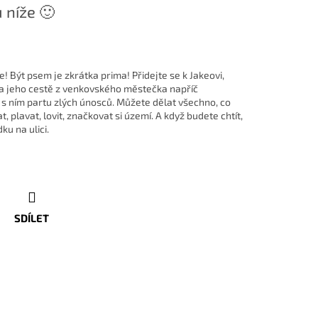
 níže 🙂
 Být psem je zkrátka prima! Přidejte se k Jakeovi,
a jeho cestě z venkovského městečka napříč
 s ním partu zlých únosců. Můžete dělat všechno, co
, plavat, lovit, značkovat si území.
A když budete chtít,
u na ulici.
SDÍLET