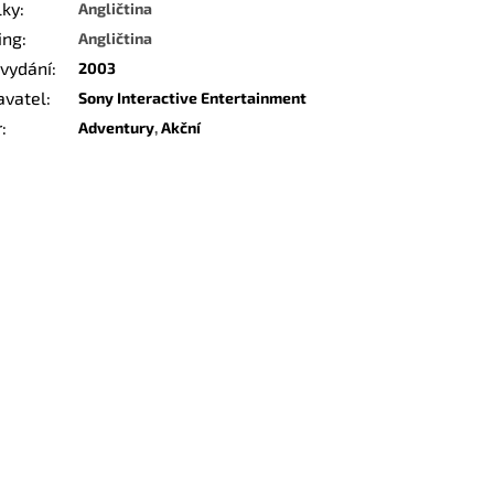
lky
:
Angličtina
ing
:
Angličtina
 vydání
:
2003
avatel
:
Sony Interactive Entertainment
r
:
Adventury
,
Akční