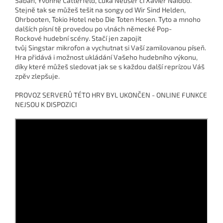
Saban, Yvonne Catterfeld, Luka Neuser či Xavier Naidoo.
Stejně tak se můžeš tešit na songy od Wir Sind Helden,
Ohrbooten, Tokio Hotel nebo Die Toten Hosen. Tyto a mnoho
dalších písní tě provedou po vlnách německé Pop-
Rockové hudební scény. Stačí jen zapojit
tvůj Singstar mikrofon a vychutnat si Vaší zamilovanou píseň.
Hra přidává i možnost ukládání Vašeho hudebního výkonu,
díky které můžeš sledovat jak se s každou další reprízou Váš
zpěv zlepšuje.
PROVOZ SERVERŮ TÉTO HRY BYL UKONČEN - ONLINE FUNKCE
NEJSOU K DISPOZICI