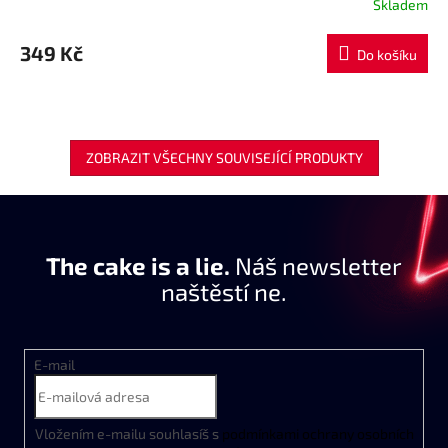
Skladem
349 Kč
Do košíku
ZOBRAZIT VŠECHNY SOUVISEJÍCÍ PRODUKTY
The cake is a lie.
Náš newsletter
naštěstí ne.
E-mail
Vložením e-mailu souhlasíš s
podmínkami ochrany osobních