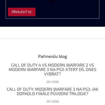
údajů
PŘIHLÁSIT SE
Z
á
p
a
Pařmenův blog
t
CALL OF DUTY 4 VS MODERN WARFARE 2 VS
í
MODERN WARFARE 3 NA PS3: KTERÝ DÍL DNES
VYBRAT?
28.7.2026
CALL OF DUTY: MODERN WARFARE 3 NA PS3: JAK
DOPADLO FINÁLE PŮVODNÍ TRILOGIE?
28.7.2026