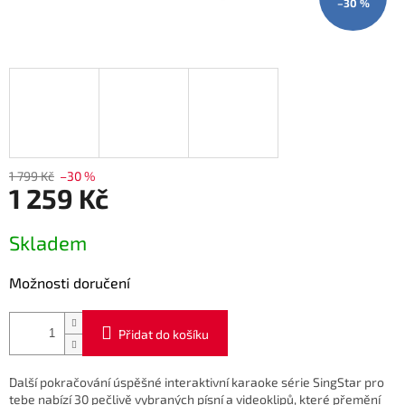
–30 %
1 799 Kč
–30 %
1 259 Kč
Měrná
Skladem
cena:
Možnosti doručení
Přidat do košíku
Další pokračování úspěšné interaktivní karaoke série
SingStar
pro
tebe nabízí 30 pečlivě vybraných písní a videoklipů, které přemění