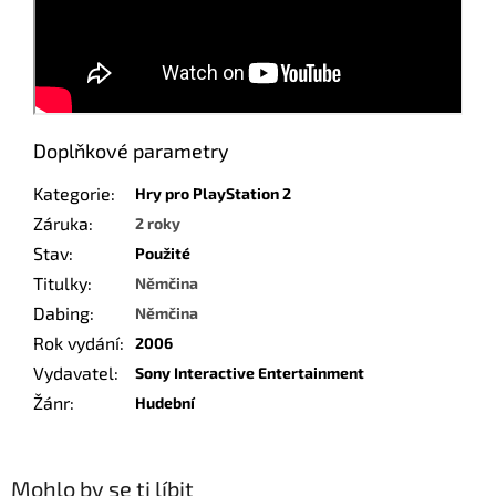
Doplňkové parametry
Kategorie
:
Hry pro PlayStation 2
Záruka
:
2 roky
Stav
:
Použité
Titulky
:
Němčina
Dabing
:
Němčina
Rok vydání
:
2006
Vydavatel
:
Sony Interactive Entertainment
Žánr
:
Hudební
Mohlo by se ti líbit