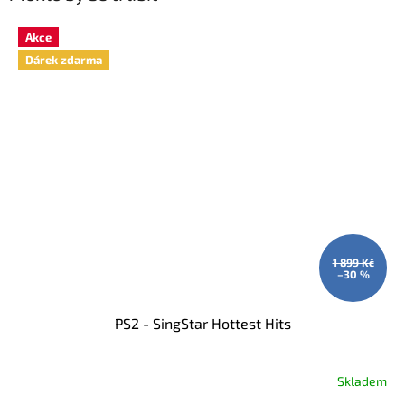
Akce
Dárek zdarma
1 899 Kč
–30 %
PS2 - SingStar Hottest Hits
Skladem