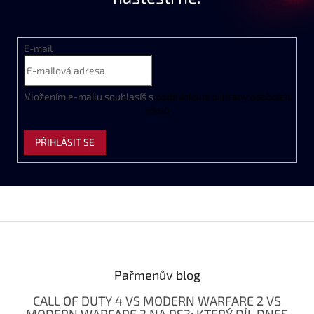
E-mail
Vložením e-mailu souhlasíš s
podmínkami ochrany osobních
údajů
PŘIHLÁSIT SE
Z
á
p
a
Pařmenův blog
t
CALL OF DUTY 4 VS MODERN WARFARE 2 VS
í