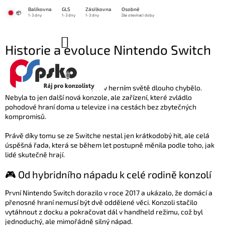
Přejít
Balíkovna
GLS
Zásilkovna
Osobně
na
📦
1-3 dny
1-3 dny
1-3 dny
Dle otevírací doby
obsah
NÁKUPNÍ
Historie a evoluce Nintendo Switch
KOŠÍK
22.3.2024
Nintendo Switch trefil něco, co v herním světě dlouho chybělo.
Nebyla to jen další nová konzole, ale zařízení, které zvládlo
pohodové hraní doma u televize i na cestách bez zbytečných
kompromisů.
Právě díky tomu se ze Switche nestal jen krátkodobý hit, ale celá
úspěšná řada, která se během let postupně měnila podle toho, jak
lidé skutečně hrají.
🎮 Od hybridního nápadu k celé rodině konzolí
První Nintendo Switch dorazilo v roce 2017 a ukázalo, že domácí a
přenosné hraní nemusí být dvě oddělené věci. Konzoli stačilo
vytáhnout z docku a pokračovat dál v handheld režimu, což byl
jednoduchý, ale mimořádně silný nápad.