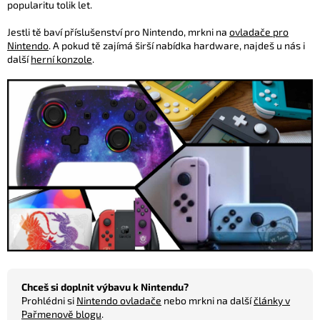
popularitu tolik let.
Jestli tě baví příslušenství pro Nintendo, mrkni na
ovladače pro
Nintendo
. A pokud tě zajímá širší nabídka hardware, najdeš u nás i
další
herní konzole
.
Chceš si doplnit výbavu k Nintendu?
Prohlédni si
Nintendo ovladače
nebo mrkni na další
články v
Pařmenově blogu
.