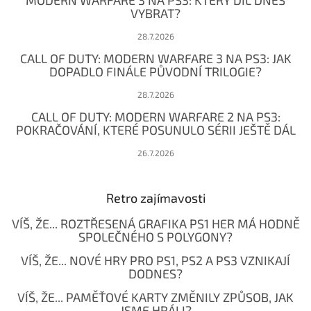
MODERN WARFARE 3 NA PS3: KTERÝ DÍL DNES
VYBRAT?
28.7.2026
CALL OF DUTY: MODERN WARFARE 3 NA PS3: JAK
DOPADLO FINÁLE PŮVODNÍ TRILOGIE?
28.7.2026
CALL OF DUTY: MODERN WARFARE 2 NA PS3:
POKRAČOVÁNÍ, KTERÉ POSUNULO SÉRII JEŠTĚ DÁL
26.7.2026
Retro zajímavosti
VÍŠ, ŽE... ROZTŘESENÁ GRAFIKA PS1 HER MÁ HODNĚ
SPOLEČNÉHO S POLYGONY?
VÍŠ, ŽE... NOVÉ HRY PRO PS1, PS2 A PS3 VZNIKAJÍ
DODNES?
VÍŠ, ŽE... PAMĚŤOVÉ KARTY ZMĚNILY ZPŮSOB, JAK
JSME HRÁLI?