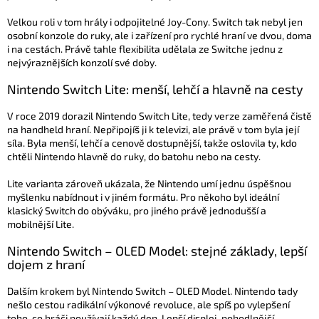
Velkou roli v tom hrály i odpojitelné Joy-Cony. Switch tak nebyl jen
osobní konzole do ruky, ale i zařízení pro rychlé hraní ve dvou, doma
i na cestách. Právě tahle flexibilita udělala ze Switche jednu z
nejvýraznějších konzolí své doby.
Nintendo Switch Lite: menší, lehčí a hlavně na cesty
V roce 2019 dorazil Nintendo Switch Lite, tedy verze zaměřená čistě
na handheld hraní. Nepřipojíš ji k televizi, ale právě v tom byla její
síla. Byla menší, lehčí a cenově dostupnější, takže oslovila ty, kdo
chtěli Nintendo hlavně do ruky, do batohu nebo na cesty.
Lite varianta zároveň ukázala, že Nintendo umí jednu úspěšnou
myšlenku nabídnout i v jiném formátu. Pro někoho byl ideální
klasický Switch do obýváku, pro jiného právě jednodušší a
mobilnější Lite.
Nintendo Switch – OLED Model: stejné základy, lepší
dojem z hraní
Dalším krokem byl Nintendo Switch – OLED Model. Nintendo tady
nešlo cestou radikální výkonové revoluce, ale spíš po vylepšení
toho, co hráči používají každý den. Lepší displej, pohodlnější