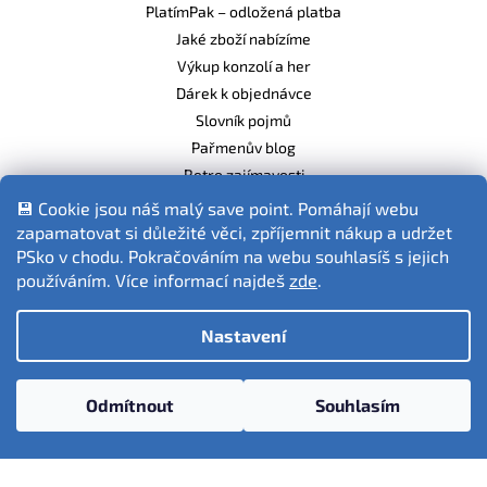
PlatímPak – odložená platba
Jaké zboží nabízíme
Výkup konzolí a her
Dárek k objednávce
Slovník pojmů
Pařmenův blog
Retro zajímavosti
Balíme ekologicky
💾 Cookie jsou náš malý save point. Pomáhají webu
zapamatovat si důležité věci, zpříjemnit nákup a udržet
PSko v chodu. Pokračováním na webu souhlasíš s jejich
používáním. Více informací najdeš
zde
.
Fotografie produktů jsou ilustrativní.
Nastavení
Vytvořil Shoptet
Odmítnout
Souhlasím
Copyright 2026
PSko.cz
. Všechna práva vyhrazena.