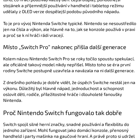
stojánek a příjemnější používání v handheld i tabletop režimu
udělaly z OLED verze dospělejší podobu původního nápadu.
To je pro vývoj Nintenda Switche typické. Nintendo se nesoustředilo
jen na čísla a výkon, ale hlavně na to, jak se konzole používá v praxi
a proč se k ní hráči rádi vracejí.
Místo „Switch Pro“ nakonec přišla další generace
Kolem názvu Nintendo Switch Pro se roky točilo spoustu spekulací,
ale oficiálně takový model nikdy nepřišel. Místo toho se éra první
rodiny Switche postupně uzavřela a navázala na ni další generace.
Z dnešního pohledu je dobře vidět, že úspěch Switche nestál jen na
výkonu. Důležitý byl hlavně nápad, jednoduchost a schopnost
oslovit děti, rodiče, příležitostné hráče i dlouholeté fanoušky
Nintenda.
Proč Nintendo Switch fungovalo tak dobře
Switch spojil silné herní značky, snadné používání a flexibilitu do
jednoho zařízení. Mohl fungovat jako domácí konzole, přenosný
handheld i party mašinka na gaučové hraní. A právě proto si udržel