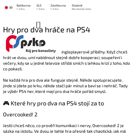
Přejít
Balíkovna
GLS
Zásilkovna
Osobně
na
📦
1-3 dny
1-3 dny
1-3 dny
Dle otevírací doby
obsah
NÁKUPNÍ
Hry pro dva hráče na PS4
KOŠÍK
6.2.2024
PS4 není jen konzole na velké singleplayerové příběhy. Když chceš
hrát ve dvou, umí nabídnout stejně dobře kooperaci, soupeření i
večery, kdy se u jedné televize střídá smích s lehkou krizí z toho, kdo
co pokazil.
Ne každá hra pro dva ale funguje stejně. Někde spolupracujete,
jinde si jdete po krku, někde stačí pár minut a baví se i nehráč. Tady
je výběr PS4 her, které mají pro dva hráče pořád smysl.
🎮 Které hry pro dva na PS4 stojí za to
Overcooked! 2
Jestli chceš něco, co prověří komunikaci i nervy, Overcooked! 2 je
sázka na jistotu. Ve dvou je tahle hra přesně tak chaotická, jak má