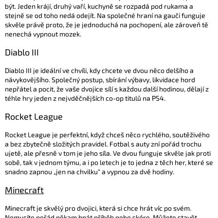
být. Jeden krájí, druhý vaří, kuchyně se rozpadá pod rukama a
stejně se od toho nedá odejít. Na společné hraní na gauči funguje
skvěle právě proto, že je jednoduchá na pochopení, ale zároveň tě
nenechá vypnout mozek.
Diablo III
Diablo III je ideální ve chvíli, kdy chcete ve dvou něco delšího a
návykovějšího. Společný postup, sbírání výbavy, likvidace hord
nepřátel a pocit, že vaše dvojice sílí s každou další hodinou, dělají z
téhle hry jeden z nejvděčnějších co-op titulů na PS4.
Rocket League
Rocket League je perfektní, když chceš něco rychlého, soutěživého
a bez zbytečně složitých pravidel. Fotbal s auty zní pořád trochu
ujetě, ale přesně v tom je jeho síla. Ve dvou funguje skvěle jak proti
sobě, tak v jednom týmu, a i po letech je to jedna z těch her, které se
snadno zapnou „jen na chvilku“ a vypnou za dvě hodiny.
Minecraft
Minecraft je skvělý pro dvojici, která si chce hrát víc po svém.
Nemusíte pořád někam hnát příběh nebo skóre. Můžete stavět,