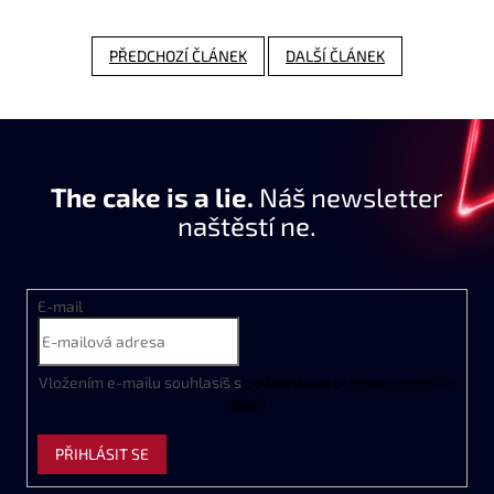
PŘEDCHOZÍ ČLÁNEK
DALŠÍ ČLÁNEK
The cake is a lie.
Náš newsletter
naštěstí ne.
E-mail
Vložením e-mailu souhlasíš s
podmínkami ochrany osobních
údajů
PŘIHLÁSIT SE