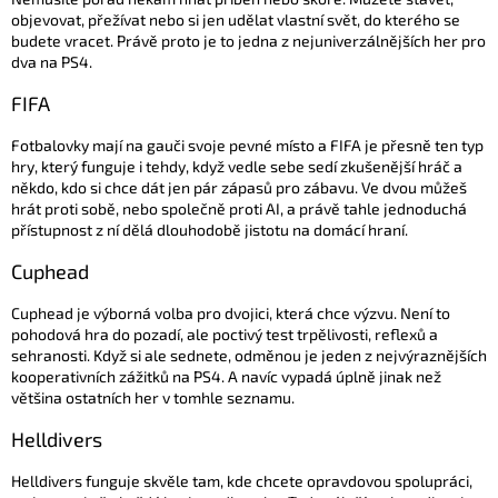
objevovat, přežívat nebo si jen udělat vlastní svět, do kterého se
budete vracet. Právě proto je to jedna z nejuniverzálnějších her pro
dva na PS4.
FIFA
Fotbalovky mají na gauči svoje pevné místo a FIFA je přesně ten typ
hry, který funguje i tehdy, když vedle sebe sedí zkušenější hráč a
někdo, kdo si chce dát jen pár zápasů pro zábavu. Ve dvou můžeš
hrát proti sobě, nebo společně proti AI, a právě tahle jednoduchá
přístupnost z ní dělá dlouhodobě jistotu na domácí hraní.
Cuphead
Cuphead je výborná volba pro dvojici, která chce výzvu. Není to
pohodová hra do pozadí, ale poctivý test trpělivosti, reflexů a
sehranosti. Když si ale sednete, odměnou je jeden z nejvýraznějších
kooperativních zážitků na PS4. A navíc vypadá úplně jinak než
většina ostatních her v tomhle seznamu.
Helldivers
Helldivers funguje skvěle tam, kde chcete opravdovou spolupráci,