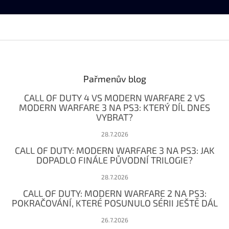
Z
á
p
a
Pařmenův blog
t
CALL OF DUTY 4 VS MODERN WARFARE 2 VS
í
MODERN WARFARE 3 NA PS3: KTERÝ DÍL DNES
VYBRAT?
28.7.2026
CALL OF DUTY: MODERN WARFARE 3 NA PS3: JAK
DOPADLO FINÁLE PŮVODNÍ TRILOGIE?
28.7.2026
CALL OF DUTY: MODERN WARFARE 2 NA PS3:
POKRAČOVÁNÍ, KTERÉ POSUNULO SÉRII JEŠTĚ DÁL
26.7.2026