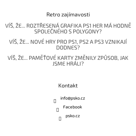
Retro zajímavosti
VÍŠ, ŽE... ROZTŘESENÁ GRAFIKA PS1 HER MÁ HODNĚ
SPOLEČNÉHO S POLYGONY?
VÍŠ, ŽE... NOVÉ HRY PRO PS1, PS2 A PS3 VZNIKAJÍ
DODNES?
VÍŠ, ŽE... PAMĚŤOVÉ KARTY ZMĚNILY ZPŮSOB, JAK
JSME HRÁLI?
Kontakt
info
@
psko.cz
Facebook
psko.cz