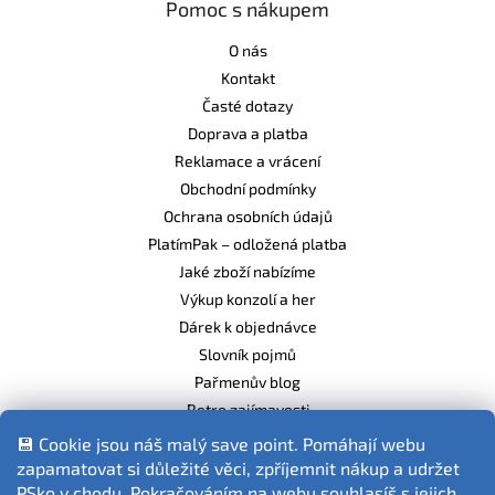
Pomoc s nákupem
O nás
Kontakt
Časté dotazy
Doprava a platba
Reklamace a vrácení
Obchodní podmínky
Ochrana osobních údajů
PlatímPak – odložená platba
Jaké zboží nabízíme
Výkup konzolí a her
Dárek k objednávce
Slovník pojmů
Pařmenův blog
Retro zajímavosti
Balíme ekologicky
💾 Cookie jsou náš malý save point. Pomáhají webu
zapamatovat si důležité věci, zpříjemnit nákup a udržet
PSko v chodu. Pokračováním na webu souhlasíš s jejich