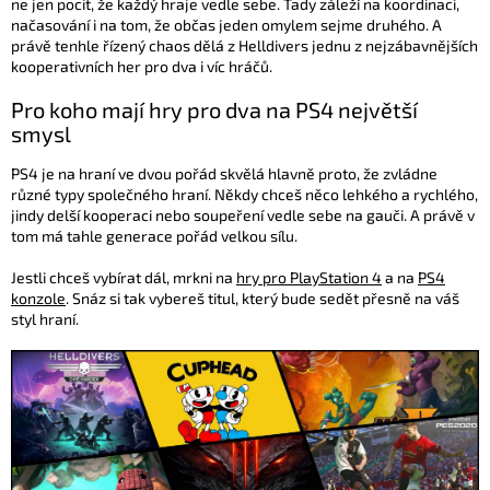
ne jen pocit, že každý hraje vedle sebe. Tady záleží na koordinaci,
načasování i na tom, že občas jeden omylem sejme druhého. A
právě tenhle řízený chaos dělá z Helldivers jednu z nejzábavnějších
kooperativních her pro dva i víc hráčů.
Pro koho mají hry pro dva na PS4 největší
smysl
PS4 je na hraní ve dvou pořád skvělá hlavně proto, že zvládne
různé typy společného hraní. Někdy chceš něco lehkého a rychlého,
jindy delší kooperaci nebo soupeření vedle sebe na gauči. A právě v
tom má tahle generace pořád velkou sílu.
Jestli chceš vybírat dál, mrkni na
hry pro PlayStation 4
a na
PS4
konzole
. Snáz si tak vybereš titul, který bude sedět přesně na váš
styl hraní.