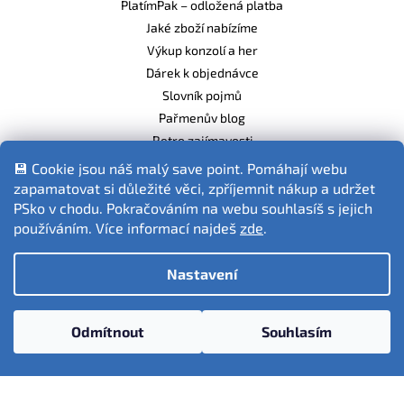
PlatímPak – odložená platba
Jaké zboží nabízíme
Výkup konzolí a her
Dárek k objednávce
Slovník pojmů
Pařmenův blog
Retro zajímavosti
Balíme ekologicky
💾 Cookie jsou náš malý save point. Pomáhají webu
zapamatovat si důležité věci, zpříjemnit nákup a udržet
PSko v chodu. Pokračováním na webu souhlasíš s jejich
používáním. Více informací najdeš
zde
.
Fotografie produktů jsou ilustrativní.
Nastavení
Vytvořil Shoptet
Odmítnout
Souhlasím
Copyright 2026
PSko.cz
. Všechna práva vyhrazena.