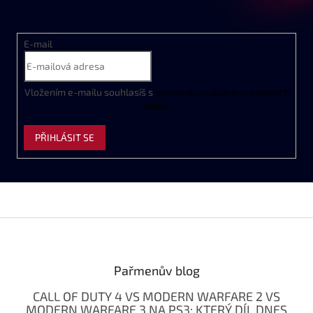
E-mail
Vložením e-mailu souhlasíš s
podmínkami ochrany osobních
údajů
PŘIHLÁSIT SE
Z
á
p
a
Pařmenův blog
t
CALL OF DUTY 4 VS MODERN WARFARE 2 VS
í
MODERN WARFARE 3 NA PS3: KTERÝ DÍL DNES