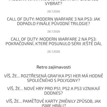
VYBRAT?
28.7.2026
CALL OF DUTY: MODERN WARFARE 3 NA PS3: JAK
DOPADLO FINÁLE PŮVODNÍ TRILOGIE?
28.7.2026
CALL OF DUTY: MODERN WARFARE 2 NA PS3:
POKRAČOVÁNÍ, KTERÉ POSUNULO SÉRII JEŠTĚ DÁL
26.7.2026
Retro zajímavosti
VÍŠ, ŽE... ROZTŘESENÁ GRAFIKA PS1 HER MÁ HODNĚ
SPOLEČNÉHO S POLYGONY?
VÍŠ, ŽE... NOVÉ HRY PRO PS1, PS2 A PS3 VZNIKAJÍ
DODNES?
VÍŠ, ŽE... PAMĚŤOVÉ KARTY ZMĚNILY ZPŮSOB, JAK
JSME HRÁLI?