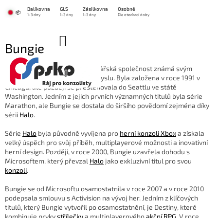
Přejít
Balíkovna
GLS
Zásilkovna
Osobně
na
📦
1-3 dny
1-3 dny
1-3 dny
Dle otevírací doby
obsah
NÁKUPNÍ
Bungie
KOŠÍK
Bungie
je americká herní vývojářská společnost známá svým
přínosem k videohernímu průmyslu. Byla založena v roce 1991 v
Chicagu, ale později se přestěhovala do Seattlu ve státě
Washington. Jedním z jejich prvních významných titulů byla série
Marathon, ale Bungie se dostala do širšího povědomí zejména díky
sérii
Halo
.
Série
Halo
byla původně vyvíjena pro
herní konzoli Xbox
a získala
velký úspěch pro svůj příběh, multiplayerové možnosti a inovativní
herní design. Později, v roce 2000, Bungie uzavřela dohodu s
Microsoftem, který převzal
Halo
jako exkluzivní titul pro svou
konzoli
.
Bungie se od Microsoftu osamostatnila v roce 2007 a v roce 2010
podepsala smlouvu s Activision na vývoj her. Jedním z klíčových
titulů, který Bungie vytvořil po osamostatnění, je Destiny, které
kombinuje prvky
střílečky
a multiplayerového
akční RPG
. V roce