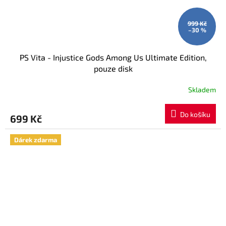
999 Kč
–30 %
PS Vita - Injustice Gods Among Us Ultimate Edition,
pouze disk
Skladem
Do košíku
699 Kč
Dárek zdarma