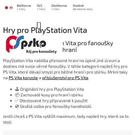
Přejít
Balíkovna
GLS
Zásilkovna
Osobně
na
📦
1-3 dny
1-3 dny
1-3 dny
Dle otevírací doby
obsah
NÁKUPNÍ
Hry pro PlayStation Vita
KOŠÍK
🎮 Hry pro PlayStation Vita pro fanoušky
špičkového handheld hraní
PlayStation Vita nabídla přenosné hraní na úplně jiné úrovni a
dodnes má svoje věrné fanoušky. V téhle kategorii najdeš hry pro
PS Vita, které dávají smysl pro běžné hraní i pro sbírku. Mrkni taky
na
PS Vita konzole
a
příslušenství pro PS Vita
.
🕹️ Originální hry pro PlayStation Vita
📦 Zachovalé kusy pro hraní i sbírku
✅ Otestované hry připravené k použití
💿 Skvělá volba pro fanoušky handheldů
Jestli chceš z PS Vita vytěžit maximum, tady najdeš hry, které za to
stojí.
Ř