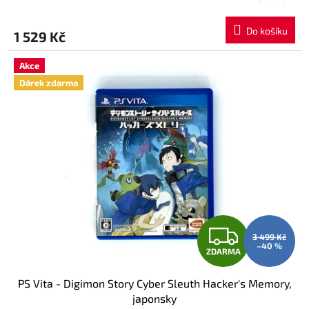
Do košíku
1 529 Kč
Akce
Dárek zdarma
Z
3 499 Kč
–40 %
ZDARMA
D
PS Vita - Digimon Story Cyber Sleuth Hacker's Memory,
A
japonsky