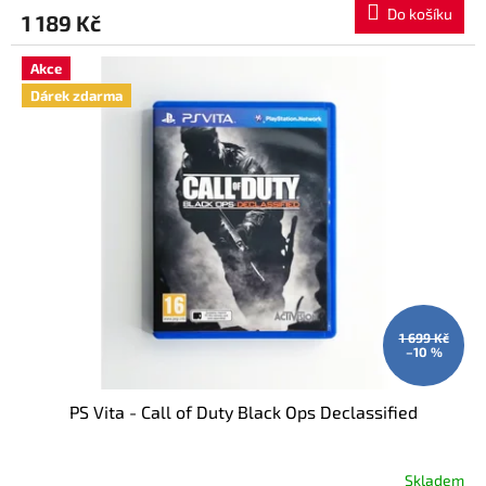
produktu
Do košíku
1 189 Kč
je
5,0
z
Akce
5
Dárek zdarma
hvězdiček.
1 699 Kč
–10 %
PS Vita - Call of Duty Black Ops Declassified
Skladem