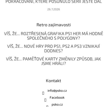
POKRAČOVÁNÍ, KTERÉ POSUNULO SÉRII JEŠTĚ DÁL
26.7.2026
Retro zajímavosti
VÍŠ, ŽE... ROZTŘESENÁ GRAFIKA PS1 HER MÁ HODNĚ
SPOLEČNÉHO S POLYGONY?
VÍŠ, ŽE... NOVÉ HRY PRO PS1, PS2 A PS3 VZNIKAJÍ
DODNES?
VÍŠ, ŽE... PAMĚŤOVÉ KARTY ZMĚNILY ZPŮSOB, JAK
JSME HRÁLI?
Kontakt
info
@
psko.cz
Facebook
psko.cz