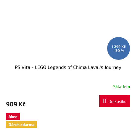
1 299 Kč
–30 %
PS Vita - LEGO Legends of Chima Laval's Journey
Skladem
Do košíku
909 Kč
Akce
Dárek zdarma