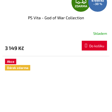
Z
4 499 Kč
–30 %
ZDARMA
D
PS Vita - God of War Collection
A
R
Skladem
M
Do košíku
3 149 Kč
A
Akce
Dárek zdarma