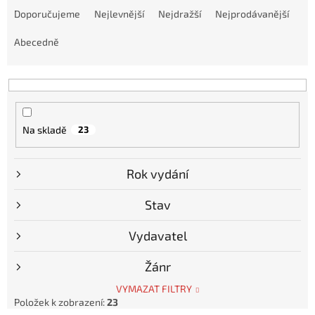
a
Doporučujeme
Nejlevnější
Nejdražší
Nejprodávanější
z
e
Abecedně
n
í
p
r
o
Na skladě
23
d
u
k
Rok vydání
t
ů
Stav
Vydavatel
Žánr
VYMAZAT FILTRY
Položek k zobrazení:
23