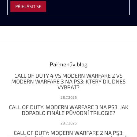
PŘIHLÁSIT SE
Z
á
p
a
Pařmenův blog
t
CALL OF DUTY 4 VS MODERN WARFARE 2 VS
í
MODERN WARFARE 3 NA PS3: KTERÝ DÍL DNES
VYBRAT?
28.7.2026
CALL OF DUTY: MODERN WARFARE 3 NA PS3: JAK
DOPADLO FINÁLE PŮVODNÍ TRILOGIE?
28.7.2026
CALL OF DUTY: MODERN WARFARE 2 NA PS3: