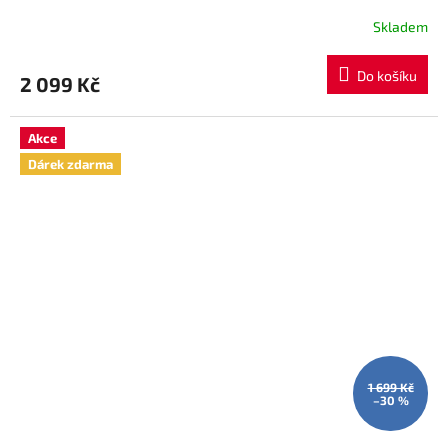
R
Skladem
M
Do košíku
2 099 Kč
A
Akce
Dárek zdarma
1 699 Kč
–30 %