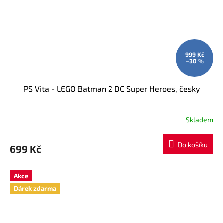
999 Kč
–30 %
PS Vita - LEGO Batman 2 DC Super Heroes, česky
Skladem
Do košíku
699 Kč
Akce
Dárek zdarma