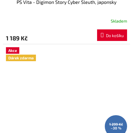
PS Vita - Digimon Story Cyber Sleuth, japonsky
Skladem
Do košíku
1 189 Kč
Akce
Dárek zdarma
1 299 Kč
–30 %