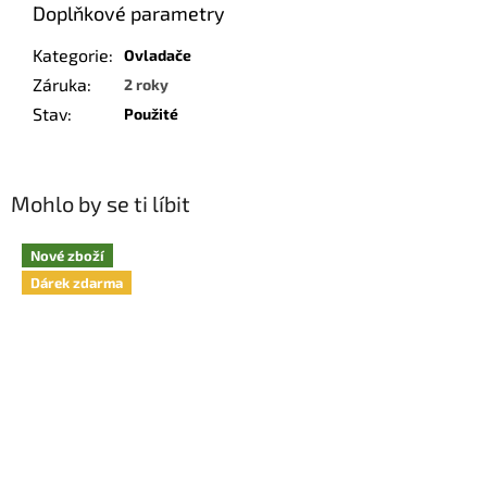
Doplňkové parametry
Kategorie
:
Ovladače
Záruka
:
2 roky
Stav
:
Použité
Mohlo by se ti líbit
Nové zboží
Dárek zdarma