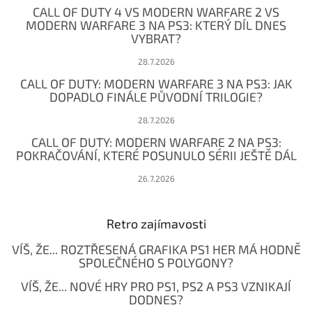
t
CALL OF DUTY 4 VS MODERN WARFARE 2 VS
í
MODERN WARFARE 3 NA PS3: KTERÝ DÍL DNES
VYBRAT?
28.7.2026
CALL OF DUTY: MODERN WARFARE 3 NA PS3: JAK
DOPADLO FINÁLE PŮVODNÍ TRILOGIE?
28.7.2026
CALL OF DUTY: MODERN WARFARE 2 NA PS3:
POKRAČOVÁNÍ, KTERÉ POSUNULO SÉRII JEŠTĚ DÁL
26.7.2026
Retro zajímavosti
VÍŠ, ŽE... ROZTŘESENÁ GRAFIKA PS1 HER MÁ HODNĚ
SPOLEČNÉHO S POLYGONY?
VÍŠ, ŽE... NOVÉ HRY PRO PS1, PS2 A PS3 VZNIKAJÍ
DODNES?