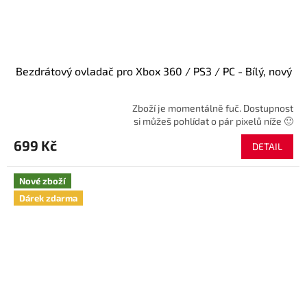
Bezdrátový ovladač pro Xbox 360 / PS3 / PC - Bílý, nový
Zboží je momentálně fuč. Dostupnost
Průměrné
si můžeš pohlídat o pár pixelů níže 🙂
hodnocení
produktu
699 Kč
DETAIL
je
5,0
z
Nové zboží
5
Dárek zdarma
hvězdiček.