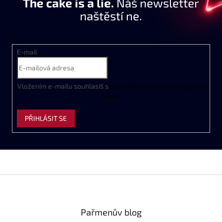
The cake is a lie.
Náš newsletter
naštěstí ne.
E-mail
Vložením e-mailu souhlasíš s
podmínkami ochrany osobních
údajů
PŘIHLÁSIT SE
Z
á
p
a
Pařmenův blog