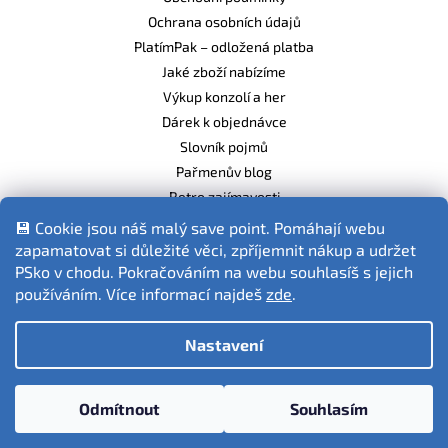
Ochrana osobních údajů
PlatímPak – odložená platba
Jaké zboží nabízíme
Výkup konzolí a her
Dárek k objednávce
Slovník pojmů
Pařmenův blog
Retro zajímavosti
Balíme ekologicky
💾 Cookie jsou náš malý save point. Pomáhají webu
zapamatovat si důležité věci, zpříjemnit nákup a udržet
PSko v chodu. Pokračováním na webu souhlasíš s jejich
používáním. Více informací najdeš
zde
.
Fotografie produktů jsou ilustrativní.
Nastavení
Vytvořil Shoptet
Odmítnout
Souhlasím