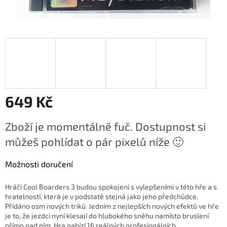
649 Kč
Měrná
Zboží je momentálně fuč. Dostupnost si
cena:
můžeš pohlídat o pár pixelů níže 🙂
Možnosti doručení
Hráči Cool Boarders 3 budou spokojeni s vylepšeními v této hře a s
hratelností, která je v podstatě stejná jako jeho předchůdce.
Přidáno osm nových triků. Jedním z nejlepších nových efektů ve hře
je to, že jezdci nyní klesají do hlubokého sněhu namísto bruslení
přímo nad ním. Hra nabízí 16 reálných profesionálních