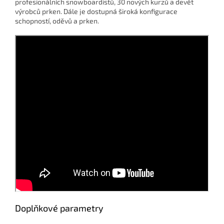
profesionálních snowboardistů, 30 nových kurzů a devět
výrobců prken. Dále je dostupná široká konfigurace
schopností, oděvů a prken.
Doplňkové parametry