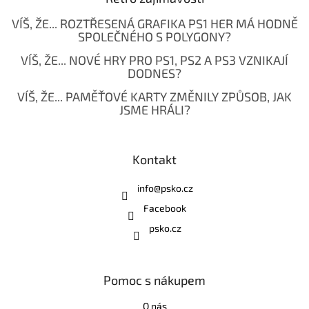
VÍŠ, ŽE... ROZTŘESENÁ GRAFIKA PS1 HER MÁ HODNĚ
SPOLEČNÉHO S POLYGONY?
VÍŠ, ŽE... NOVÉ HRY PRO PS1, PS2 A PS3 VZNIKAJÍ
DODNES?
VÍŠ, ŽE... PAMĚŤOVÉ KARTY ZMĚNILY ZPŮSOB, JAK
JSME HRÁLI?
Kontakt
info
@
psko.cz
Facebook
psko.cz
Pomoc s nákupem
O nás