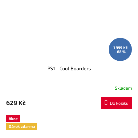
1 999 Kč
–68 %
PS1 - Cool Boarders
Skladem
629 Kč
Do košíku
Akce
Dárek zdarma