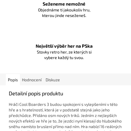
Seženeme nemožné
Objednáme ti jakoukoliv hru,
kterou jinde neseženeš.
Největší výběr her na PSka
Stovky retro her, ze kterých si
vybere každý tu svou.
Popis
Hodnocení
Diskuze
Detailní popis produktu
Hráči Cool Boarders 3 budou spokojeni s vylepšeními v této
hře a s hratelností, která je v podstatě stejná jako jeho
předchůdce. Přidáno osm nových triků. Jedním z nejlepších
nových efektů ve hře je to, že jezdci nyní klesají do hlubokého
sněhu namísto bruslení přímo nad ním. Hra nabízí 16 reálných