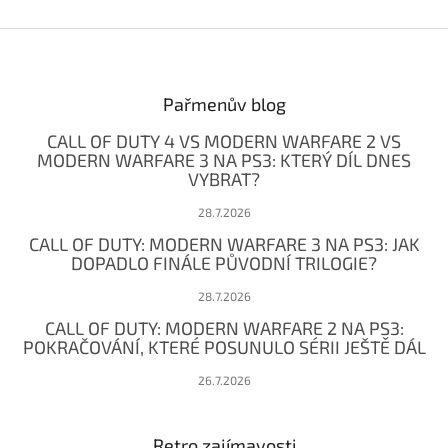
Z
á
p
a
Pařmenův blog
t
CALL OF DUTY 4 VS MODERN WARFARE 2 VS
í
MODERN WARFARE 3 NA PS3: KTERÝ DÍL DNES
VYBRAT?
28.7.2026
CALL OF DUTY: MODERN WARFARE 3 NA PS3: JAK
DOPADLO FINÁLE PŮVODNÍ TRILOGIE?
28.7.2026
CALL OF DUTY: MODERN WARFARE 2 NA PS3:
POKRAČOVÁNÍ, KTERÉ POSUNULO SÉRII JEŠTĚ DÁL
26.7.2026
Retro zajímavosti