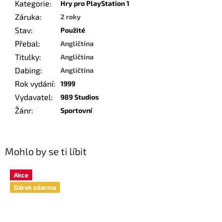
Kategorie
:
Hry pro PlayStation 1
Záruka
:
2 roky
Stav
:
Použité
Přebal
:
Angličtina
Titulky
:
Angličtina
Dabing
:
Angličtina
Rok vydání
:
1999
Vydavatel
:
989 Studios
Žánr
:
Sportovní
Mohlo by se ti líbit
Akce
Dárek zdarma