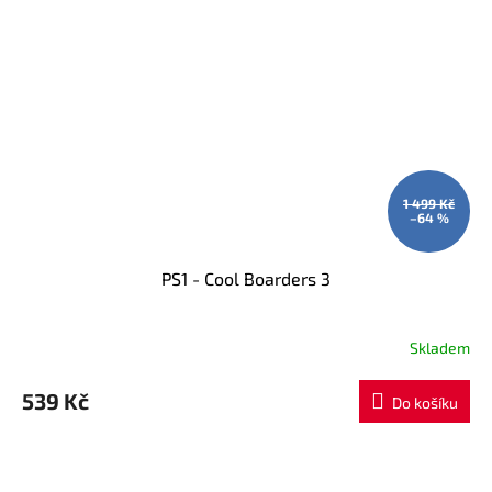
1 499 Kč
–64 %
PS1 - Cool Boarders 3
Skladem
539 Kč
Do košíku