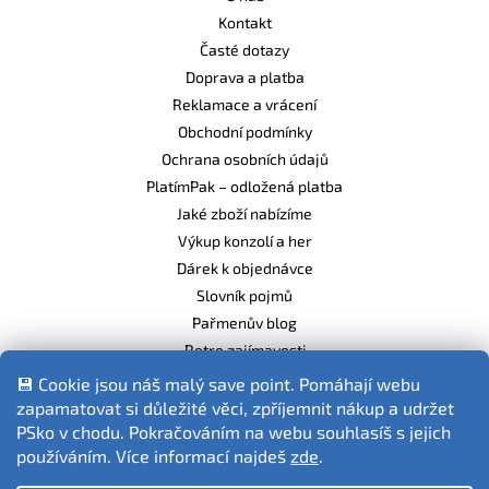
Kontakt
Časté dotazy
Doprava a platba
Reklamace a vrácení
Obchodní podmínky
Ochrana osobních údajů
PlatímPak – odložená platba
Jaké zboží nabízíme
Výkup konzolí a her
Dárek k objednávce
Slovník pojmů
Pařmenův blog
Retro zajímavosti
Balíme ekologicky
💾 Cookie jsou náš malý save point. Pomáhají webu
zapamatovat si důležité věci, zpříjemnit nákup a udržet
PSko v chodu. Pokračováním na webu souhlasíš s jejich
používáním. Více informací najdeš
zde
.
Fotografie produktů jsou ilustrativní.