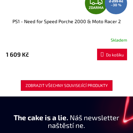
Z
2 299 Kč
–30 %
ZDARMA
D
PS1 - Need for Speed Porche 2000 & Moto Racer 2
A
R
Skladem
Průměrné
hodnocení
M
produktu
1 609 Kč
Do košíku
je
A
5,0
z
5
hvězdiček.
ZOBRAZIT VŠECHNY SOUVISEJÍCÍ PRODUKTY
The cake is a lie.
Náš newsletter
naštěstí ne.