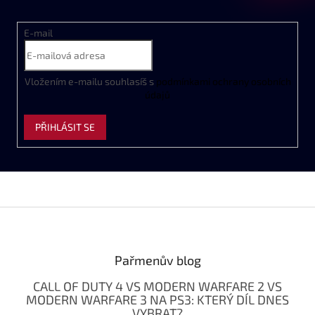
E-mail
Vložením e-mailu souhlasíš s
podmínkami ochrany osobních
údajů
PŘIHLÁSIT SE
Z
á
p
a
Pařmenův blog
t
CALL OF DUTY 4 VS MODERN WARFARE 2 VS
í
MODERN WARFARE 3 NA PS3: KTERÝ DÍL DNES
VYBRAT?