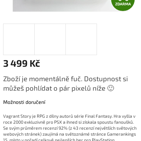
ZDARMA
D
A
R
M
A
3 499 Kč
Měrná
Zboží je momentálně fuč. Dostupnost si
cena:
můžeš pohlídat o pár pixelů níže 🙂
Možnosti doručení
Vagrant Story je RPG z dílny autorů série Final Fantasy. Hra vyšla v
roce 2000 exkluzivně pro PSX a ihned si získala spoustu fanoušků.
Se svým průměrem recenzí 92% (z 43 recenzí největších světových
webových stránek) zaujímá na světoznámé stránce Gamerankings
15. místo v pořadí celkově nejlepších her pro PlayStation.