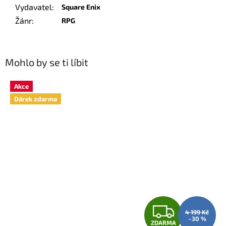
Vydavatel
:
Square Enix
Žánr
:
RPG
Mohlo by se ti líbit
Akce
Dárek zdarma
Z
4 199 Kč
–30 %
ZDARMA