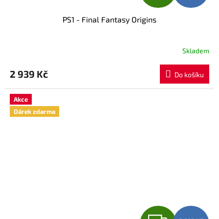
D
PS1 - Final Fantasy Origins
A
R
Skladem
M
2 939 Kč
Do košíku
A
Akce
Dárek zdarma