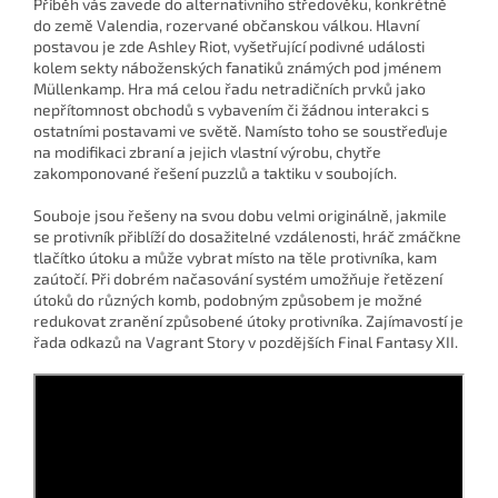
Příběh vás zavede do alternativního středověku, konkrétně
do země Valendia, rozervané občanskou válkou. Hlavní
postavou je zde Ashley Riot, vyšetřující podivné události
kolem sekty náboženských fanatiků známých pod jménem
Müllenkamp. Hra má celou řadu netradičních prvků jako
nepřítomnost obchodů s vybavením či žádnou interakci s
ostatními postavami ve světě. Namísto toho se soustřeďuje
na modifikaci zbraní a jejich vlastní výrobu, chytře
zakomponované řešení puzzlů a taktiku v soubojích.
Souboje jsou řešeny na svou dobu velmi originálně, jakmile
se protivník přiblíží do dosažitelné vzdálenosti, hráč zmáčkne
tlačítko útoku a může vybrat místo na těle protivníka, kam
zaútočí. Při dobrém načasování systém umožňuje řetězení
útoků do různých komb, podobným způsobem je možné
redukovat zranění způsobené útoky protivníka. Zajímavostí je
řada odkazů na Vagrant Story v pozdějších Final Fantasy XII.