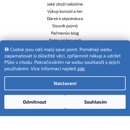
Jaké zboží nabízíme
Výkup konzolí a her
Dárek k objednávce
Slovník pojmů
Pařmenův blog
Retro zajímavosti
Balíme ekologicky
💾 Cookie jsou náš malý save point. Pomáhají webu
zapamatovat si důležité věci, zpříjemnit nákup a udržet
PSko v chodu. Pokračováním na webu souhlasíš s jejich
používáním. Více informací najdeš
zde
.
Fotografie produktů jsou ilustrativní.
Nastavení
Vytvořil Shoptet
Odmítnout
Souhlasím
Copyright 2026
PSko.cz
. Všechna práva vyhrazena.