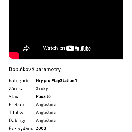
Doplňkové parametry
Kategorie
:
Hry pro PlayStation 1
Záruka
:
2 roky
Stav
:
Použité
Přebal
:
Angličtina
Titulky
:
Angličtina
Dabing
:
Angličtina
Rok vydání
:
2000