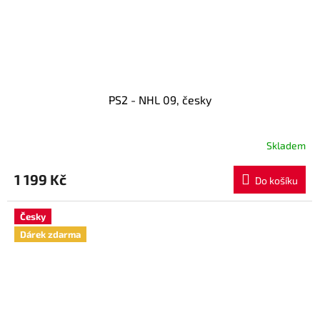
PS2 - NHL 09, česky
Skladem
1 199 Kč
Do košíku
Česky
Dárek zdarma