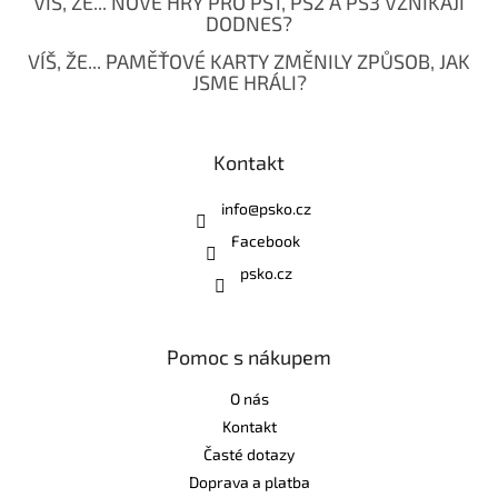
VÍŠ, ŽE... NOVÉ HRY PRO PS1, PS2 A PS3 VZNIKAJÍ
DODNES?
VÍŠ, ŽE... PAMĚŤOVÉ KARTY ZMĚNILY ZPŮSOB, JAK
JSME HRÁLI?
Kontakt
info
@
psko.cz
Facebook
psko.cz
Pomoc s nákupem
O nás
Kontakt
Časté dotazy
Doprava a platba