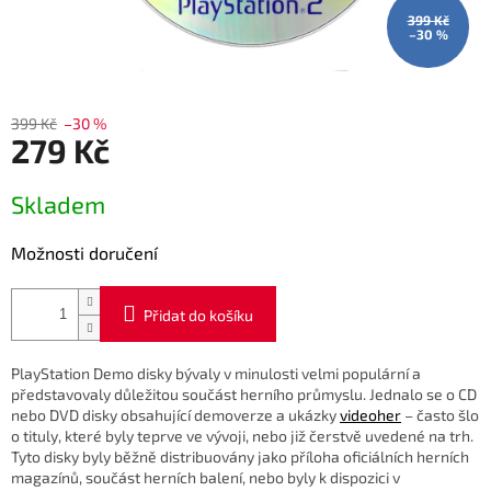
399 Kč
–30 %
399 Kč
–30 %
279 Kč
Měrná
Skladem
cena:
Možnosti doručení
Přidat do košíku
PlayStation Demo disky bývaly v minulosti velmi populární a
představovaly důležitou součást herního průmyslu. Jednalo se o CD
nebo DVD disky obsahující demoverze a ukázky
videoher
– často šlo
o tituly, které byly teprve ve vývoji, nebo již čerstvě uvedené na trh.
Tyto disky byly běžně distribuovány jako příloha oficiálních herních
magazínů, součást herních balení, nebo byly k dispozici v