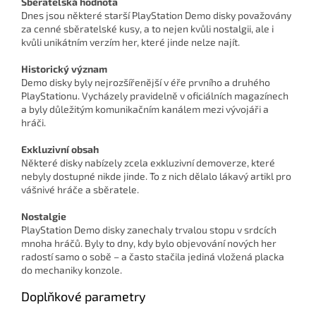
Sběratelská hodnota
Dnes jsou některé starší PlayStation Demo disky považovány
za cenné sběratelské kusy, a to nejen kvůli nostalgii, ale i
kvůli unikátním verzím her, které jinde nelze najít.
Historický význam
Demo disky byly nejrozšířenější v éře prvního a druhého
PlayStationu. Vycházely pravidelně v oficiálních magazínech
a byly důležitým komunikačním kanálem mezi vývojáři a
hráči.
Exkluzivní obsah
Některé disky nabízely zcela exkluzivní demoverze, které
nebyly dostupné nikde jinde. To z nich dělalo lákavý artikl pro
vášnivé hráče a sběratele.
Nostalgie
PlayStation Demo disky zanechaly trvalou stopu v srdcích
mnoha hráčů. Byly to dny, kdy bylo objevování nových her
radostí samo o sobě – a často stačila jediná vložená placka
do mechaniky konzole.
Doplňkové parametry