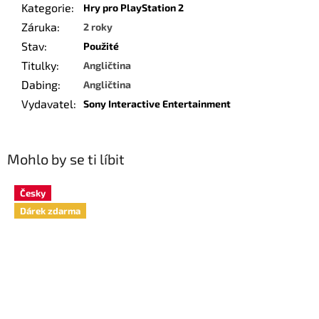
Kategorie
:
Hry pro PlayStation 2
Záruka
:
2 roky
Stav
:
Použité
Titulky
:
Angličtina
Dabing
:
Angličtina
Vydavatel
:
Sony Interactive Entertainment
Mohlo by se ti líbit
Česky
Dárek zdarma