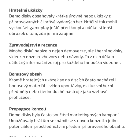
Hratelné ukázky
Demo disky obsahovaly krátké úrovně nebo ukázky z
připravovaných či právě vydaných her. Hráči si tak mohli
vyzkoušet gameplay ještě před koupí a udělat si lepší
obrázek o tom, zda je hra zaujme.
Zpravodajství a recenze
Mnoho disků nabízelo nejen demoverze, ale i herní novinky,
videorecenze, rozhovory nebo návody. To z nich dělalo
užitečný informační zdroj pro každého fanouška videoher.
Bonusový obsah
Kromě hratelných ukázek se na discích často nacházel i
bonusový materiál – video upoutávky, exkluzivní herní
předměty nebo i jednoduché nástroje jako webové
prohlížeče.
Propagace konzolí
Demo disky byly často součástí marketingových kampaní.
Umožňovaly hráčům seznámit se s novou konzolí a jejím
potenciálem prostřednictvím předem připraveného obsahu.