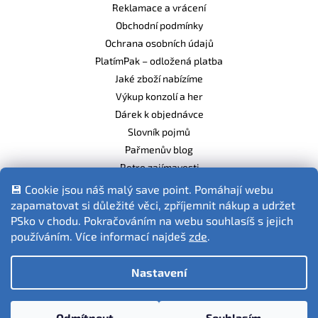
Reklamace a vrácení
Obchodní podmínky
Ochrana osobních údajů
PlatímPak – odložená platba
Jaké zboží nabízíme
Výkup konzolí a her
Dárek k objednávce
Slovník pojmů
Pařmenův blog
Retro zajímavosti
Balíme ekologicky
💾 Cookie jsou náš malý save point. Pomáhají webu
zapamatovat si důležité věci, zpříjemnit nákup a udržet
PSko v chodu. Pokračováním na webu souhlasíš s jejich
používáním. Více informací najdeš
zde
.
Fotografie produktů jsou ilustrativní.
Nastavení
Vytvořil Shoptet
Odmítnout
Souhlasím