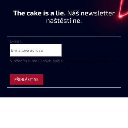
The cake is a lie.
Náš newsletter
naštěstí ne.
E-mail
Vložením e-mailu souhlasíš s
podmínkami ochrany osobních
údajů
PŘIHLÁSIT SE
Z
á
p