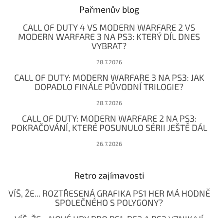
a
Pařmenův blog
t
CALL OF DUTY 4 VS MODERN WARFARE 2 VS
í
MODERN WARFARE 3 NA PS3: KTERÝ DÍL DNES
VYBRAT?
28.7.2026
CALL OF DUTY: MODERN WARFARE 3 NA PS3: JAK
DOPADLO FINÁLE PŮVODNÍ TRILOGIE?
28.7.2026
CALL OF DUTY: MODERN WARFARE 2 NA PS3:
POKRAČOVÁNÍ, KTERÉ POSUNULO SÉRII JEŠTĚ DÁL
26.7.2026
Retro zajímavosti
VÍŠ, ŽE... ROZTŘESENÁ GRAFIKA PS1 HER MÁ HODNĚ
SPOLEČNÉHO S POLYGONY?